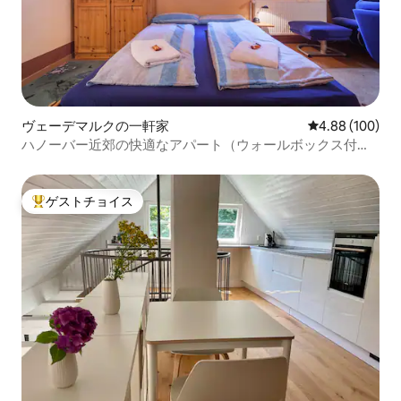
ヴェーデマルクの一軒家
レビュー100件
4.88 (100)
ハノーバー近郊の快適なアパート（ウォールボックス付
き）
ゲストチョイス
大好評のゲストチョイスです。