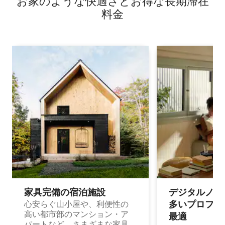
お家のような快⁠適⁠さ⁠とお⁠得⁠な長⁠期⁠滞⁠在
料⁠金
家具完備の宿⁠泊⁠施⁠設
デジタルノマド
多⁠いプ⁠ロ⁠フ⁠ェ⁠
心安らぐ山小屋や、利便性の
高い都市部のマンション・ア
最⁠適
パートなど、さまざまな家具