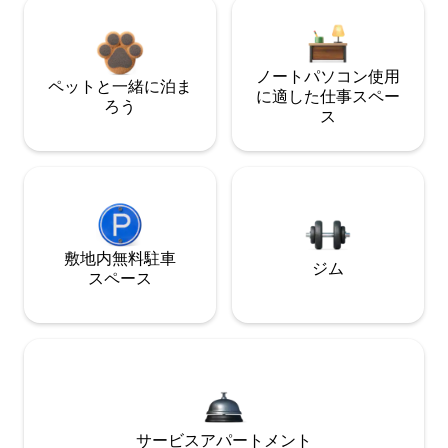
ノートパソコン使用
ペットと一緒に泊ま
に適した仕事スペー
ろう
ス
敷地内無料駐⁠車
ジム
ス⁠ペ⁠ー⁠ス
サービスアパートメント