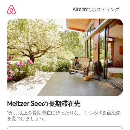
コ
ン
Airbnbでホスティング
テ
ン
ツ
に
ス
キ
ッ
プ
Meitzer Seeの長期滞在先
1か月以上の長期滞在にぴったりな、くつろげる宿泊先
を見つけましょう。