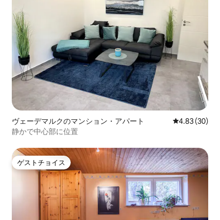
ヴェーデマルクのマンション・アパート
レビュー30件
4.83 (30)
静かで中心部に位置
ゲストチョイス
ゲストチョイス