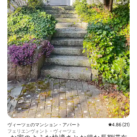
ヴィーツェのマンション・アパート
レビュー21件
4.86 (21)
フェリエンヴォント・ヴィーツェ