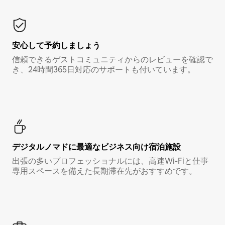
安心して予約しましょう
信頼できるゲストコミュニティからのレビューを確認で
き、24時間365日対応のサポートも付いています。
デジタルノマド⁠に最⁠適⁠なビ⁠ジ⁠ネ⁠ス⁠向⁠け宿⁠泊⁠施⁠設
出張の多いプロフェッショナルには、高速Wi-Fiと仕事
専用スペースを備えた長期滞在先がおすすめです。