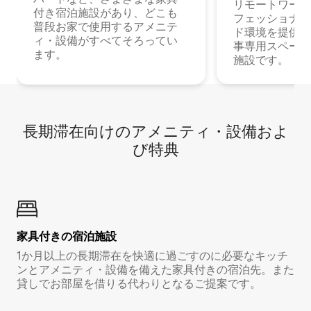
リモートワーク
付き宿泊施設があり、どこも
フェッショナル
普段お家で使用するアメニテ
ド環境を提供する
ィ・設備がすべてそろってい
事専用スペース
ます。
施設です。
長期滞在向け⁠のア⁠メ⁠ニ⁠テ⁠ィ⁠・設⁠備⁠およ
び特⁠典
家具付き⁠の宿⁠泊⁠施⁠設
1か月以上の長期滞在を快適に過ごすのに必要なキッチ
ンとアメニティ・設備を備えた家具付きの宿泊先。また
貸しでお部屋を借りる代わりとなるご提案です。