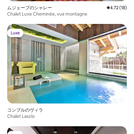
ムジェーブのシャレー
レビュー18件
4.72 (18)
Chalet Luxe Cheminée, vue montagne
Luxe
Luxe
コンブルのヴィラ
Chalet Laszlo