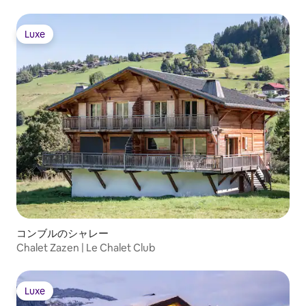
Luxe
Luxe
コンブルのシャレー
Chalet Zazen | Le Chalet Club
Luxe
Luxe