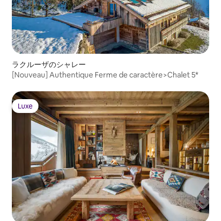
ラクルーザのシャレー
[Nouveau] Authentique Ferme de caractère>Chalet 5*
Luxe
Luxe