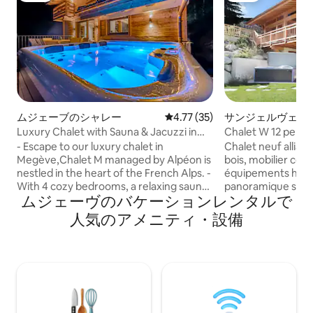
ムジェーブのシャレー
レビュー35件、5つ星中4.77
4.77 (35)
サンジェルヴェレ
ー
Luxury Chalet with Sauna & Jacuzzi in
Chalet W 12 pers 
Megeve peace
Mont Blanc
- Escape to our luxury chalet in
Chalet neuf alliant
Megève,Chalet M managed by Alpéon is
bois, mobilier con
nestled in the heart of the French Alps. -
équipements high-t
With 4 cozy bedrooms, a relaxing sauna
panoramique sur l
ムジェーヴのバケーションレンタルで
and jacuzzi, and space for 10 guests, it’s
Blanc, des Fiz et 
perfect for families and ski lovers. Enjoy
de nombreux équi
人気のアメニティ・設備
mountain views, private parking, and ski-
détente: jacuzzi,
in/ski-out access. - This ski chalet offers
Idéalement situé e
perfect blend of modern comfort and
Megève, à moins d
alpine tradition, ideal for unforgettable
des commerces e
holidays in the French Alps. - Experience
mécaniques, il est
a top-rated mountain retreat near the
pratiquer de multip
slopes with luxury.
découvrir les sites