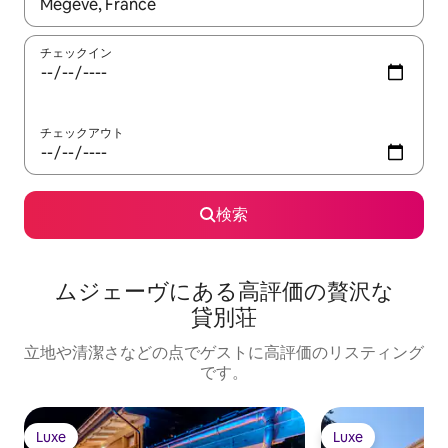
検索結果が表示されたら、上下の矢印キーを使って移動するか、
チェックイン
チェックアウト
検索
ムジェーヴに⁠あ⁠る高⁠評⁠価⁠の贅⁠沢⁠な
貸⁠別⁠荘
立地や清潔さなどの点でゲストに高評価のリスティング
です。
Luxe
Luxe
Luxe
Luxe