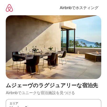
コ
ン
Airbnbでホスティング
テ
ン
ツ
に
ス
キ
ッ
プ
ムジェーヴのラグジュアリーな宿泊先
Airbnbでユニークな宿泊施設を見つける
エリア