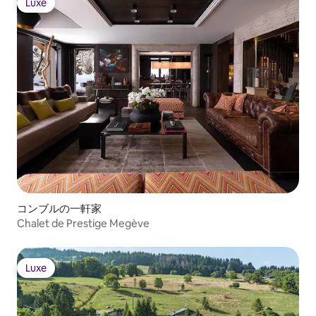
Luxe
Luxe
コンブルの一軒家
Chalet de Prestige Megève
Luxe
Luxe