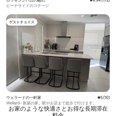
ロッキングハムの離れ
レビュー172件
4.94 (172)
ビーチサイドのコテージ
ゲストチョイス
ゲストチョイス
ウェラードの一軒家
レビュー1
5 (10)
Wellard - 新築の家。駅やお店まで徒歩で行けます。
お家のような快⁠適⁠さ⁠とお⁠得⁠な長⁠期⁠滞⁠在
料⁠金