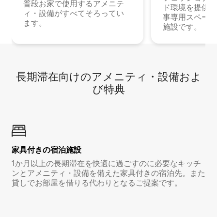
普段お家で使用するアメニテ
ド環境を提供する
ィ・設備がすべてそろってい
事専用スペース
ます。
施設です。
長期滞在向け⁠のア⁠メ⁠ニ⁠テ⁠ィ⁠・設⁠備⁠およ
び特⁠典
家具付き⁠の宿⁠泊⁠施⁠設
1か月以上の長期滞在を快適に過ごすのに必要なキッチ
ンとアメニティ・設備を備えた家具付きの宿泊先。また
貸しでお部屋を借りる代わりとなるご提案です。