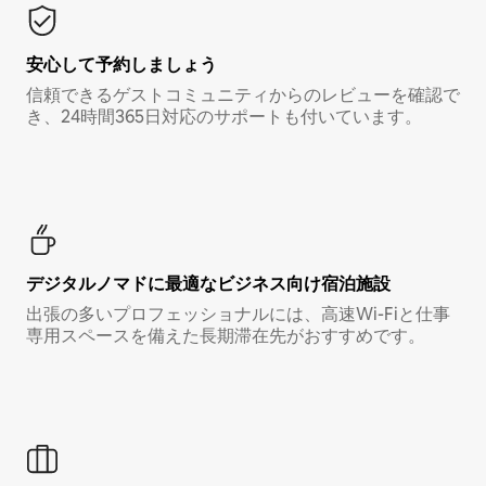
安心して予約しましょう
信頼できるゲストコミュニティからのレビューを確認で
き、24時間365日対応のサポートも付いています。
デジタルノマド⁠に最⁠適⁠なビ⁠ジ⁠ネ⁠ス⁠向⁠け宿⁠泊⁠施⁠設
出張の多いプロフェッショナルには、高速Wi-Fiと仕事
専用スペースを備えた長期滞在先がおすすめです。