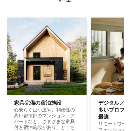
家具完備の宿⁠泊⁠施⁠設
デジタルノマド
多⁠いプ⁠ロ⁠フ⁠ェ⁠
心安らぐ山小屋や、利便性の
高い都市部のマンション・ア
最⁠適
パートなど、さまざまな家具
リモートワーク
付き宿泊施設があり、どこも
フェッショナル