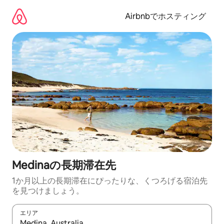
コ
ン
Airbnbでホスティング
テ
ン
ツ
に
ス
キ
ッ
プ
Medinaの長期滞在先
1か月以上の長期滞在にぴったりな、くつろげる宿泊先
を見つけましょう。
エリア
検索結果が表示されたら、上下の矢印キーを使って移動するか、