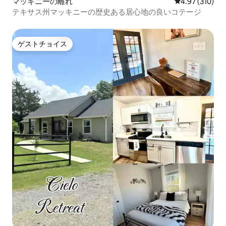
マッキニーの離れ
レビュー310件
4.97 (310)
テキサス州マッキニーの歴史ある居心地の良いコテージ
ゲストチョイス
ゲストチョイス