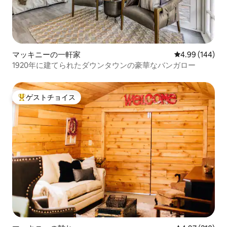
マッキニーの一軒家
レビュー144件
4.99 (144)
1920年に建てられたダウンタウンの豪華なバンガロー
ゲストチョイス
大好評のゲストチョイスです。