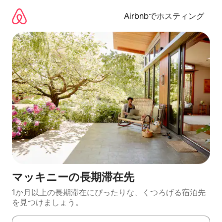
コ
ン
Airbnbでホスティング
テ
ン
ツ
に
ス
キ
ッ
プ
マッキニーの長期滞在先
1か月以上の長期滞在にぴったりな、くつろげる宿泊先
を見つけましょう。