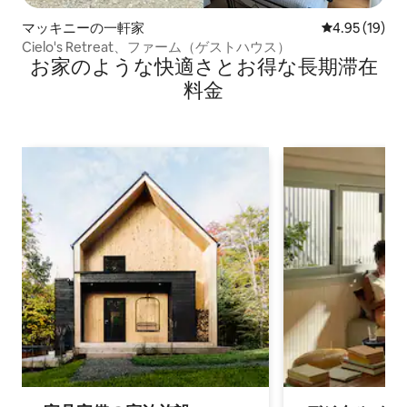
マッキニーの一軒家
レビュー19件
4.95 (19)
Cielo's Retreat、ファーム（ゲストハウス）
お家のような快⁠適⁠さ⁠とお⁠得⁠な長⁠期⁠滞⁠在
料⁠金