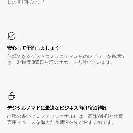
しの月1回払い。*
安心して予約しましょう
信頼できるゲストコミュニティからのレビューを確認で
き、24時間365日対応のサポートも付いています。
デジタルノマド⁠に最⁠適⁠なビ⁠ジ⁠ネ⁠ス⁠向⁠け宿⁠泊⁠施⁠設
出張の多いプロフェッショナルには、高速Wi-Fiと仕事
専用スペースを備えた長期滞在先がおすすめです。