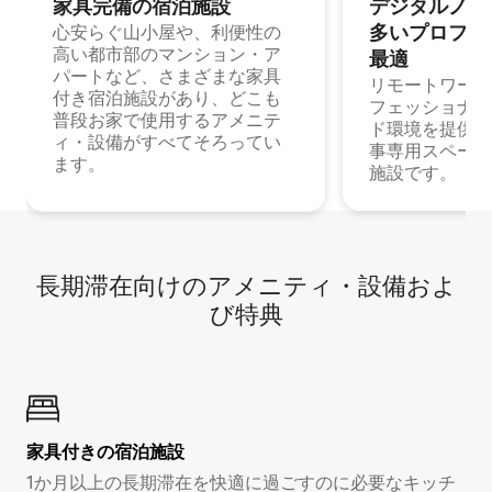
家具完備の宿⁠泊⁠施⁠設
デジタルノマド
多⁠いプ⁠ロ⁠フ⁠ェ⁠
心安らぐ山小屋や、利便性の
高い都市部のマンション・ア
最⁠適
パートなど、さまざまな家具
リモートワーク
付き宿泊施設があり、どこも
フェッショナル
普段お家で使用するアメニテ
ド環境を提供する
ィ・設備がすべてそろってい
事専用スペース
ます。
施設です。
長期滞在向け⁠のア⁠メ⁠ニ⁠テ⁠ィ⁠・設⁠備⁠およ
び特⁠典
家具付き⁠の宿⁠泊⁠施⁠設
1か月以上の長期滞在を快適に過ごすのに必要なキッチ