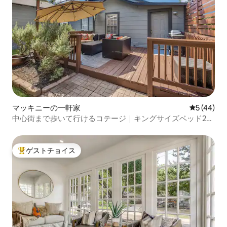
マッキニーの一軒家
レビュー4
5 (44)
中心街まで歩いて行けるコテージ｜キングサイズベッド2台
とデッキ
ゲストチョイス
大好評のゲストチョイスです。