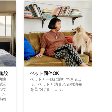
施⁠設
ペット同⁠伴OK
的地
ペットと一緒に旅行できるよ
崖沿
う、ペットと泊まれる宿泊先
ハウ
を見つけましょう。
した
特徴