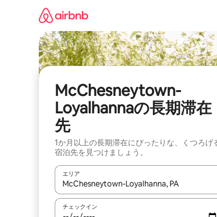
コ
ン
テ
ン
ツ
に
ス
キ
ッ
McChesneytown-
プ
Loyalhannaの長期滞在
先
1か月以上の長期滞在にぴったりな、くつろげ
宿泊先を見つけましょう。
エリア
検索結果が表示されたら、上下の矢印キーを使っ
チェックイン