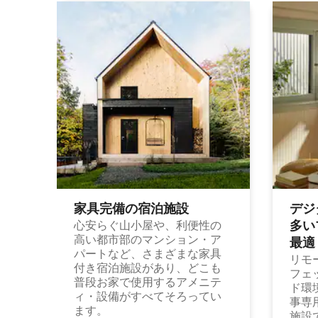
家具完備の宿⁠泊⁠施⁠設
デジ
多⁠いプ
心安らぐ山小屋や、利便性の
高い都市部のマンション・ア
最⁠適
パートなど、さまざまな家具
リモ
付き宿泊施設があり、どこも
フェ
普段お家で使用するアメニテ
ド環
ィ・設備がすべてそろってい
事専
ます。
施設