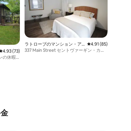
ラトローブのマンション・ア
レビュー85件、5つ星
4.91 (85)
パート
337 Main Street セントヴァーギン・カレ
レビュー73件、5つ星中4.93つ星の平均評価
4.93 (73)
ッジ・アパラメント空港に近い
ンの休暇
。
⁠金