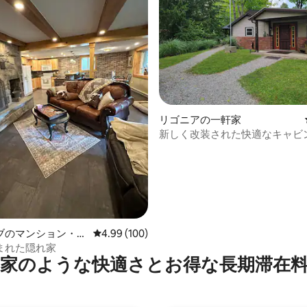
リゴニアの一軒家
新しく改装された快適なキャビ
先。ペンシルベニア州リゴニア
中4.97つ星の平均評価
ブのマンション・ア
レビュー100件、5つ星中4.99つ星の平均評価
4.99 (100)
まれた隠れ家
家のような快⁠適⁠さ⁠とお⁠得⁠な長⁠期⁠滞⁠在料