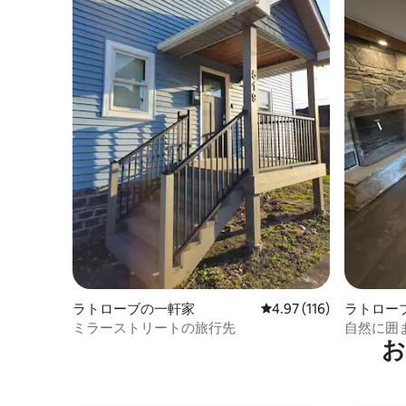
ラトローブの一軒家
レビュー116件、5つ星
4.97 (116)
ラトロー
パート
ミラーストリートの旅行先
自然に囲
お