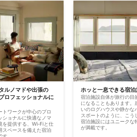
タルノマドや出⁠張⁠の
ホッと一⁠息⁠で⁠き⁠る宿⁠泊
⁠ロ⁠フ⁠ェ⁠ッ⁠シ⁠ョ⁠ナ⁠ル⁠に
宿泊施設自体が旅行の目
になることもあります。
いのログハウスや静かな
ートワークが中心のプロ
スボートのように、こう
ッショナルに快適なノマ
宿泊施設にはユニークな
境を提供する、Wi-Fiと仕
が満載です。
用スペースを備えた宿泊
です。