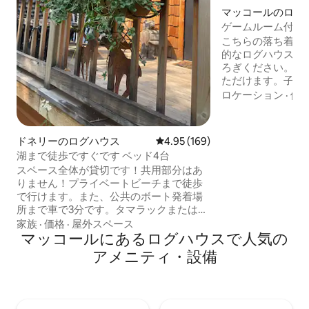
マッコールのログ
ゲームルーム付き
のログハウス（ス
こちらの落ち着い
的なログハウスで
ろぎください。 1
ただけます。子ど
方々！ ）が何時
ロケーション
·
価
ゲームルーム/ア
お子様のためのおも
が揃ったプレーエ
ドネリーのログハウス
レビュー169件、5つ星中4.95
4.95 (169)
ンホールで遊んだ
湖まで徒歩ですぐです ベッド4台
ラックスしたりで
スペース全体が貸切です！共用部分はあ
スキーやスノーギ
りません！プライベートビーチまで徒歩
スペースがあり、
で行けます。また、公共のボート発着場
用の駐車場も十分
所まで車で3分です。タマラックまたはマ
れ、手入れが行き
ッコールまで10分以内。屋外バーベキュ
家族
·
価格
·
屋外スペース
た、冬のアクセス
ー、ファイヤーピット、フルキッチン、
マッコールにあるログハウスで人気の
ドの物件です。
居心地の良いリビングルーム、下の階に
アメニティ・設備
ある主寝室のベッド、上の階にあるクイ
ーンサイズベッドと布団を備えた広いロ
フト。曲がりくねった素朴な丸太の階段
は、建築基準法に準拠していません。小