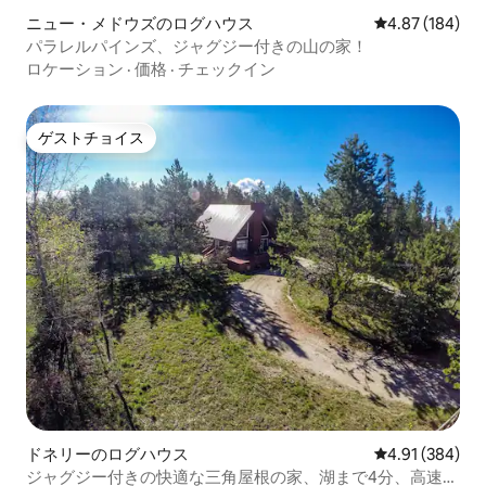
ニュー・メドウズのログハウス
レビュー184件
4.87 (184)
パラレルパインズ、ジャグジー付きの山の家！
ロケーション
·
価格
·
チェックイン
ゲストチョイス
ゲストチョイス
ドネリーのログハウス
レビュー384件
4.91 (384)
ジャグジー付きの快適な三角屋根の家、湖まで4分、高速フ