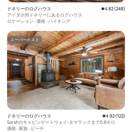
ドネリーのログハウス
レビュー248件
4.82 (248)
アイダホ州ドネリーにあるログハウス
ロケーション
·
価格
·
ハイキング
スーパーホスト
スーパーホスト
ドネリーのログハウス
レビュー122件
4.92 (122)
Sarahのキャビンゲートウェイ-タマラックまで0.8キロ
価格
·
家族
·
ビーチ