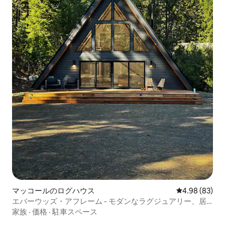
マッコールのログハウス
レビュー83件
4.98 (83)
エバーウッズ・アフレーム - モダンなラグジュアリー、居
心地の良い山のリトリート
家族
·
価格
·
駐車スペース