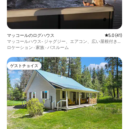
マッコールのログハウス
レビュー41
5.0 (41)
マッコールハウス- ジャグジー、エアコン、広い屋根付きパ
ティオ
ロケーション
·
家族
·
バスルーム
ゲストチョイス
ゲストチョイス