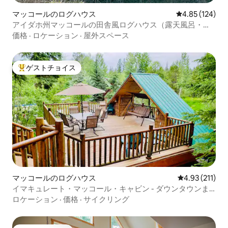
マッコールのログハウス
レビュー124件
4.85 (124)
アイダホ州マッコールの田舎風ログハウス（露天風呂・ジ
ャグジー付き）
価格
·
ロケーション
·
屋外スペース
ゲストチョイス
大好評のゲストチョイスです。
マッコールのログハウス
レビュー211
4.93 (211)
イマキュレート・マッコール・キャビン - ダウンタウンま
で2分
ロケーション
·
価格
·
サイクリング