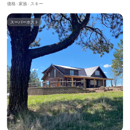
ァイバー
価格
·
家族
·
スキー
スーパーホスト
スーパーホスト