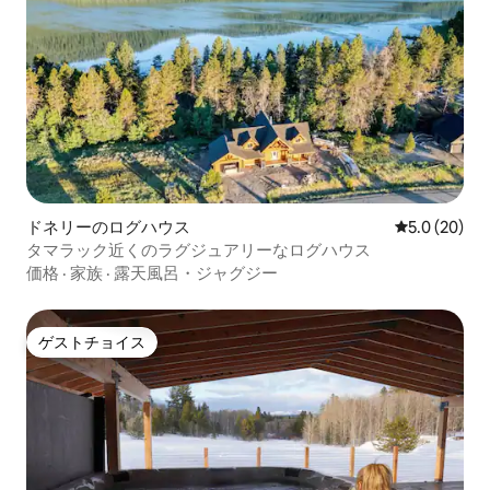
ドネリーのログハウス
レビュー20
5.0 (20)
タマラック近くのラグジュアリーなログハウス
価格
·
家族
·
露天風呂・ジャグジー
ゲストチョイス
ゲストチョイス