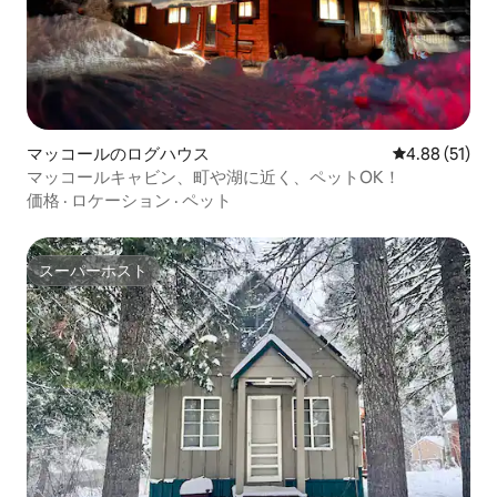
マッコールのログハウス
レビュー51件
4.88 (51)
マッコールキャビン、町や湖に近く、ペットOK！
価格
·
ロケーション
·
ペット
スーパーホスト
スーパーホスト