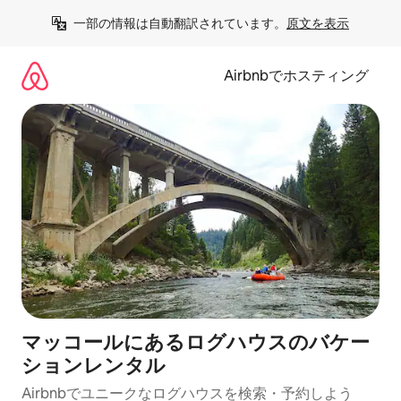
コ
一部の情報は自動翻訳されています。
原文を表示
ン
テ
ン
Airbnbでホスティング
ツ
に
ス
キ
ッ
プ
マッコールにあるログハウスのバケー
ションレンタル
Airbnbでユニークなログハウスを検索・予約しよう