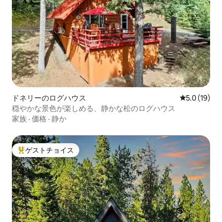
ドネリーのログハウス
レビュー19
5.0 (19)
穏やかな景色が楽しめる、静かな松のログハウス
家族
·
価格
·
静か
ゲストチョイス
大好評のゲストチョイスです。