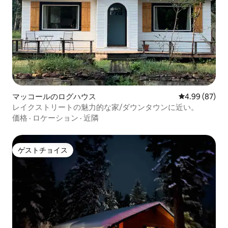
マッコールのログハウス
レビュー87件
4.99 (87)
レイクストリートの魅力的な家/ダウンタウンに近い。
価格
·
ロケーション
·
近隣
ゲストチョイス
ゲストチョイス