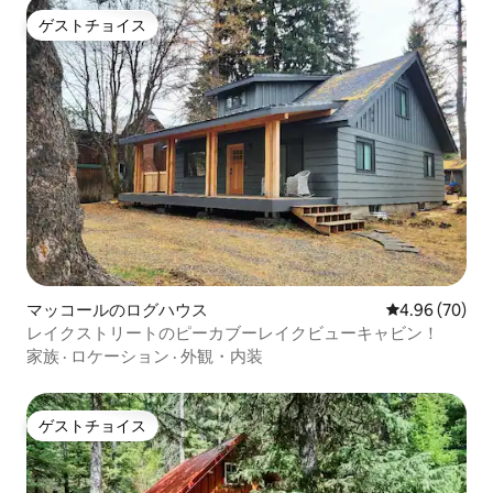
ゲストチョイス
ゲストチョイス
マッコールのログハウス
レビュー70件
4.96 (70)
レイクストリートのピーカブーレイクビューキャビン！
家族
·
ロケーション
·
外観・内装
ゲストチョイス
ゲストチョイス