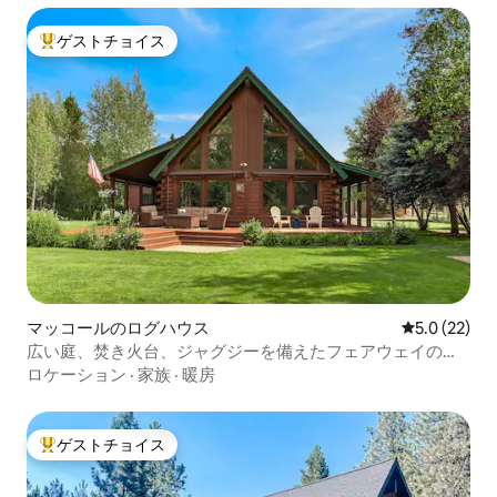
ゲストチョイス
大好評のゲストチョイスです。
マッコールのログハウス
レビュー22
5.0 (22)
広い庭、焚き火台、ジャグジーを備えたフェアウェイのキ
ャビン
ロケーション
·
家族
·
暖房
ゲストチョイス
大好評のゲストチョイスです。