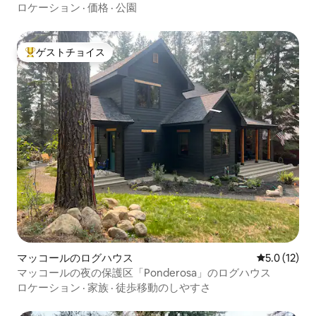
い
ロケーション
·
価格
·
公園
ゲストチョイス
大好評のゲストチョイスです。
マッコールのログハウス
レビュー12
5.0 (12)
マッコールの夜の保護区「Ponderosa」のログハウス
ロケーション
·
家族
·
徒歩移動のしやすさ