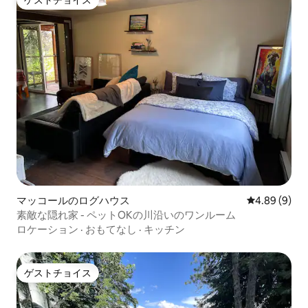
ゲストチョイス
マッコールのログハウス
レビュー9件
4.89 (9)
素敵な隠れ家 - ペットOKの川沿いのワンルーム
ロケーション
·
おもてなし
·
キッチン
ゲストチョイス
ゲストチョイス