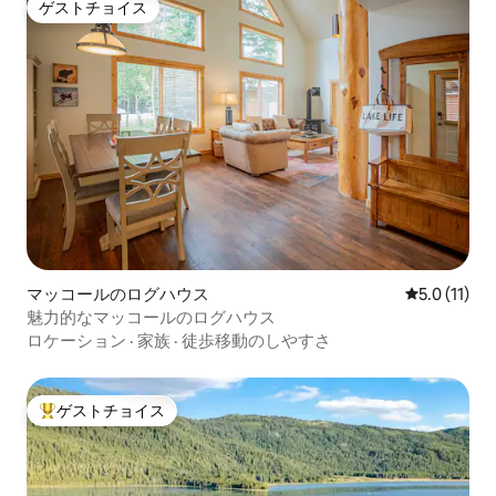
ゲストチョイス
ゲストチョイス
マッコールのログハウス
レビュー11
5.0 (11)
魅力的なマッコールのログハウス
ロケーション
·
家族
·
徒歩移動のしやすさ
ゲストチョイス
大好評のゲストチョイスです。