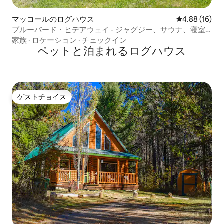
マッコールのログハウス
レビュー16件
4.88 (16)
ブルーバード・ヒデアウェイ - ジャグジー、サウナ、寝室2
室・バスルーム1室
家族
·
ロケーション
·
チェックイン
ペットと泊まれるログハウス
ゲストチョイス
ゲストチョイス