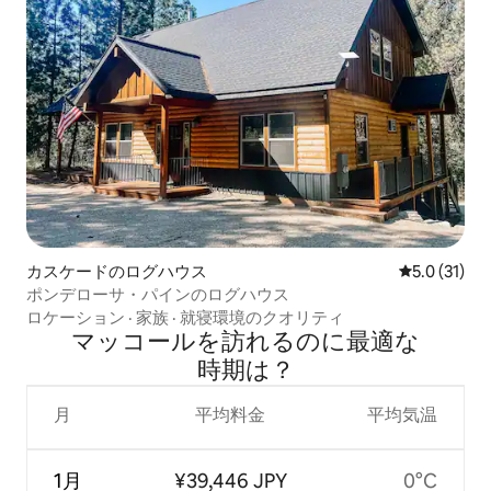
カスケードのログハウス
レビュー31
5.0 (31)
ポンデローサ・パインのログハウス
ロケーション
·
家族
·
就寝環境のクオリティ
マッコールを訪⁠れ⁠るの⁠に最⁠適⁠な
時⁠期⁠は⁠？
月
平均料金
平均気温
1月
¥39,446 JPY
0°C