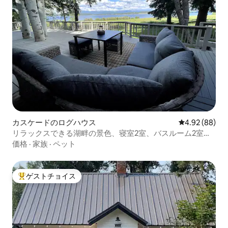
カスケードのログハウス
レビュー88件
4.92 (88)
リラックスできる湖畔の景色、寝室2室、バスルーム2室、
広々としたデッキ
価格
·
家族
·
ペット
ゲストチョイス
大好評のゲストチョイスです。