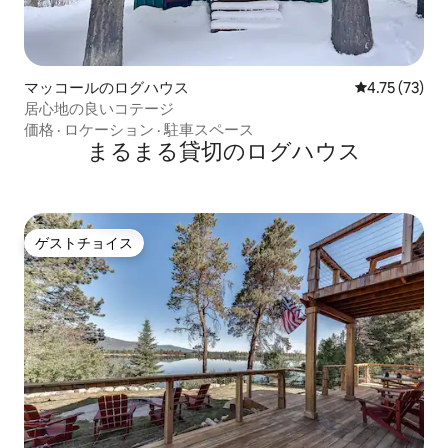
マッコールのログハウス
レビュー73件
4.75 (73)
居心地の良いコテージ
価格
·
ロケーション
·
駐車スペース
まるまる貸切のログハウス
ゲストチョイス
ゲストチョイス