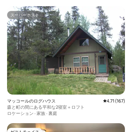
スーパーホスト
スーパーホスト
マッコールのログハウス
レビュー167
4.71 (167)
森と町の間にある平和な2寝室＋ロフト
ロケーション
·
家族
·
裏庭
ゲストチョイス