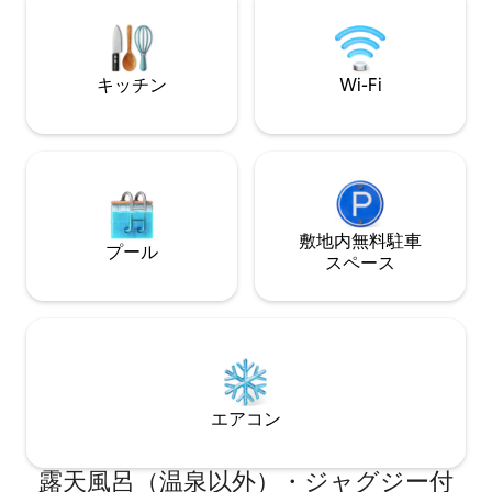
さなお子様や高齢者の方のご利用には監
視が必要です。敷地内にベビーゲートが
あります。基準に準拠した階段が必要な
場合は、こちらの宿泊施設をご予約なさ
キッチン
Wi-Fi
らないでください！！ガス暖炉。ドー
ン・ドライブの向かい側の草原をお楽し
みください。ベッド4台、バスルーム1.5
室。2階のバスルームにランドリールーム
があります。
敷地内無料駐⁠車
プール
ス⁠ペ⁠ー⁠ス
エアコン
露天風呂（温泉以外）・ジャグジー付