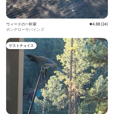
ウィードの一軒家
レビュー24件
4.88 (24)
ポンデローサパインズ
ゲストチョイス
ゲストチョイス