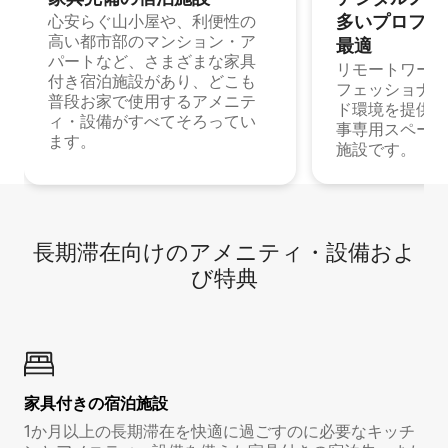
多⁠いプ⁠ロ⁠フ⁠ェ⁠
心安らぐ山小屋や、利便性の
高い都市部のマンション・ア
最⁠適
パートなど、さまざまな家具
リモートワーク
付き宿泊施設があり、どこも
フェッショナル
普段お家で使用するアメニテ
ド環境を提供する
ィ・設備がすべてそろってい
事専用スペース
ます。
施設です。
長期滞在向け⁠のア⁠メ⁠ニ⁠テ⁠ィ⁠・設⁠備⁠およ
び特⁠典
家具付き⁠の宿⁠泊⁠施⁠設
1か月以上の長期滞在を快適に過ごすのに必要なキッチ