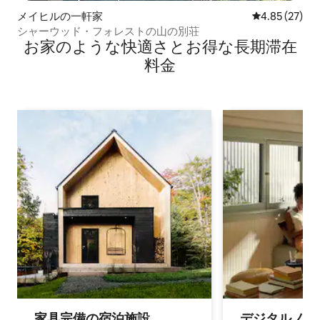
メイヒルの一軒家
レビュー27件
4.85 (27)
シャーウッド・フォレストの山の別荘
お家のような快⁠適⁠さ⁠とお⁠得⁠な長⁠期⁠滞⁠在
料⁠金
家具完備の宿⁠泊⁠施⁠設
デジタルノマド