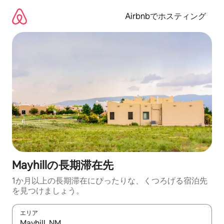
コ
ン
Airbnbでホスティング
テ
ン
ツ
に
ス
キ
ッ
プ
Mayhillの長期滞在先
1か月以上の長期滞在にぴったりな、くつろげる宿泊先
を見つけましょう。
エリア
検索結果が表示されたら、上下の矢印キーを使って移動するか、