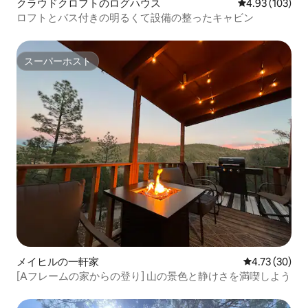
クラウドクロフトのログハウス
レビュー103件
4.93 (103)
ロフトとバス付きの明るくて設備の整ったキャビン
スーパーホスト
スーパーホスト
メイヒルの一軒家
レビュー30件
4.73 (30)
[Aフレームの家からの登り] 山の景色と静けさを満喫しよう