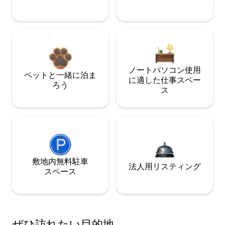
ノートパソコン使用
ペットと一緒に泊ま
に適した仕事スペー
ろう
ス
敷地内無料駐⁠車
法人用リスティング
ス⁠ペ⁠ー⁠ス
ぜひ訪⁠れ⁠た⁠い目⁠的⁠地