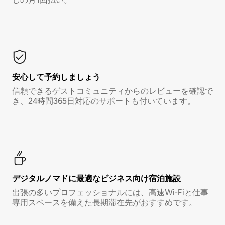
安心して予約しましょう
信頼できるゲストコミュニティからのレビューを確認で
き、24時間365日対応のサポートも付いています。
デジタルノマド⁠に最⁠適⁠なビ⁠ジ⁠ネ⁠ス⁠向⁠け宿⁠泊⁠施⁠設
出張の多いプロフェッショナルには、高速Wi-Fiと仕事
専用スペースを備えた長期滞在先がおすすめです。