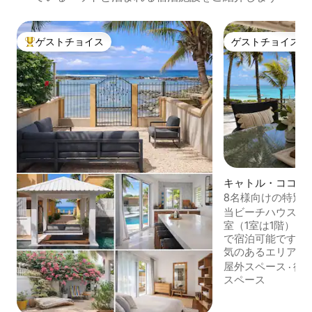
ゲストチョイス
ゲストチョイス
大好評のゲストチョイスです。
ゲストチョイス
キャトル・ココス
8名様向けの特別
当ビーチハウスは
室（1室は1階）と
で宿泊可能です。
気のあるエリアに
長い白い砂浜のす
屋外スペース
·
徒
やバーの近くです
スペース
達、ベビーシッタ
ンはすべて現地の