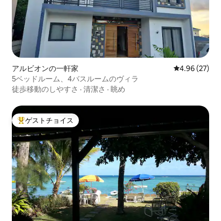
アルビオンの一軒家
レビュー27件
4.96 (27)
5ベッドルーム、4バスルームのヴィラ
徒歩移動のしやすさ
·
清潔さ
·
眺め
ゲストチョイス
大好評のゲストチョイスです。