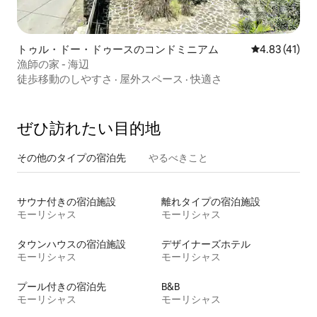
トゥル・ドー・ドゥースのコンドミニアム
レビュー41件
4.83 (41)
漁師の家 - 海辺
徒歩移動のしやすさ
·
屋外スペース
·
快適さ
ぜひ訪⁠れ⁠た⁠い目⁠的⁠地
その他のタ⁠イ⁠プ⁠の宿⁠泊⁠先
やるべきこと
サウナ付きの宿泊施設
離れタイプの宿泊施設
モーリシャス
モーリシャス
タウンハウスの宿泊施設
デザイナーズホテル
モーリシャス
モーリシャス
プール付きの宿泊先
B&B
モーリシャス
モーリシャス