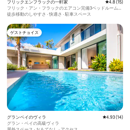
フリックエンフラックの一軒家
レビュー15
4.8 (15)
フリック・アン・フラックのエアコン完備3ベッドルームヴ
ィラ、専用プール付き
徒歩移動のしやすさ
·
快適さ
·
駐車スペース
ゲストチョイス
ゲストチョイス
グランベイのヴィラ
レビュー14件
4.93 (14)
グラン・ベイの高級ヴィラ
屋外スペース
·
おもてなし
·
アクセス