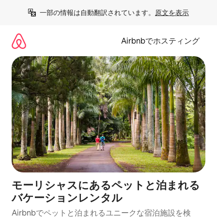
コ
一部の情報は自動翻訳されています。
原文を表示
ン
テ
ン
Airbnbでホスティング
ツ
に
ス
キ
ッ
プ
モーリシャスにあるペットと泊まれる
バケーションレンタル
Airbnbでペットと泊まれるユニークな宿泊施設を検