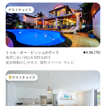
ゲストチョイス
ゲストチョイス
トゥル・オー・ビッシュのヴィラ
レビュー70件
4.96 (70)
海岸に近いVILLA DES ILES 3
徒歩移動のしやすさ
·
屋外スペース
·
テレビ
ゲストチョイス
大好評のゲストチョイスです。