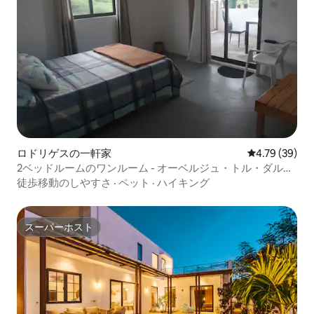
ロドリゲスの一軒家
レビュー39件
4.79 (39)
2ベッドルームのワンルーム - オーベルジュ・トル・ダルジ
ャン
徒歩移動のしやすさ
·
ペット
·
ハイキング
スーパーホスト
スーパーホスト