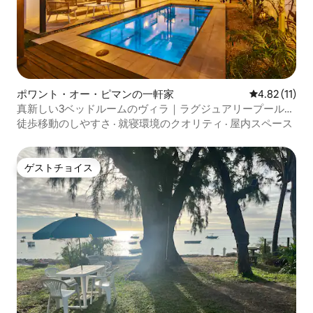
ポワント・オー・ピマンの一軒家
レビュー11件
4.82 (11)
真新しい3ベッドルームのヴィラ｜ラグジュアリープール｜
ビーチまで5分
徒歩移動のしやすさ
·
就寝環境のクオリティ
·
屋内スペース
ゲストチョイス
ゲストチョイス