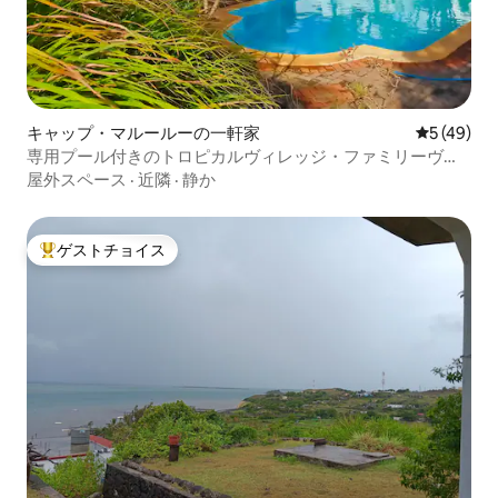
キャップ・マルールーの一軒家
レビュー4
5 (49)
専用プール付きのトロピカルヴィレッジ・ファミリーヴィ
ラ
屋外スペース
·
近隣
·
静か
ゲストチョイス
大好評のゲストチョイスです。