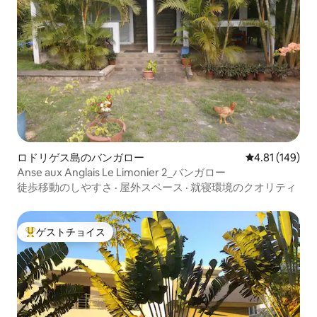
ロドリゲス島のバンガロー
レビュー149件
4.81 (149)
Anse aux Anglais Le Limonier 2_バンガロー
徒歩移動のしやすさ
·
屋外スペース
·
就寝環境のクオリティ
ゲストチョイス
大好評のゲストチョイスです。