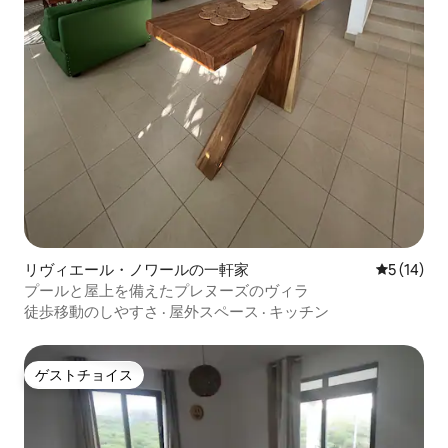
リヴィエール・ノワールの一軒家
レビュー1
5 (14)
プールと屋上を備えたプレヌーズのヴィラ
徒歩移動のしやすさ
·
屋外スペース
·
キッチン
ゲストチョイス
ゲストチョイス