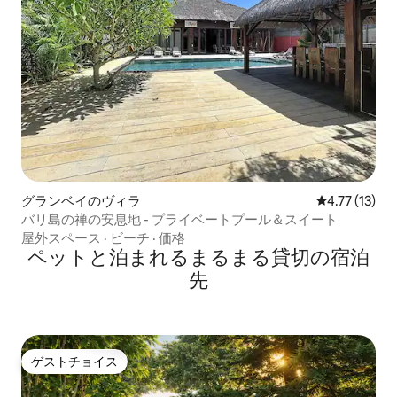
グランベイのヴィラ
レビュー13件
4.77 (13)
バリ島の禅の安息地 - プライベートプール＆スイート
屋外スペース
·
ビーチ
·
価格
ペットと泊まれるまるまる貸切の宿泊
先
ゲストチョイス
ゲストチョイス