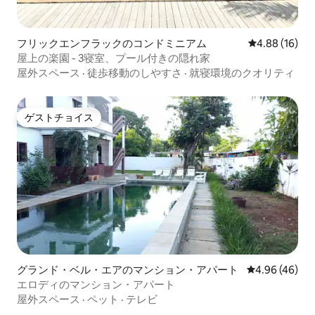
フリックエンフラックのコンドミニアム
レビュー16件
4.88 (16)
屋上の楽園 - 3寝室、プール付きの隠れ家
屋外スペース
·
徒歩移動のしやすさ
·
就寝環境のクオリティ
ゲストチョイス
ゲストチョイス
グランド・ベル・エアのマンション・アパート
レビュー46件
4.96 (46)
エロディのマンション・アパート
屋外スペース
·
ペット
·
テレビ