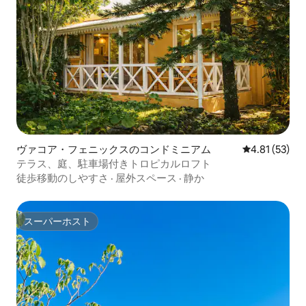
ヴァコア・フェニックスのコンドミニアム
レビュー53件
4.81 (53)
テラス、庭、駐車場付きトロピカルロフト
徒歩移動のしやすさ
·
屋外スペース
·
静か
スーパーホスト
スーパーホスト