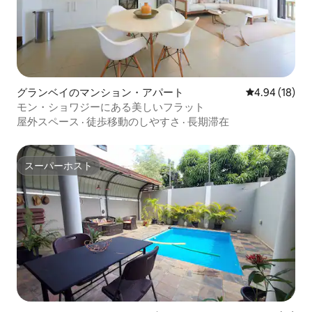
グランベイのマンション・アパート
レビュー18件
4.94 (18)
モン・ショワジーにある美しいフラット
屋外スペース
·
徒歩移動のしやすさ
·
長期滞在
スーパーホスト
スーパーホスト