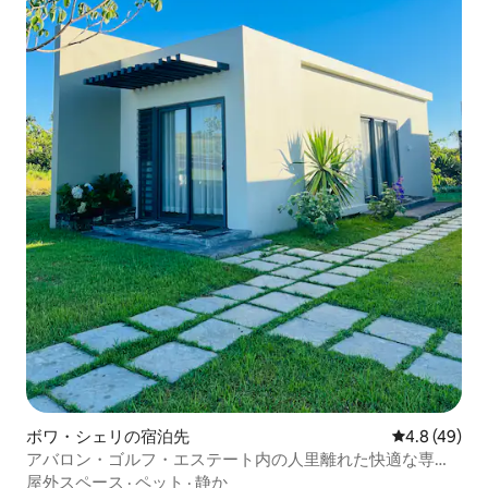
ボワ・シェリの宿泊先
レビュー49
4.8 (49)
アバロン・ゴルフ・エステート内の人里離れた快適な専用
ワンルーム
屋外スペース
·
ペット
·
静か