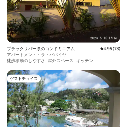
ブラックリバー県のコンドミニアム
レビュー73件
4.95 (73)
アパートメント・ラ・パパイヤ
徒歩移動のしやすさ
·
屋外スペース
·
キッチン
ゲストチョイス
ゲストチョイス