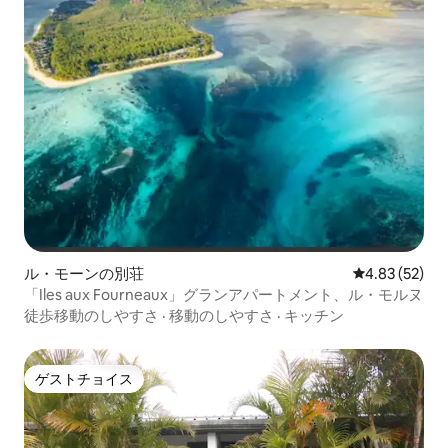
ル・モーンの別荘
レビュー52件
4.83 (52)
「Iles aux Fourneaux」グランアパートメント、ル・モルヌ
徒歩移動のしやすさ
·
移動のしやすさ
·
キッチン
ゲストチョイス
ゲストチョイス