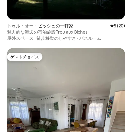
トゥル・オー・ビッシュの一軒家
レビュー2
5 (20)
魅力的な海辺の宿泊施設Trou aux Biches
屋外スペース
·
徒歩移動のしやすさ
·
バスルーム
ゲストチョイス
ゲストチョイス