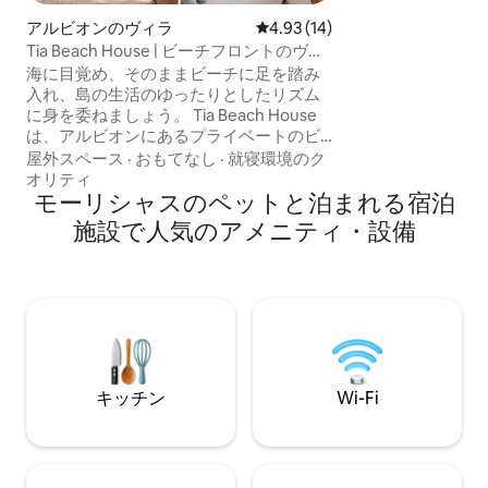
けます。安全なビ
アルビオンのヴィラ
レビュー14件、5つ星中4.93
4.93 (14)
建ての開発施設内
Tia Beach House | ビーチフロントのヴィ
ートビーチフロン
ラ、プール、ハマム
ダイニングエリア
海に目覚め、そのままビーチに足を踏み
あります。大きな
入れ、島の生活のゆったりとしたリズム
を共用する、26
に身を委ねましょう。 Tia Beach House
のうちの1棟です。
は、アルビオンにあるプライベートのビ
ーチフロントの3ベッドルームの宿泊先
屋外スペース
·
おもてなし
·
就寝環境のク
で、それぞれのベッドルームに専用バス
オリティ
ルームがあり、海辺でゆったりとした
モーリシャスのペットと泊まれる宿泊
日々を過ごせるように設計されていま
施設で人気のアメニティ・設備
す。プールで泳いだり、海を見渡しなが
らゆっくり朝食をとり、ハマムでくつろ
いだり、電動自転車に乗って探索した
り、お気に入りの場所を見つけて夕日を
眺めたりしてください。 ゆったりとした
朝、裸足の午後、そして一緒に過ごす時
間のために作られたビーチハウス。本物
のモーリシャス！
キッチン
Wi-Fi