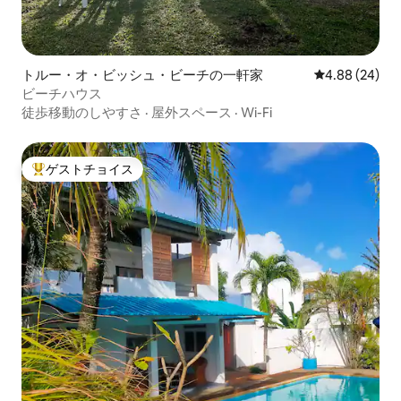
トルー・オ・ビッシュ・ビーチの一軒家
レビュー24件
4.88 (24)
ビーチハウス
徒歩移動のしやすさ
·
屋外スペース
·
Wi-Fi
ゲストチョイス
大好評のゲストチョイスです。