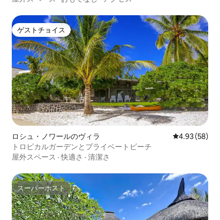
ゲストチョイス
ゲストチョイス
ロシュ・ノワールのヴィラ
レビュー58件
4.93 (58)
トロピカルガーデンとプライベートビーチ
屋外スペース
·
快適さ
·
清潔さ
スーパーホスト
スーパーホスト