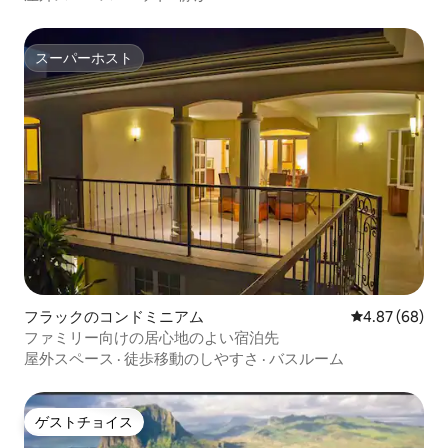
スーパーホスト
スーパーホスト
フラックのコンドミニアム
レビュー68件
4.87 (68)
ファミリー向けの居心地のよい宿泊先
屋外スペース
·
徒歩移動のしやすさ
·
バスルーム
ゲストチョイス
ゲストチョイス