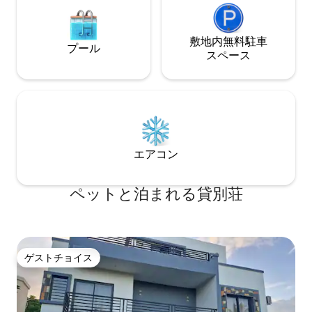
敷地内無料駐⁠車
プール
ス⁠ペ⁠ー⁠ス
エアコン
ペットと泊まれる貸別荘
ゲストチョイス
ゲストチョイス