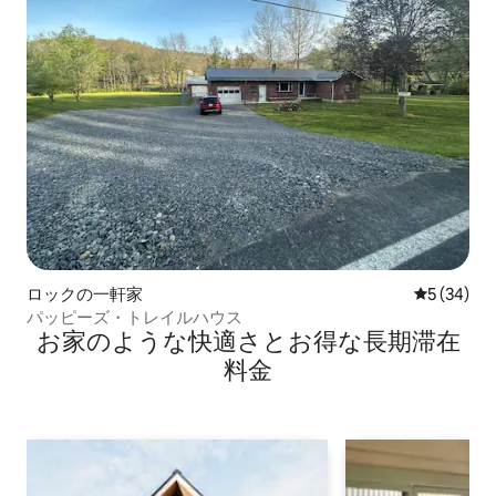
ロックの一軒家
レビュー3
5 (34)
パッピーズ・トレイルハウス
お家のような快⁠適⁠さ⁠とお⁠得⁠な長⁠期⁠滞⁠在
料⁠金