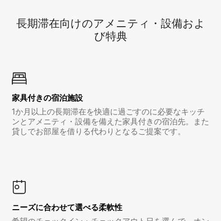
長期滞在向け⁠のア⁠メ⁠ニ⁠テ⁠ィ⁠・設⁠備⁠およ
び特⁠典
家具付き⁠の宿⁠泊⁠施⁠設
1か月以上の長期滞在を快適に過ごすのに必要なキッチ
ンとアメニティ・設備を備えた家具付きの宿泊先。また
貸しでお部屋を借りる代わりとなるご提案です。
ニーズに合わせて選べる柔軟性