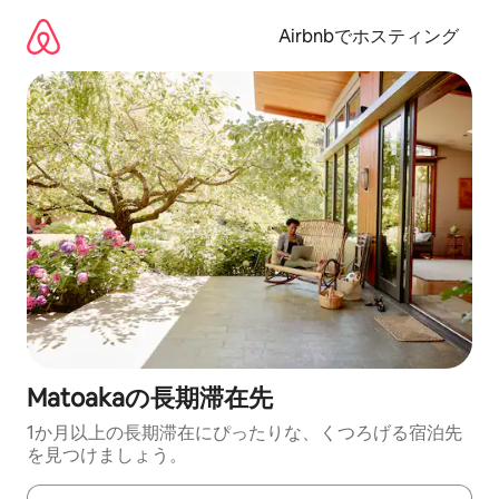
コ
ン
Airbnbでホスティング
テ
ン
ツ
に
ス
キ
ッ
プ
Matoakaの長期滞在先
1か月以上の長期滞在にぴったりな、くつろげる宿泊先
を見つけましょう。