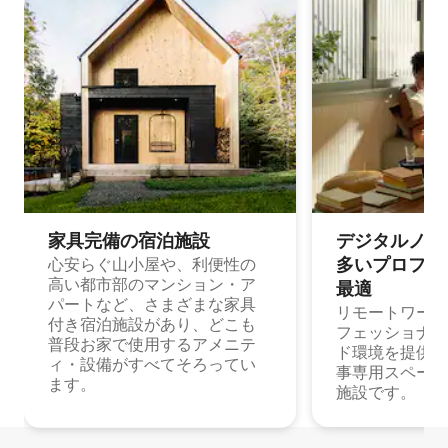
家具完備の宿⁠泊⁠施⁠設
デジタルノマド
多⁠いプ⁠ロ⁠フ⁠ェ⁠
心安らぐ山小屋や、利便性の
高い都市部のマンション・ア
最⁠適
パートなど、さまざまな家具
リモートワーク
付き宿泊施設があり、どこも
フェッショナル
普段お家で使用するアメニテ
ド環境を提供する
ィ・設備がすべてそろってい
事専用スペース
ます。
施設です。