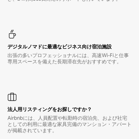
デジタルノマド⁠に最⁠適⁠なビ⁠ジ⁠ネ⁠ス⁠向⁠け宿⁠泊⁠施⁠設
出張の多いプロフェッショナルには、高速Wi-Fiと仕事
専用スペースを備えた長期滞在先がおすすめです。
法人用リスティングをお探しですか？
Airbnbには、人員配置や転勤時の宿泊先、および社宅
としての利用に最適な家具完備のマンション・アパート
が掲載されています。