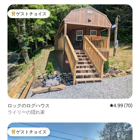
ゲストチョイス
大好評のゲストチョイスです。
ロックのログハウス
レビュー70件
4.99 (70)
ライリーの隠れ家
ゲストチョイス
大好評のゲストチョイスです。