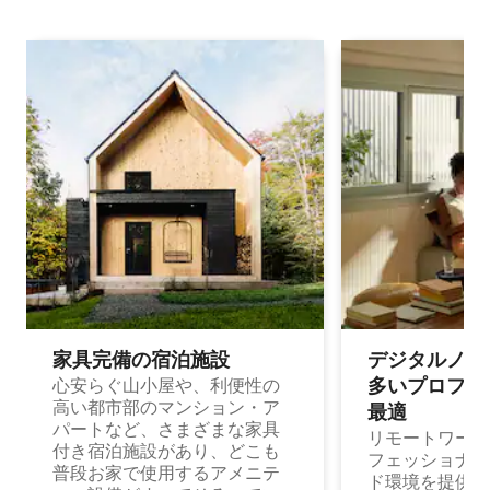
家具完備の宿⁠泊⁠施⁠設
デジタルノマド
多⁠いプ⁠ロ⁠フ⁠ェ⁠
心安らぐ山小屋や、利便性の
高い都市部のマンション・ア
最⁠適
パートなど、さまざまな家具
リモートワーク
付き宿泊施設があり、どこも
フェッショナル
普段お家で使用するアメニテ
ド環境を提供する