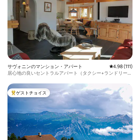
サヴォニンのマンション・アパート
レビュー111
4.98 (111)
居心地の良いセントラルアパート（タクシー+ランドリー付
き）
ゲストチョイス
大好評のゲストチョイスです。