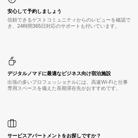
安心して予約しましょう
信頼できるゲストコミュニティからのレビューを確認で
き、24時間365日対応のサポートも付いています。
デジタルノマド⁠に最⁠適⁠なビ⁠ジ⁠ネ⁠ス⁠向⁠け宿⁠泊⁠施⁠設
出張の多いプロフェッショナルには、高速Wi-Fiと仕事
専用スペースを備えた長期滞在先がおすすめです。
サービスアパートメントをお探しですか？