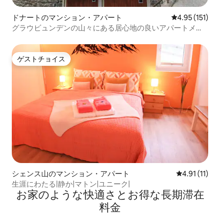
ドナートのマンション・アパート
レビュー151
4.95 (151)
グラウビュンデンの山々にある居心地の良いアパートメン
ト
ゲストチョイス
ゲストチョイス
シェンス山のマンション・アパート
レビュー11件
4.91 (11)
生涯にわたる|静か|マトン|ユニーク|
お家のような快⁠適⁠さ⁠とお⁠得⁠な長⁠期⁠滞⁠在
料⁠金