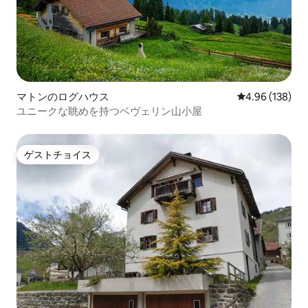
マトンのログハウス
レビュー138件
4.96 (138)
ユニークな眺めを持つベヴェリン山小屋
ゲストチョイス
ゲストチョイス