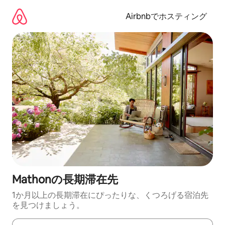
コ
ン
Airbnbでホスティング
テ
ン
ツ
に
ス
キ
ッ
プ
Mathonの長期滞在先
1か月以上の長期滞在にぴったりな、くつろげる宿泊先
を見つけましょう。