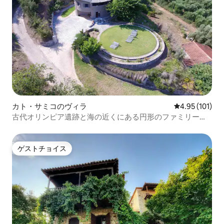
カト・サミコのヴィラ
レビュー101件
4.95 (101)
古代オリンピア遺跡と海の近くにある円形のファミリーヴ
ィラ
ゲストチョイス
ゲストチョイス