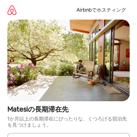
コ
ン
Airbnbでホスティング
テ
ン
ツ
に
ス
キ
ッ
プ
Matesiの長期滞在先
1か月以上の長期滞在にぴったりな、くつろげる宿泊先
を見つけましょう。