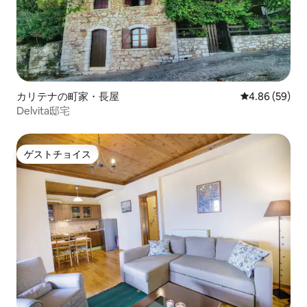
カリテナの町家・長屋
レビュー59件
4.86 (59)
Delvita邸宅
ゲストチョイス
ゲストチョイス