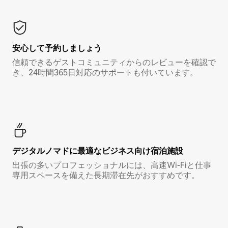
安心して予約しましょう
信頼できるゲストコミュニティからのレビューを確認で
き、24時間365日対応のサポートも付いています。
デジタルノマド⁠に最⁠適⁠なビ⁠ジ⁠ネ⁠ス⁠向⁠け宿⁠泊⁠施⁠設
出張の多いプロフェッショナルには、高速Wi-Fiと仕事
専用スペースを備えた長期滞在先がおすすめです。