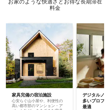
お家のような快⁠適⁠さ⁠とお⁠得⁠な長⁠期⁠滞⁠在
料⁠金
家具完備の宿⁠泊⁠施⁠設
デジタルノマド
多⁠いプ⁠ロ⁠フ⁠ェ⁠
心安らぐ山小屋や、利便性の
高い都市部のマンション・ア
最⁠適