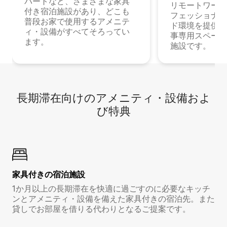
パートなど、さまざまな家具
リモートワーク
付き宿泊施設があり、どこも
フェッショナル
普段お家で使用するアメニテ
ド環境を提供する
ィ・設備がすべてそろってい
事専用スペース
ます。
施設です。
長期滞在向け⁠のア⁠メ⁠ニ⁠テ⁠ィ⁠・設⁠備⁠およ
び特⁠典
家具付き⁠の宿⁠泊⁠施⁠設
1か月以上の長期滞在を快適に過ごすのに必要なキッチ
ンとアメニティ・設備を備えた家具付きの宿泊先。また
貸しでお部屋を借りる代わりとなるご提案です。