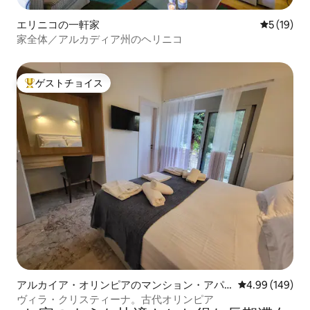
エリニコの一軒家
レビュー1
5 (19)
家全体／アルカディア州のヘリニコ
ゲストチョイス
大好評のゲストチョイスです。
アルカイア・オリンピアのマンション・アパ
レビュー149件
4.99 (149)
ート
ヴィラ・クリスティーナ。古代オリンピア