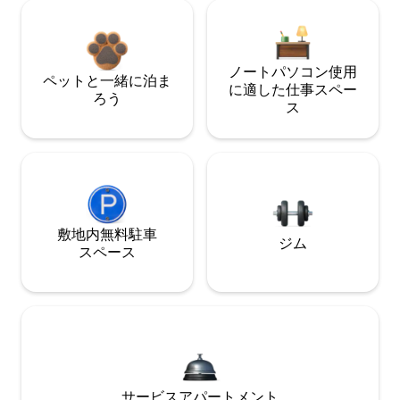
ノートパソコン使用
ペットと一緒に泊ま
に適した仕事スペー
ろう
ス
敷地内無料駐⁠車
ジム
ス⁠ペ⁠ー⁠ス
サービスアパートメント