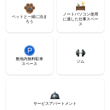
ノートパソコン使用
ペットと一緒に泊ま
に適した仕事スペー
ろう
ス
敷地内無料駐⁠車
ジム
ス⁠ペ⁠ー⁠ス
サービスアパートメント