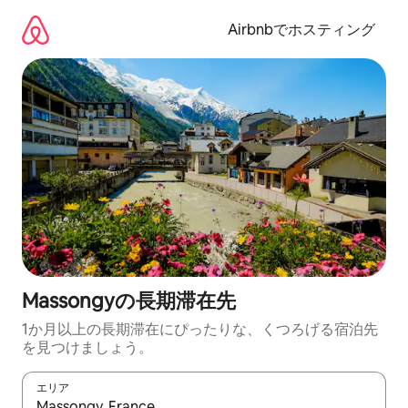
コ
ン
Airbnbでホスティング
テ
ン
ツ
に
ス
キ
ッ
プ
Massongyの長期滞在先
1か月以上の長期滞在にぴったりな、くつろげる宿泊先
を見つけましょう。
エリア
検索結果が表示されたら、上下の矢印キーを使って移動するか、