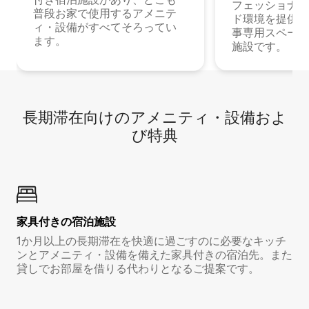
フェッショナル
普段お家で使用するアメニテ
ド環境を提供する
ィ・設備がすべてそろってい
事専用スペース
ます。
施設です。
長期滞在向け⁠のア⁠メ⁠ニ⁠テ⁠ィ⁠・設⁠備⁠およ
び特⁠典
家具付き⁠の宿⁠泊⁠施⁠設
1か月以上の長期滞在を快適に過ごすのに必要なキッチ
ンとアメニティ・設備を備えた家具付きの宿泊先。また
貸しでお部屋を借りる代わりとなるご提案です。