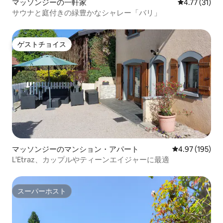
マッソンジーの一軒家
レビュー31件
4.77 (31)
サウナと庭付きの緑豊かなシャレー「バリ」
ゲストチョイス
ゲストチョイス
マッソンジーのマンション・アパート
レビュー195件
4.97 (195)
L'Etraz、カップルやティーンエイジャーに最適
スーパーホスト
スーパーホスト