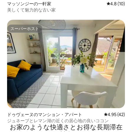
マッソンジーの一軒家
レビュー10
4.8 (10)
美しくて魅力的な古い家
スーパーホスト
スーパーホスト
ドゥヴェーヌのマンション・アパート
レビュー42件
4.95 (42)
ジュネーブとレマン湖の近くの居心地の良いココン
お家のような快⁠適⁠さ⁠とお⁠得⁠な長⁠期⁠滞⁠在