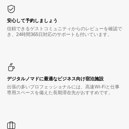
安心して予約しましょう
信頼できるゲストコミュニティからのレビューを確認で
き、24時間365日対応のサポートも付いています。
デジタルノマド⁠に最⁠適⁠なビ⁠ジ⁠ネ⁠ス⁠向⁠け宿⁠泊⁠施⁠設
出張の多いプロフェッショナルには、高速Wi-Fiと仕事
専用スペースを備えた長期滞在先がおすすめです。