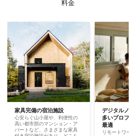
料⁠金
家具完備の宿⁠泊⁠施⁠設
デジタルノマド
多⁠いプ⁠ロ⁠フ⁠ェ⁠
心安らぐ山小屋や、利便性の
高い都市部のマンション・ア
最⁠適
パートなど、さまざまな家具
リモートワーク
付き宿泊施設があり、どこも