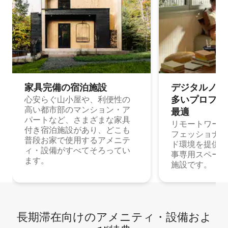
家具完備の宿⁠泊⁠施⁠設
デジタルノマド
多⁠いプ⁠ロ⁠フ⁠ェ⁠
心安らぐ山小屋や、利便性の
高い都市部のマンション・ア
最⁠適
パートなど、さまざまな家具
リモートワーク
付き宿泊施設があり、どこも
フェッショナル
普段お家で使用するアメニテ
ド環境を提供する
ィ・設備がすべてそろってい
事専用スペース
ます。
施設です。
長期滞在向け⁠のア⁠メ⁠ニ⁠テ⁠ィ⁠・設⁠備⁠およ