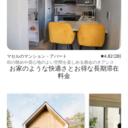
マセルのマンション・アパート
レビュー28件
4.82 (28)
街の眺めや居心地のよい空間を楽しめる都会のオアシス
お家のような快⁠適⁠さ⁠とお⁠得⁠な長⁠期⁠滞⁠在
料⁠金