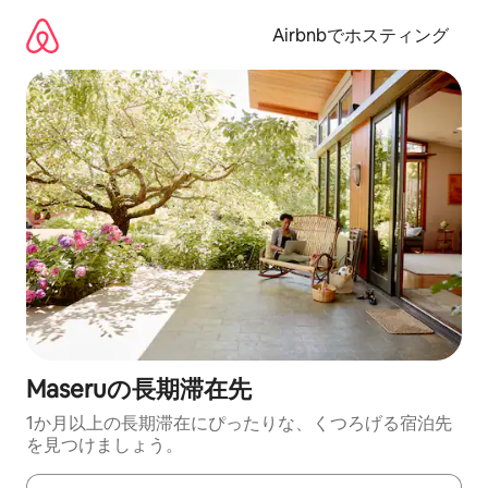
コ
ン
Airbnbでホスティング
テ
ン
ツ
に
ス
キ
ッ
プ
Maseruの長期滞在先
1か月以上の長期滞在にぴったりな、くつろげる宿泊先
を見つけましょう。