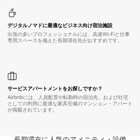
デジタルノマド⁠に最⁠適⁠なビ⁠ジ⁠ネ⁠ス⁠向⁠け宿⁠泊⁠施⁠設
出張の多いプロフェッショナルには、高速Wi-Fiと仕事
専用スペースを備えた長期滞在先がおすすめです。
サービスアパートメントをお探しですか？
Airbnbには、人員配置や転勤時の宿泊先、および社宅
としての利用に最適な家具完備のマンション・アパート
が掲載されています。
長期滞在に人気のアメニティ・設備