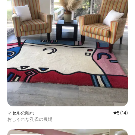
マセルの離れ
レビュー1
5 (14)
おしゃれな孔雀の農場