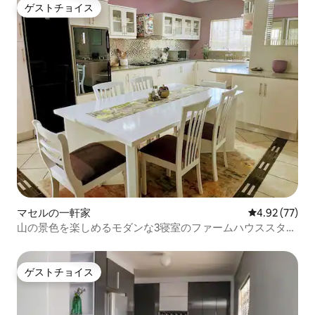
ゲストチョイス
ゲストチョイス
マセルの一軒家
レビュー77件
4.92 (77)
山の景色を楽しめるモダンな3寝室のファームハウススタイ
ルの宿泊先
ゲストチョイス
ゲストチョイス