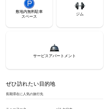
敷地内無料駐⁠車
ジム
ス⁠ペ⁠ー⁠ス
サービスアパートメント
ぜひ訪⁠れ⁠た⁠い目⁠的⁠地
長期滞在に人気の旅行先