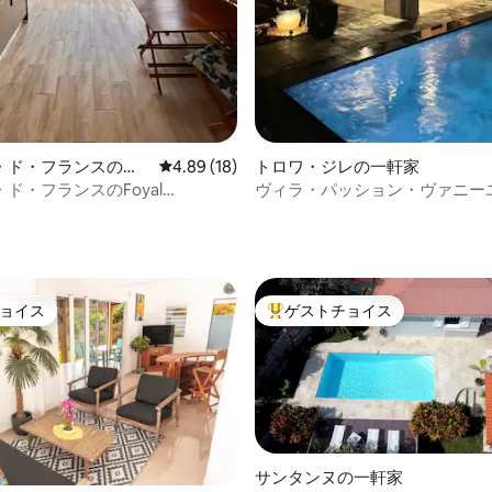
・ド・フランスの一
レビュー18件、5つ星中4.89つ星の平均評価
4.89 (18)
トロワ・ジレの一軒家
ド・フランスのFoyal
ヴィラ・パッション・ヴァニー
tureでのプライベート滞在
眺め、プライベートプール
ョイス
ゲストチョイス
ョイス
大好評のゲストチョイスです。
サンタンヌの一軒家