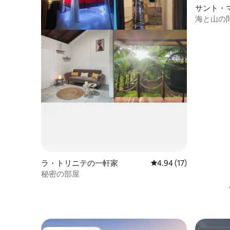
サント・
海と山の
ラ・トリニテの一軒家
レビュー17件、5つ星中
4.94 (17)
秘密の部屋