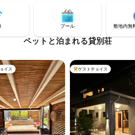
ているので、空調は必要ありま
さ、安全性を兼ね備えた素晴ら
イキング、キャニオニング、セ
を過ごすのに理想的なヴィラです
、ダイビング、マッサージな
オールの精神を保ちつつ、居心
に配慮した観光活動を楽しむの
モダンな雰囲気に整えられ、多
i
プール
敷地内無料駐
な場所です。
を備えています。
ペットと泊まれる貸別荘
ョイス
ゲストチョイス
ョイス
大好評のゲストチョイスです。
中4.94つ星の平均評価