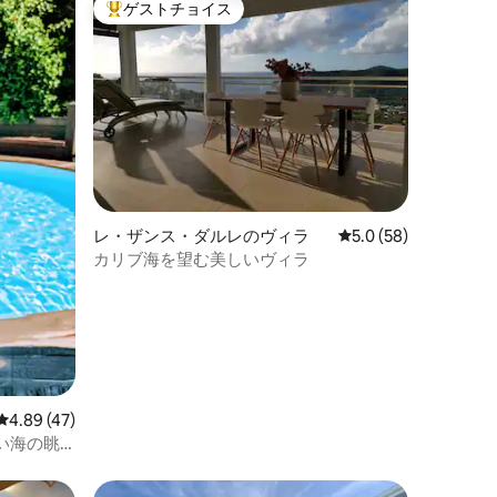
ゲストチョイス
大好評のゲストチョイスです。
レ・ザンス・ダルレのヴィラ
レビュー58件、5つ星
5.0 (58)
カリブ海を望む美しいヴィラ
レビュー47件、5つ星中4.89つ星の平均評価
4.89 (47)
い海の眺