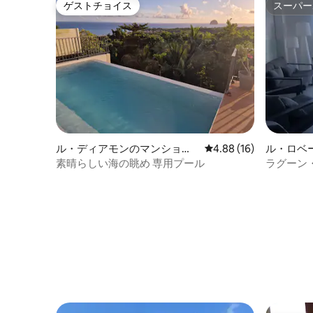
ゲストチョイス
スーパー
ゲストチョイス
スーパー
ル・ディアモンのマンショ
レビュー16件、5つ星中
4.88 (16)
ル・ロベ
ン・アパート
アパート
素晴らしい海の眺め 専用プール
ラグーン・