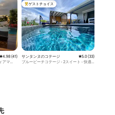
ゲストチョイス
大好評のゲストチョイスです。
レビュー41件、5つ星中4.98つ星の平均評価
4.98 (41)
サンタンヌのコテージ
レビュー33件、5つ
5.0 (33)
ィアマ
ブルービーチコテージ - 2スイート - 快適
さとプライバシー
先