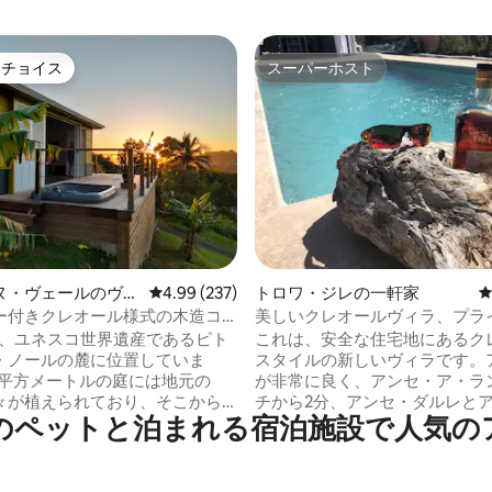
トチョイス
スーパーホスト
ゲストチョイスです。
スーパーホスト
4.98つ星の平均評価
ヌ・ヴェールのヴィ
レビュー237件、5つ星中4.99つ星の平均評価
4.99 (237)
トロワ・ジレの一軒家
ー付きクレオール様式の木造コ
美しいクレオールヴィラ、プラ
用 - TiLokal
プール、ジャグジー
al は、ユネスコ世界遺産であるピト
これは、安全な住宅地にあるク
・ノールの麓に位置していま
スタイルの新しいヴィラです。
00平方メートルの庭には地元の
が非常に良く、アンセ・ア・ラ
々が植えられており、そこから
チから2分、アンセ・ダルレと
のペットと泊まれる宿泊施設で人気の
とアクセスできます。熱帯雨林
タンのビーチから15分です。2
にいます。ここでは、木造建
は、ショップ（スーパーマーケ
組み込まれたジェラシー、そし
む）、ガソリンスタンド、ATM
所自体が自然に風通しの良い住
ランがあり、リラクゼーション