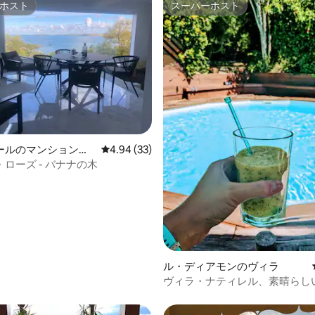
ホスト
スーパーホスト
ホスト
スーパーホスト
4.88つ星の平均評価
ールのマンション・
レビュー33件、5つ星中4.94つ星の平均評価
4.94 (33)
ローズ - バナナの木
ル・ディアモンのヴィラ
ヴィラ・ナティレル、素晴らし
め、ビーチまで7分