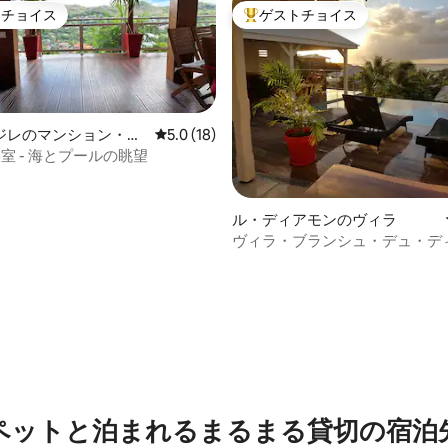
トチョイス
ゲストチョイス
ゲストチョイスです。
大好評のゲストチョイスです。
ジレのマンション・ア
レビュー18件、5つ星中5.0つ星の平均評価
5.0 (18)
室 - 海とプールの眺望
ル・ディアモンのヴィラ
ヴィラ・ブランシュ・デュ・デ
ン。 インフィニティプール。
4.95つ星の平均評価
ペットと泊まれるまるまる貸切の宿泊