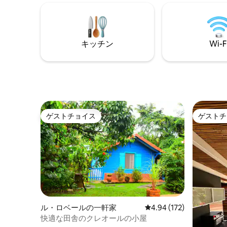
Fi エアコン完備の4室のスイートルームに
居となっ
は、イタリア式シャワーと専用トイレ、
せん。ハ
海の眺めがあります ツインベッドのエア
ーリング
コン完備の寝室1室
ど、環境
キッチン
Wi-F
に理想的
ゲストチョイス
ゲストチ
ゲストチョイス
ゲストチ
ル・ロベールの一軒家
レビュー172件、5つ星
4.94 (172)
快適な田舎のクレオールの小屋