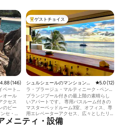
トロワ・
ゲストチョイス
ゲス
大好評のゲストチョイスです。
大好評
豪華別荘
の眺望
260平
ゴルフ場
静かなプ
ゴルフ場
を楽しむこと
ラは10
リビング
ゴルフ場
ます。キ
レビュー146件、5つ星中4.88つ星の平均評価
4.88 (146)
シュルシェールのマンション・
レビュー12件、5つ
5.0 (12)
ます。 
アパート
ートルの
イベート
ラ・プラージュ・マルティニーク - ペント
でリラッ
ハウス
レオール
プランジプール付きの最上階の素晴らし
アクセス
いアパートです。 専用バスルーム付きの
ンのビー
マスターベッドルーム3室、オフィス、専
アンセ・ミ
用エレベーターアクセス、広々としたリ
アメニティ・設備
分の場所に
ビングエリアには、巨大なリビングルー
ットを含
ム、中央にアイランドキッチンがあるキ
、レスト
ッチン、12人用のダイニングテーブル、屋
、快適
内庭園、大きなラウンジと日光浴エリ