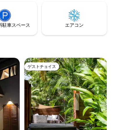
しい滞在
ア、海の眺めが楽しめるバーがあり、こ
。 クレ
のアパートは特別なものです。 レストラ
地の良い
ンに近いショエルシェに位置し、カメと
くの設備
泳ぐことも、夕日を眺めることもできま
⁠車ス⁠ペ⁠ー⁠ス
エアコン
す。
ゲストチョイス
ゲストチョイス