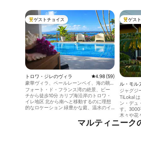
ゲストチョイス
ゲス
大好評のゲストチョイスです。
大好評の
トロワ・ジレのヴィラ
レビュー59件、5つ星中
4.98 (59)
豪華ヴィラ、ペールレーンベイ、海の眺
ル・モル
め、温水プール
フォート・ド・フランス湾の絶景、ビー
ラ
ジャグジ
チから徒歩10分 カリブ海沿岸のトロワ・
テージ 4名様
TiLok
イレ地区 北から南へと移動するのに理想
ン・デュ
的なロケーション 緑豊かな庭、温水のイ
す。30
ンフィニティプール、このフレンドリー
木々や花
なヴィラは10名様用に設計されています
マルティニーク
ココ川へ
現代的なキッチン、カルベ、テラス、デ
の真ん中
ッキチェア、バーベキュー、トロピカル
築、窓に
シャワー、トイレ、コネクテッドTV、Wi-
てその場