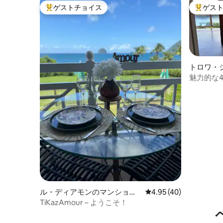
ゲストチョイス
ゲス
大好評のゲストチョイスです。
大好評の
トロワ・
パート
魅力的な4
ル・ディアモンのマンショ
レビュー40件、5つ星中
4.95 (40)
ン・アパート
TiKazAmour – ようこそ！