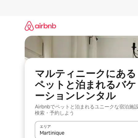
コ
ン
テ
ン
ツ
に
ス
キ
ッ
プ
マルティニークにある
ペットと泊まれるバケ
ーションレンタル
Airbnbでペットと泊まれるユニークな宿泊施
検索・予約しよう
エリア
検索結果が表示されたら、上下の矢印キーを使っ