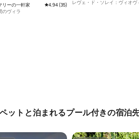
レヴェ・ド・ソレイ：ヴィオヴ
マリーの一軒家
レビュー35件、5つ星中4.94つ星の平均評価
4.94 (35)
ラ4つ星
間のヴィラ
4.94つ星の平均評価
ペットと泊まれるプール付きの宿泊