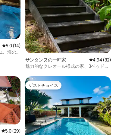
レビュー14件、5つ星中5.0つ星の平均評価
5.0 (14)
ユ、海の
サンタンヌの一軒家
レビュー32件、5つ星
4.94 (32)
魅力的なクレオール様式の家、3ベッドル
ーム、プール
ゲストチョイス
ゲストチョイス
レビュー29件、5つ星中5.0つ星の平均評価
5.0 (29)