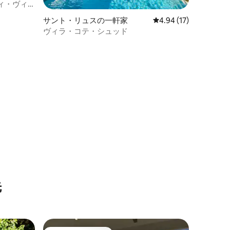
ィ・ヴィ
サント・リュスの一軒家
レビュー17件、5つ星
4.94 (17)
ヴィラ・コテ・シュッド
先