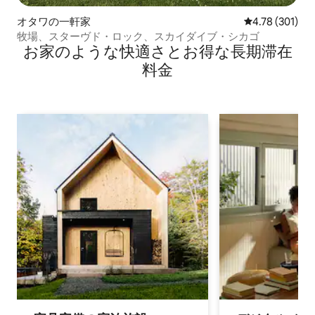
オタワの一軒家
レビュー301件
4.78 (301)
牧場、スターヴド・ロック、スカイダイブ・シカゴ
お家のような快⁠適⁠さ⁠とお⁠得⁠な長⁠期⁠滞⁠在
料⁠金