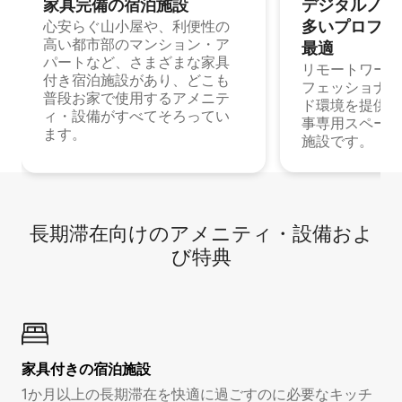
家具完備の宿⁠泊⁠施⁠設
デジタルノマド
多⁠いプ⁠ロ⁠フ⁠ェ⁠
心安らぐ山小屋や、利便性の
高い都市部のマンション・ア
最⁠適
パートなど、さまざまな家具
リモートワーク
付き宿泊施設があり、どこも
フェッショナル
普段お家で使用するアメニテ
ド環境を提供する
ィ・設備がすべてそろってい
事専用スペース
ます。
施設です。
長期滞在向け⁠のア⁠メ⁠ニ⁠テ⁠ィ⁠・設⁠備⁠およ
び特⁠典
家具付き⁠の宿⁠泊⁠施⁠設
1か月以上の長期滞在を快適に過ごすのに必要なキッチ