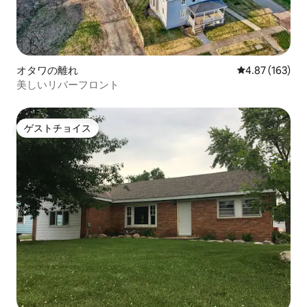
オタワの離れ
レビュー163件
4.87 (163)
美しいリバーフロント
ゲストチョイス
ゲストチョイス