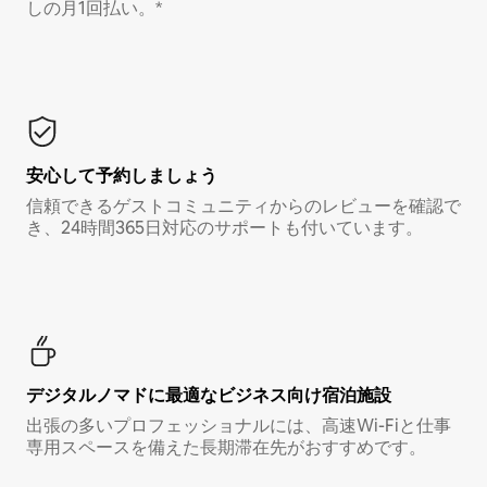
しの月1回払い。*
安心して予約しましょう
信頼できるゲストコミュニティからのレビューを確認で
き、24時間365日対応のサポートも付いています。
デジタルノマド⁠に最⁠適⁠なビ⁠ジ⁠ネ⁠ス⁠向⁠け宿⁠泊⁠施⁠設
出張の多いプロフェッショナルには、高速Wi-Fiと仕事
専用スペースを備えた長期滞在先がおすすめです。