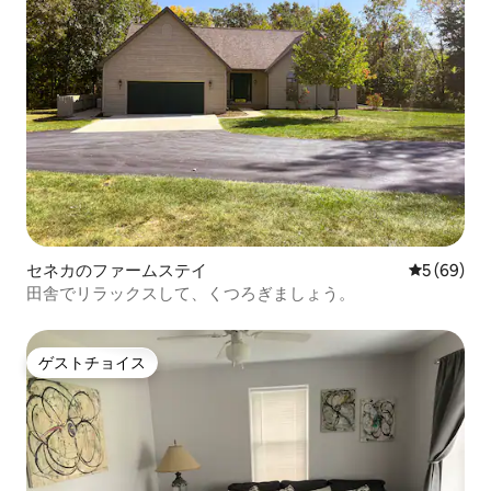
セネカのファームステイ
レビュー6
5 (69)
田舎でリラックスして、くつろぎましょう。
ゲストチョイス
ゲストチョイス