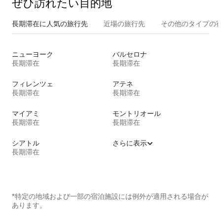
ぜひ訪⁠れ⁠た⁠い目⁠的⁠地
長期滞在に人気の旅行先
近場の旅行先
その他のタ⁠イ⁠プ⁠の宿
ニューヨーク
バルセロナ
長期滞在
長期滞在
フィレンツェ
アテネ
長期滞在
長期滞在
マイアミ
モントリオール
長期滞在
長期滞在
シアトル
さらに表示
長期滞在
*特定の地域および一部の宿泊施設には例外が適用される場合が
あります。