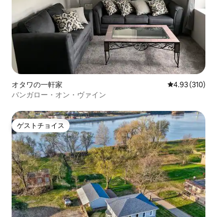
オタワの一軒家
レビュー310件
4.93 (310)
バンガロー・オン・ヴァイン
ゲストチョイス
ゲストチョイス