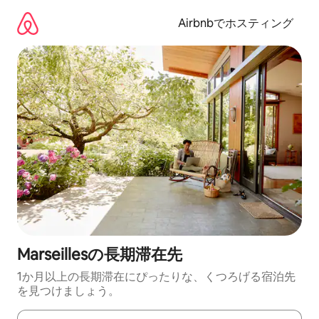
コ
ン
Airbnbでホスティング
テ
ン
ツ
に
ス
キ
ッ
プ
Marseillesの長期滞在先
1か月以上の長期滞在にぴったりな、くつろげる宿泊先
を見つけましょう。