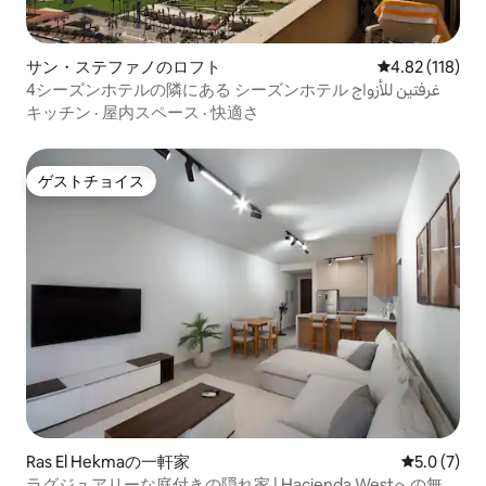
サン・ステファノのロフト
レビュー118件
4.82 (118)
4シーズンホテルの隣にある シーズンホテル غرفتين للأزواج
キッチン
·
屋内スペース
·
快適さ
ゲストチョイス
ゲストチョイス
Ras El Hekmaの一軒家
レビュー7
5.0 (7)
ラグジュアリーな庭付きの隠れ家 | Hacienda Westへの無料