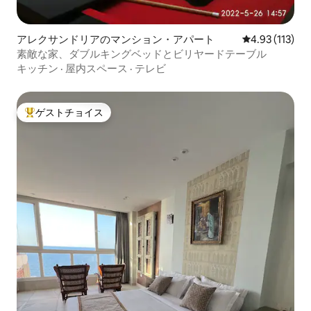
アレクサンドリアのマンション・アパート
レビュー113
4.93 (113)
素敵な家、ダブルキングベッドとビリヤードテーブル
キッチン
·
屋内スペース
·
テレビ
ゲストチョイス
大好評のゲストチョイスです。