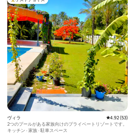
大好評のゲストチョイスです。
ヴィラ
レビュー53件
4.92 (53)
2つのプールがある家族向けのプライベートリゾートです。
キッチン
·
家族
·
駐車スペース