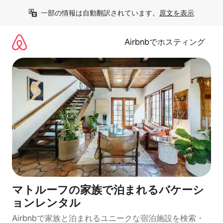
コ
一部の情報は自動翻訳されています。
原文を表示
ン
テ
ン
Airbnbでホスティング
ツ
に
ス
キ
ッ
プ
マトルーフの家族で泊まれるバケーシ
ョンレンタル
Airbnbで家族と泊まれるユニークな宿泊施設を検索・