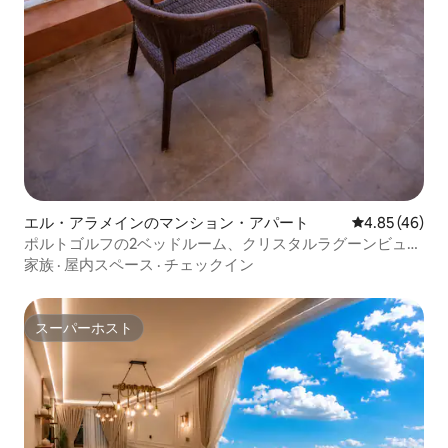
エル・アラメインのマンション・アパート
レビュー46件
4.85 (46)
ポルトゴルフの2ベッドルーム、クリスタルラグーンビュ
ー|ビーチへのアクセスあり
家族
·
屋内スペース
·
チェックイン
スーパーホスト
スーパーホスト