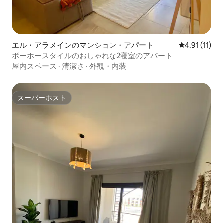
エル・アラメインのマンション・アパート
レビュー11件
4.91 (11)
ボーホースタイルのおしゃれな2寝室のアパート
屋内スペース
·
清潔さ
·
外観・内装
スーパーホスト
スーパーホスト