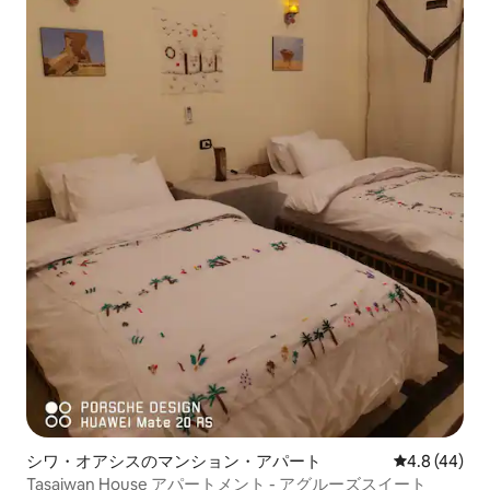
シワ・オアシスのマンション・アパート
レビュー44
4.8 (44)
Tasaiwan House アパートメント - アグルーズスイート