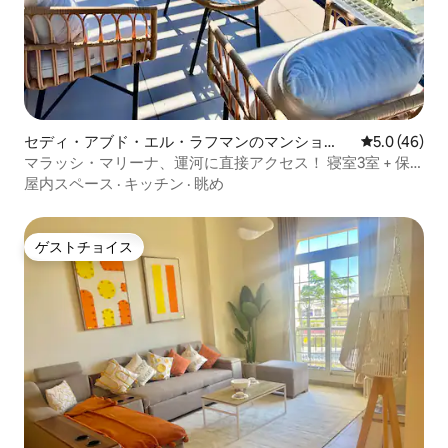
セディ・アブド・エル・ラフマンのマンショ
レビュー46
5.0 (46)
ン・アパート
マラッシ・マリーナ、運河に直接アクセス！ 寝室3室 + 保
育士付き
屋内スペース
·
キッチン
·
眺め
ゲストチョイス
ゲストチョイス