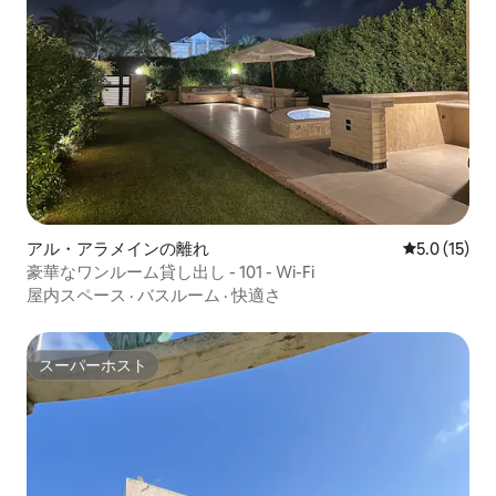
アル・アラメインの離れ
レビュー15
5.0 (15)
豪華なワンルーム貸し出し - 101 - Wi-Fi
屋内スペース
·
バスルーム
·
快適さ
スーパーホスト
スーパーホスト