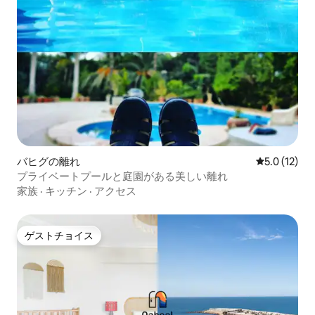
バヒグの離れ
レビュー12
5.0 (12)
プライベートプールと庭園がある美しい離れ
家族
·
キッチン
·
アクセス
ゲストチョイス
ゲストチョイス