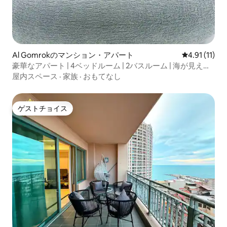
Al Gomrokのマンション・アパート
レビュー11件
4.91 (11)
豪華なアパート | 4ベッドルーム | 2バスルーム | 海が見える
バルコニー
屋内スペース
·
家族
·
おもてなし
ゲストチョイス
ゲストチョイス