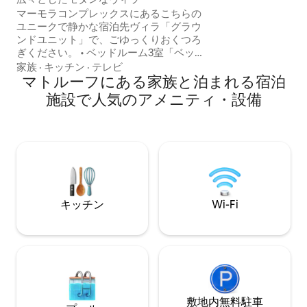
ニティ・設備がす
マーモラコンプレックスにあるこちらの
リビングスペース
ユニークで静かな宿泊先ヴィラ「グラウ
外に出ると、アレ
ンドユニット」で、ごゆっくりおくつろ
る文化、歴史的な
ぎください。 • ベッドルーム3室「ベッド
る市場に浸ること
4台」 •変形ソファベッド2台。 •設備の充
家族
·
キッチン
·
テレビ
にもレジャーにも
実したキッチン。 • 洗濯機。 •ダイニング
マトルーフにある家族と泊まれる宿泊
ルーム。 •アイロンあり。 •BBQグリル。
施設で人気のアメニティ・設備
•5枚の無料パス（マモウラ） スマートテ
レビ4台。「Netflixアプリが利用可能」
無料Wi-Fi。 •パーゴラ付きのユニークな
プライベートガーデン。 • エアコン4台
（冷房/暖房）をご利用いただけます。 •
プライベートビーチと公共ビーチをご利
用いただけます。「チケットは入場ゲー
トで購入できます
キッチン
Wi-Fi
敷地内無料駐⁠車