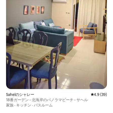
Sahelのシャレー
レビュー39
4.9 (39)
18番ガーデン - 北海岸のパノラマビーチ - サヘル
家族
·
キッチン
·
バスルーム