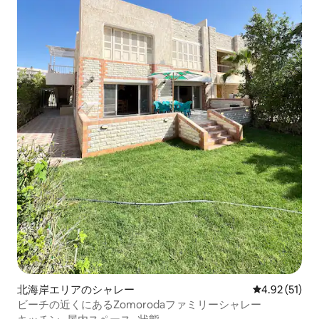
北海岸エリアのシャレー
レビュー51件
4.92 (51)
ビーチの近くにあるZomorodaファミリーシャレー