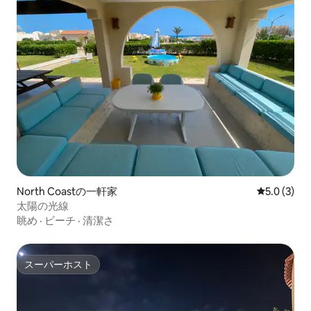
North Coastの一軒家
レビュー3
5.0 (3)
太陽の光線
眺め
·
ビーチ
·
清潔さ
スーパーホスト
スーパーホスト