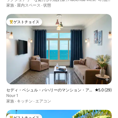
アクセス
家族
·
屋内スペース
·
状態
ゲストチョイス
大好評のゲストチョイスです。
セディ・ベシュル・バハリーのマンション・ア
レビュー29
5.0 (29)
パート
Nour 1
家族
·
キッチン
·
エアコン
ゲストチョイス