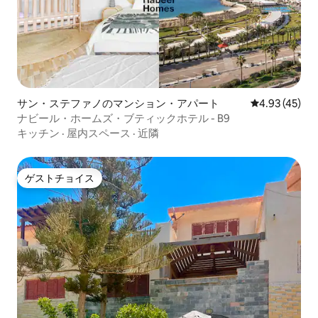
サン・ステファノのマンション・アパート
レビュー45件
4.93 (45)
ナビール・ホームズ・ブティックホテル - B9
キッチン
·
屋内スペース
·
近隣
ゲストチョイス
ゲストチョイス