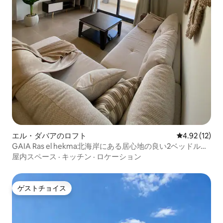
エル・ダバアのロフト
レビュー12件
4.92 (12)
GAIA Ras el hekma北海岸にある居心地の良い2ベッドルー
ムのシャレー
屋内スペース
·
キッチン
·
ロケーション
ゲストチョイス
ゲストチョイス