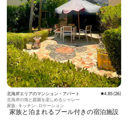
北海岸エリアのマンション・アパート
レビュー26件
4.85 (26)
北海岸の海と庭園を楽しめるシャレー
家族
·
キッチン
·
ロケーション
家族と泊まれるプール付きの宿泊施設