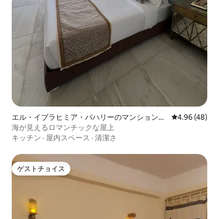
エル・イブラヒミア・バハリーのマンション・
レビュー48件
4.96 (48)
アパート
海が見えるロマンチックな屋上
キッチン
·
屋内スペース
·
清潔さ
ゲストチョイス
ゲストチョイス