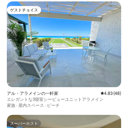
ゲストチョイス
ゲストチョイス
アル・アラメインの一軒家
レビュー48件
4.83 (48)
エレガントな3寝室シービューユニットアラメイン
家族
·
屋内スペース
·
ビーチ
スーパーホスト
スーパーホスト