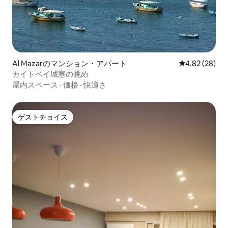
Al Mazarのマンション・アパート
レビュー28件
4.82 (28)
カイトベイ城塞の眺め
屋内スペース
·
価格
·
快適さ
ゲストチョイス
ゲストチョイス