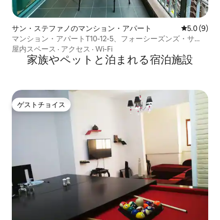
サン・ステファノのマンション・アパート
レビュー9
5.0 (9)
マンション・アパートT10-12-5、フォーシーズンズ・サ
ン・ステファノ・アレックス
屋内スペース
·
アクセス
·
Wi-Fi
家族やペットと泊まれる宿泊施設
ゲストチョイス
ゲストチョイス