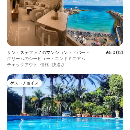
サン・ステファノのマンション・アパート
レビュー12
5.0 (12)
グリームのシービュー・コンドミニアム
チェックアウト
·
価格
·
快適さ
ゲストチョイス
ゲストチョイス