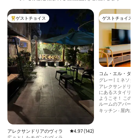
ゲストチョイス
ゲストチョイス
大好評のゲストチョイスです。
ゲストチョイス
コム・エル・ダカ
マンション・アパ
グレー | ミネソ
ウンタウンにある
アレクサンドリア
ト
にあるスタイリッ
ようこそ！ この完
ルームのアパート
ンにあり、モダン
キッチン
·
屋内ス
す。 マスターベ
ングベッドがあり
ムには快適なツイ
アレクサンドリアのヴィラ
レビュー142件、5つ星中4.97
4.97 (142)
家族やグループに
広々としたモダンなヴィラ