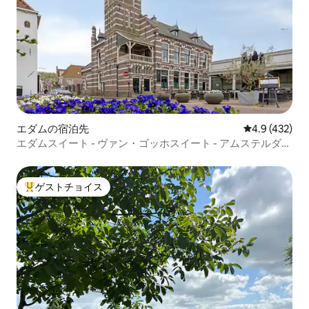
エダムの宿泊先
レビュー432
4.9 (432)
エダムスイート - ヴァン・ゴッホスイート - アムステルダム
から25分
ゲストチョイス
大好評のゲストチョイスです。