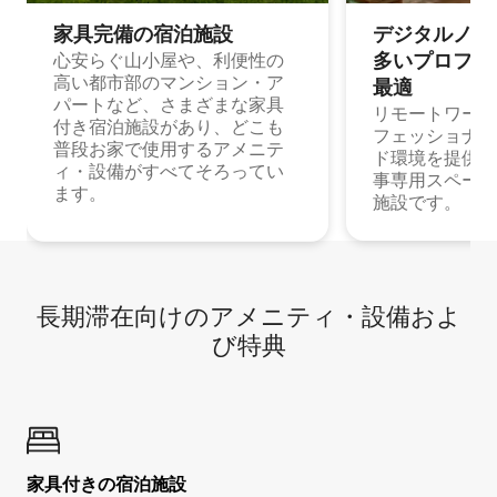
家具完備の宿⁠泊⁠施⁠設
デジタルノマド
多⁠いプ⁠ロ⁠フ⁠ェ⁠
心安らぐ山小屋や、利便性の
高い都市部のマンション・ア
最⁠適
パートなど、さまざまな家具
リモートワーク
付き宿泊施設があり、どこも
フェッショナル
普段お家で使用するアメニテ
ド環境を提供する
ィ・設備がすべてそろってい
事専用スペース
ます。
施設です。
長期滞在向け⁠のア⁠メ⁠ニ⁠テ⁠ィ⁠・設⁠備⁠およ
び特⁠典
家具付き⁠の宿⁠泊⁠施⁠設