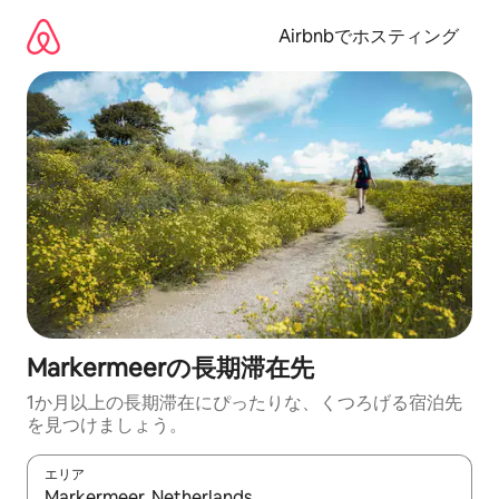
コ
ン
Airbnbでホスティング
テ
ン
ツ
に
ス
キ
ッ
プ
Markermeerの長期滞在先
1か月以上の長期滞在にぴったりな、くつろげる宿泊先
を見つけましょう。
エリア
検索結果が表示されたら、上下の矢印キーを使って移動するか、