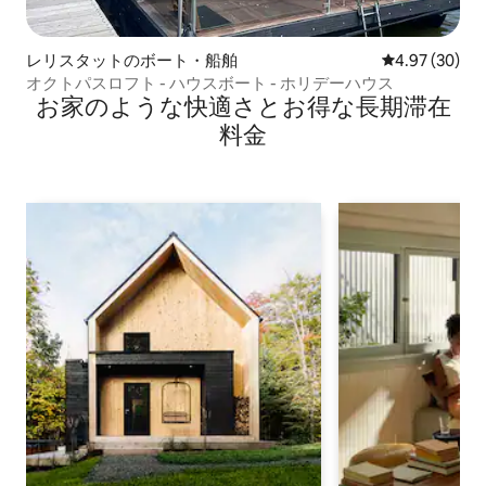
レリスタットのボート・船舶
レビュー30件
4.97 (30)
オクトパスロフト - ハウスボート - ホリデーハウス
お家のような快⁠適⁠さ⁠とお⁠得⁠な長⁠期⁠滞⁠在
料⁠金