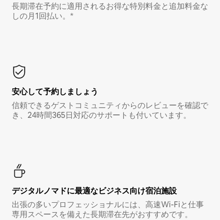
長期滞在予約に適用されるお得な特別料金と追加料金な
しの月1回払い。*
安心して予約しましょう
信頼できるゲストコミュニティからのレビューを確認で
き、24時間365日対応のサポートも付いています。
デジタルノマド⁠に最⁠適⁠なビ⁠ジ⁠ネ⁠ス⁠向⁠け宿⁠泊⁠施⁠設
出張の多いプロフェッショナルには、高速Wi-Fiと仕事
専用スペースを備えた長期滞在先がおすすめです。