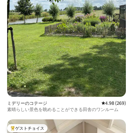
ミデリーのコテージ
レビュー269件
4.98 (269)
素晴らしい景色を眺めることができる田舎のワンルーム
ゲストチョイス
大好評のゲストチョイスです。