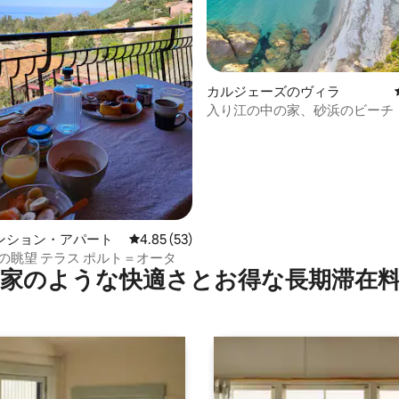
星中5つ星の平均評価
カルジェーズのヴィラ
入り江の中の家、砂浜のビーチ
ンション・アパート
レビュー53件、5つ星中4.85つ星の平均評価
4.85 (53)
山の眺望 テラス ポルト＝オータ
家のような快⁠適⁠さ⁠とお⁠得⁠な長⁠期⁠滞⁠在料