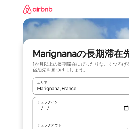
コ
ン
テ
ン
ツ
に
ス
キ
ッ
Marignanaの長期滞在
プ
1か月以上の長期滞在にぴったりな、くつろげ
宿泊先を見つけましょう。
エリア
検索結果が表示されたら、上下の矢印キーを使っ
チェックイン
チェックアウト