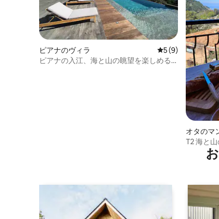
ピアナのヴィラ
レビュー9件、5つ
5 (9)
ピアナの入江、海と山の眺望を楽しめる
プール付きヴィラ
オタのマ
T2 海と
お