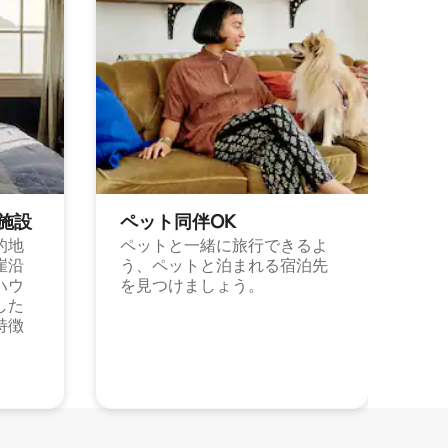
施⁠設
ペット同⁠伴OK
的地
ペットと一緒に旅行できるよ
崖沿
う、ペットと泊まれる宿泊先
ハウ
を見つけましょう。
した
特徴