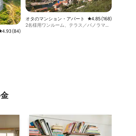
オタのマンション・アパート
レビュー168件、5つ星
4.85 (168)
2名様用ワンルーム、テラス／パノラマビ
ュー
レビュー84件、5つ星中4.93つ星の平均評価
4.93 (84)
⁠金