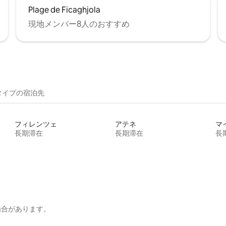
Plage de Ficaghjola
現地メンバー8人のおすすめ
イ⁠プ⁠の宿⁠泊⁠先
フィレンツェ
アテネ
マ
長期滞在
長期滞在
長
場合があります。