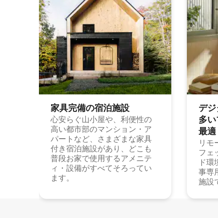
家具完備の宿⁠泊⁠施⁠設
デジ
多⁠いプ
心安らぐ山小屋や、利便性の
高い都市部のマンション・ア
最⁠適
パートなど、さまざまな家具
リモ
付き宿泊施設があり、どこも
フェ
普段お家で使用するアメニテ
ド環
ィ・設備がすべてそろってい
事専
ます。
施設