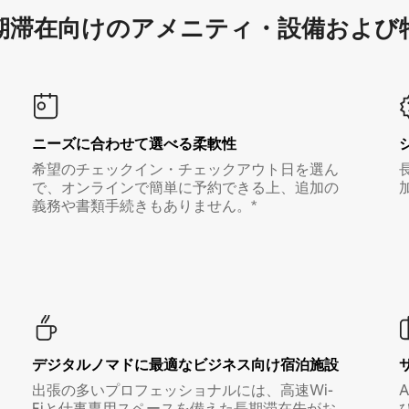
滞在向け⁠のア⁠メ⁠ニ⁠テ⁠ィ⁠・設⁠備⁠および
ニーズに合わせて選べる柔軟性
希望のチェックイン・チェックアウト日を選ん
で、オンラインで簡単に予約できる上、追加の
義務や書類手続きもありません。*
デジタルノマド⁠に最⁠適⁠なビ⁠ジ⁠ネ⁠ス⁠向⁠け宿⁠泊⁠施⁠設
出張の多いプロフェッショナルには、高速Wi-
Fiと仕事専用スペースを備えた長期滞在先がお