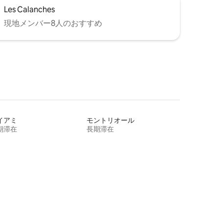
Les Calanches
現地メンバー8人のおすすめ
イアミ
モントリオール
期滞在
長期滞在