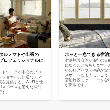
タルノマドや出⁠張⁠の
ホッと一⁠息⁠で⁠き⁠る宿⁠泊
⁠ロ⁠フ⁠ェ⁠ッ⁠シ⁠ョ⁠ナ⁠ル⁠に
宿泊施設自体が旅行の目
になることもあります。
いのログハウスや静かな
ートワークが中心のプロ
スボートのように、こう
ッショナルに快適なノマ
宿泊施設にはユニークな
境を提供する、Wi-Fiと仕
が満載です。
用スペースを備えた宿泊
です。