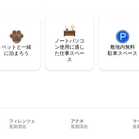
ノートパソコ
ペットと一緒
ン使用に適し
敷地内無料
に泊まろう
た仕事スペー
駐⁠車ス⁠ペ⁠ー⁠ス
ス
フィレンツェ
アテネ
マ
長期滞在
長期滞在
長