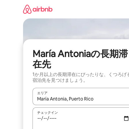
コ
ン
テ
ン
ツ
に
ス
キ
ッ
María Antoniaの長期滞
プ
在先
1か月以上の長期滞在にぴったりな、くつろげ
宿泊先を見つけましょう。
エリア
検索結果が表示されたら、上下の矢印キーを使っ
チェックイン