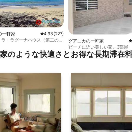
の一軒家
レビュー227件、5つ星中4.93つ星の平均評価
4.93 (227)
- ラ・ラグーナハウス（第二の我
中4.92つ星の平均評価
グアニカの一軒家
ビーチに近い美しい家、3部屋
家のような快⁠適⁠さ⁠とお⁠得⁠な長⁠期⁠滞⁠在料