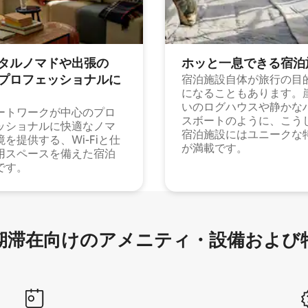
タルノマドや出⁠張⁠の
ホッと一⁠息⁠で⁠き⁠る宿⁠泊
⁠ロ⁠フ⁠ェ⁠ッ⁠シ⁠ョ⁠ナ⁠ル⁠に
宿泊施設自体が旅行の目
になることもあります。
いのログハウスや静かな
ートワークが中心のプロ
スボートのように、こう
ッショナルに快適なノマ
宿泊施設にはユニークな
境を提供する、Wi-Fiと仕
が満載です。
用スペースを備えた宿泊
です。
滞在向け⁠のア⁠メ⁠ニ⁠テ⁠ィ⁠・設⁠備⁠および