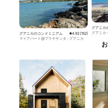
グアニカ
グアニカ 
グアニカのコンドミニアム
レビュー152件、5つ星
4.92 (152)
が家！）
マイアパート@プラヤサンタ - グアニカ
お