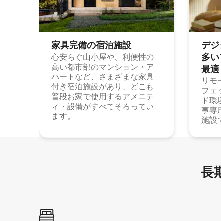
家具完備の宿⁠泊⁠施⁠設
デジ
多⁠いプ
心安らぐ山小屋や、利便性の
高い都市部のマンション・ア
最⁠適
パートなど、さまざまな家具
リモ
付き宿泊施設があり、どこも
フェ
普段お家で使用するアメニテ
ド環
ィ・設備がすべてそろってい
事専
ます。
施設
長期