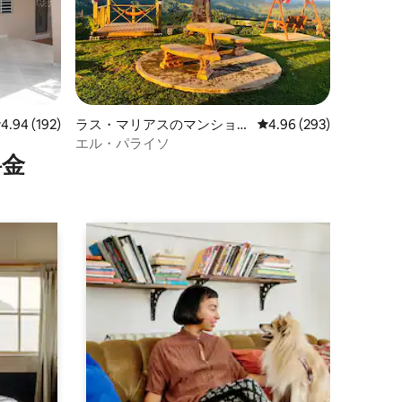
レビュー192件、5つ星中4.94つ星の平均評価
4.94 (192)
ラス・マリアスのマンショ
レビュー293件、5つ星
4.96 (293)
ン・アパート
エル・パライソ
⁠金