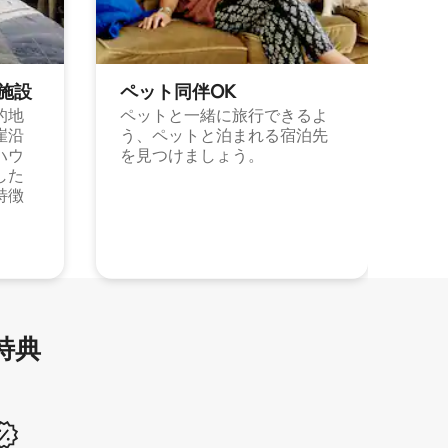
施⁠設
ペット同⁠伴OK
的地
ペットと一緒に旅行できるよ
崖沿
う、ペットと泊まれる宿泊先
ハウ
を見つけましょう。
した
特徴
特⁠典