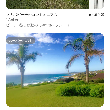
マナバビーチのコンドミニアム
レビュー42
4.6 (42)
1 Ankers
ビーチ
·
徒歩移動のしやすさ
·
ランドリー
スーパーホスト
スーパーホスト