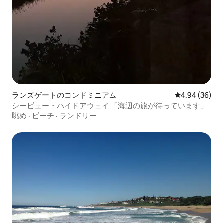
ランズゲートのコンドミニアム
レビュー36件
4.94 (36)
シービュー・ハイドアウェイ 「海辺の旅が待っています」
眺め
·
ビーチ
·
ランドリー