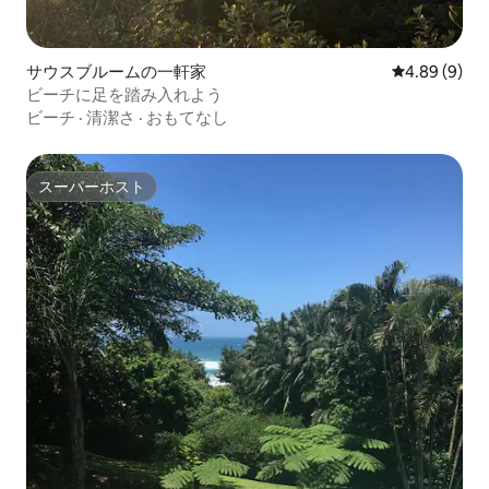
サウスブルームの一軒家
レビュー9件
4.89 (9)
ビーチに足を踏み入れよう
ビーチ
·
清潔さ
·
おもてなし
スーパーホスト
スーパーホスト