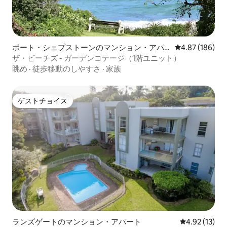
ポート・シェプストーンのマンション・アパ
レビュー186件
4.87 (186)
ート
ザ・ビーチズ - ガーデンコテージ（1階ユニット）
眺め
·
徒歩移動のしやすさ
·
家族
ゲストチョイス
ゲストチョイス
ランズゲートのマンション・アパート
レビュー13件
4.92 (13)