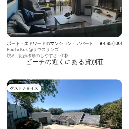
ポート・エドワードのマンション・アパート
レビュー100件
4.85 (100)
Rus te Kus @サウスサンズ
眺め
·
徒歩移動のしやすさ
·
価格
ビーチの近くにある貸別荘
ゲストチョイス
ゲストチョイス