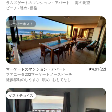
ラムズゲートのマンション・アパート — 海の眺望
ビーチ
·
眺め
·
価格
スーパーホスト
スーパーホスト
マーゲートのマンション・アパート
レビュー22件
4.91 (22)
フアニータ202マーゲートノースビーチ
徒歩移動のしやすさ
·
眺め
·
おもてなし
ゲストチョイス
ゲストチョイス