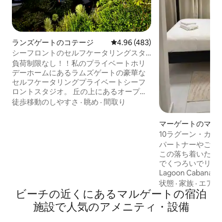
ランズゲートのコテージ
レビュー483件、5つ星中4.96
4.96 (483)
シーフロントのセルフケータリングスタ
ジオ（プライベートホリデーホーム）
負荷制限なし！！私のプライベートホリ
デーホームにあるラムズゲートの豪華な
セルフケータリングプライベートシーフ
ロントスタジオ。 丘の上にあるオープン
プランの自炊スタジオは、素晴らしい海
徒歩移動のしやすさ
·
眺め
·
間取り
の眺めが楽しめます。広いオープンプラ
ンのバスルーム、ダブルシャワーと洗面
マーゲートのマン
台、バスタブ、囲まれたトイレと洗面台
ト
10ラグーン・カ
があります。 バルコニー／ビュー ビーチ
パートナーやご家
まで徒歩210メートル！ フルキッチンはあ
この落ち着いたス
りませんが、電子レンジ、ケトル、トー
でくつろいでリラッ
スター、ミニ冷蔵庫、すべての食器類/カ
Lagoon Cabana
トラリーを備えたキッチン/コーヒーステ
ート・サウスビー
状態
·
家族
·
エアコ
ーションがあります。 駐車場1台分のみ。
ビーチの近くにあるマルゲートの宿泊
ルーム・ゴルフクラ
Netflix、Dstv。 ソーラーバックアップと
ムズゲートにあり
ウォーターバックアップシステム。
施設で人気のアメニティ・設備
ントの宿泊施設で
専用駐車場をご利