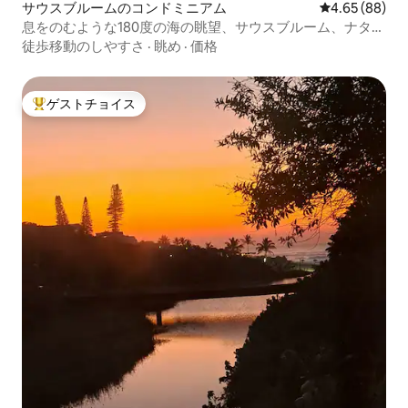
サウスブルームのコンドミニアム
レビュー88件
4.65 (88)
息をのむような180度の海の眺望、サウスブルーム、ナター
ル
徒歩移動のしやすさ
·
眺め
·
価格
ゲストチョイス
大好評のゲストチョイスです。