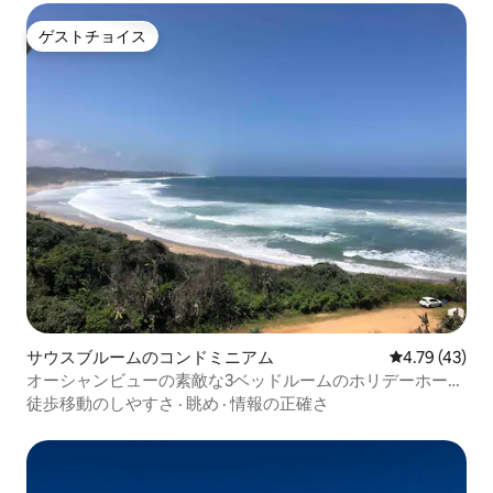
ゲストチョイス
ゲストチョイス
サウスブルームのコンドミニアム
レビュー43件
4.79 (43)
オーシャンビューの素敵な3ベッドルームのホリデーホー
ム。
徒歩移動のしやすさ
·
眺め
·
情報の正確さ