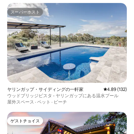
スーパーホスト
スーパーホスト
ヤリンガップ・サイディングの一軒家
レビュー132件
4.89 (132)
ウッドブリッジビスタ - ヤリンガップにある温水プール
屋外スペース
·
ペット
·
ビーチ
ゲストチョイス
ゲストチョイス