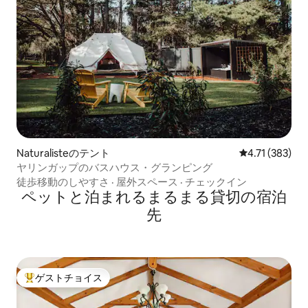
Naturalisteのテント
レビュー383件
4.71 (383)
ヤリンガップのバスハウス・グランピング
徒歩移動のしやすさ
·
屋外スペース
·
チェックイン
ペットと泊まれるまるまる貸切の宿泊
先
ゲストチョイス
大好評のゲストチョイスです。