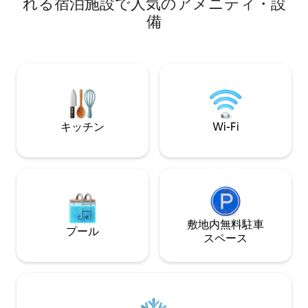
れる宿泊施設で人気のアメニティ・設
うに楽しんでいただけることを願ってい
Taphouse、West Wi
ます。 Perthisok.comによるマージンズ
備
Candy Cowな
でのベストな宿泊先の1位に選出されまし
す。 また、マー
た。 スーパーホスト4年連続 15 Grunters
ン生産地にある世
Wayは、冬の日差しを最大限に活用し、
イナリーやビール
冷たい海風から保護するように慎重に配
距離です。
置された、コンパクトで控えめでエレガ
ントな海岸沿いの住居です。 形、色、素
材が、深い緑の茂みの地形と、内側と外
側をシームレスにつなぎながらプライバ
キッチン
Wi-Fi
シーと避難所を提供する、慎重に作られ
た石灰岩の壁によって定義された広々と
した中庭に、住居を繊細に囲み込んでい
ます。 このワンルームは、南部での完璧
な休暇に想像できるすべてのものを備え
ています。 快適なベッド、高品質のリネ
ン、全体にわたって厳選された家具で、
敷地内無料駐⁠車
我が家のような心地よさをお届けする、
プール
ス⁠ペ⁠ー⁠ス
モダンな家電がすべて備わっています。
ビーチやブッシュトラック、地元のカフ
ェ、バー、ビストロ、雑貨店まで徒歩で
すぐです。 プライベートレジデンス マネ
ージャーは必要に応じてお手伝いできる
よう近くにいます。スタジオと地元エリ