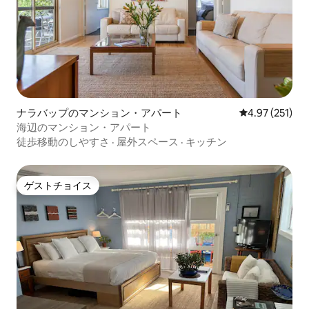
ナラバップのマンション・アパート
レビュー251件
4.97 (251)
海辺のマンション・アパート
徒歩移動のしやすさ
·
屋外スペース
·
キッチン
ゲストチョイス
ゲストチョイス