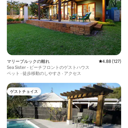
マリーブルックの離れ
レビュー127件
4.88 (127)
Sea Sister - ビーチフロントのゲストハウス
ペット
·
徒歩移動のしやすさ
·
アクセス
ゲストチョイス
ゲストチョイス