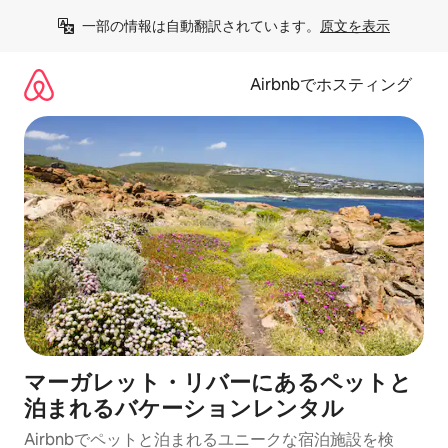
コ
一部の情報は自動翻訳されています。
原文を表示
ン
テ
ン
Airbnbでホスティング
ツ
に
ス
キ
ッ
プ
マーガレット・リバーにあるペットと
泊まれるバケーションレンタル
Airbnbでペットと泊まれるユニークな宿泊施設を検