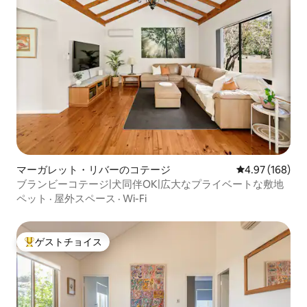
マーガレット・リバーのコテージ
レビュー168件
4.97 (168)
ブランビーコテージ|犬同伴OK|広大なプライベートな敷地
ペット
·
屋外スペース
·
Wi-Fi
ゲストチョイス
大好評のゲストチョイスです。