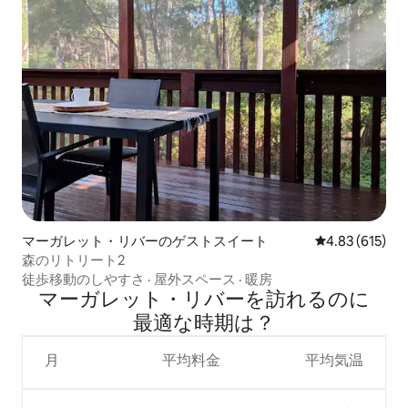
マーガレット・リバーのゲストスイート
レビュー615件
4.83 (615)
森のリトリート2
徒歩移動のしやすさ
·
屋外スペース
·
暖房
マーガレット・リバーを訪⁠れ⁠るの⁠に
最⁠適⁠な時⁠期⁠は⁠？
月
平均料金
平均気温