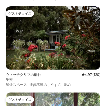
ゲストチョイス
ゲストチョイス
ウィッチクリフの離れ
レビュー120件
4.97 (120)
巣穴
屋外スペース
·
徒歩移動のしやすさ
·
眺め
ゲストチョイス
ゲストチョイス