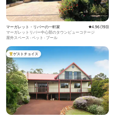
マーガレット・リバーの一軒家
レビュー193件
4.96 (193)
マーガレットリバー中心部のタウンビューコテージ
屋外スペース
·
ペット
·
プール
ゲストチョイス
大好評のゲストチョイスです。