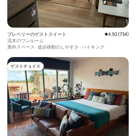
プレベリーのゲストスイート
レビュー734件
4.92 (734)
流木のワンルーム
屋外スペース
·
徒歩移動のしやすさ
·
ハイキング
ゲストチョイス
ゲストチョイス