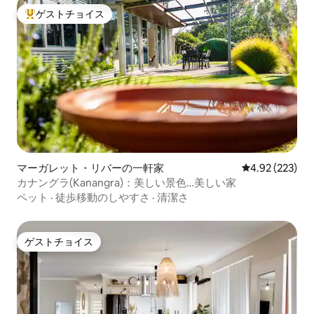
ゲストチョイス
大好評のゲストチョイスです。
マーガレット・リバーの一軒家
レビュー223件
4.92 (223)
カナングラ(Kanangra)：美しい景色…美しい家
ペット
·
徒歩移動のしやすさ
·
清潔さ
ゲストチョイス
ゲストチョイス