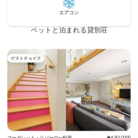
アの詳細な情報とアクティビティのリス
トをお渡しします。 海岸に近いため、海
エアコン
へのアクセスが簡単です。 楽しいサーフ
ィンスポットを見つけたり、ビーチで日
光浴をしたりして1日を過ごしましょう。
ペットと泊まれる貸別荘
地元のゴルフコースで一ラウンドプレイ
しましょう。 近くのビール醸造所やワイ
ナリーを見学しましょう。 文字通り、あ
なたが望むすべてが目の前にあります。
家の前から歩道や自然散策にアクセスで
ゲストチョイス
ゲストチョイス
き、ビーチまで簡単かつ安全に歩いて行
くことができます。
マーガレット・リバーの一軒家
レビュー133件
4.92 (133)