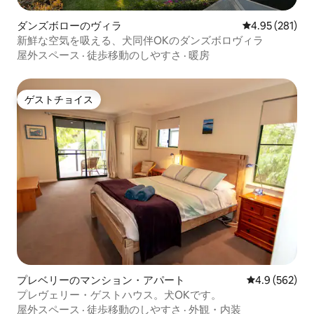
ダンズボローのヴィラ
レビュー281件
4.95 (281)
新鮮な空気を吸える、犬同伴OKのダンズボロヴィラ
屋外スペース
·
徒歩移動のしやすさ
·
暖房
ゲストチョイス
ゲストチョイス
プレベリーのマンション・アパート
レビュー562
4.9 (562)
プレヴェリー・ゲストハウス。犬OKです。
屋外スペース
·
徒歩移動のしやすさ
·
外観・内装