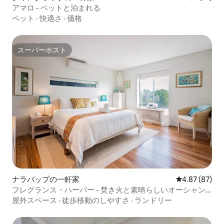
アマロ - ペットと泊まれる
ペット
·
快適さ
·
価格
スーパーホスト
スーパーホスト
ナラバップの一軒家
レビュー87件
4.87 (87)
フレグランス・ハーバー - 焚き火と素晴らしいオーシャン
ビュー
屋外スペース
·
徒歩移動のしやすさ
·
ランドリー