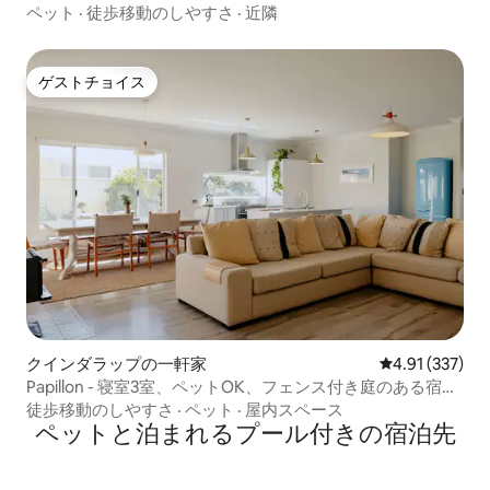
ペット
·
徒歩移動のしやすさ
·
近隣
ゲストチョイス
ゲストチョイス
クインダラップの一軒家
レビュー337件
4.91 (337)
Papillon - 寝室3室、ペットOK、フェンス付き庭のある宿泊
先
徒歩移動のしやすさ
·
ペット
·
屋内スペース
ペットと泊まれるプール付きの宿泊先