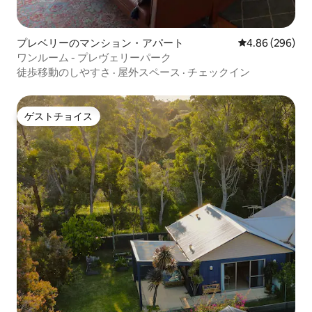
プレベリーのマンション・アパート
レビュー296件
4.86 (296)
ワンルーム - プレヴェリーパーク
徒歩移動のしやすさ
·
屋外スペース
·
チェックイン
ゲストチョイス
ゲストチョイス