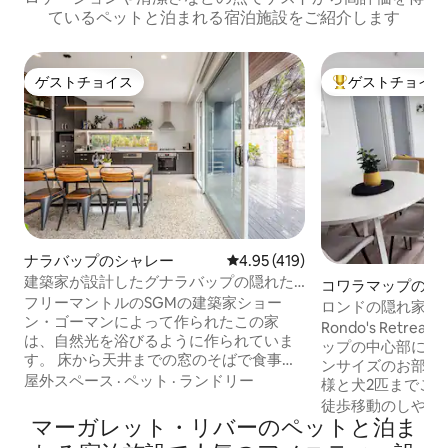
ているペットと泊まれる宿泊施設をご紹介します
ゲストチョイス
ゲストチョイス
ゲストチョイス
大好評のゲストチ
ナラバップのシャレー
レビュー419件、5つ星中4.95
4.95 (419)
建築家が設計したグナラバップの隠れた
コワラマップの一
楽園
フリーマントルのSGMの建築家ショー
ロンドの隠れ家
ン・ゴーマンによって作られたこの家
Rondo's Retrea
は、自然光を浴びるように作られていま
ップの中心部に位
す。 床から天井までの窓のそばで食事を
ンサイズのお部屋
し、美しい中庭でリラックスし、レイン
屋外スペース
·
ペット
·
ランドリー
様と犬2匹までご宿
シャワーでリフレッシュしましょう。 私
設備、バーベキュー
徒歩移動のしやす
たちは美しい南西部の休暇の隠れ家を最
マーガレット・リバーのペットと泊ま
Fi、Netflix
大限に活用しています。私たちと同じよ
ています。 徒歩圏内