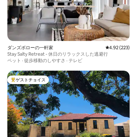
ダンズボローの一軒家
レビュー223件
4.92 (223)
Stay Salty Retreat - 休日のリラックスした逃避行
ペット
·
徒歩移動のしやすさ
·
テレビ
ゲストチョイス
大好評のゲストチョイスです。