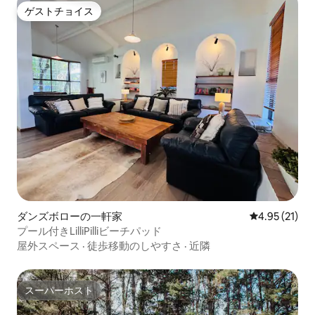
ゲストチョイス
ゲストチョイス
ダンズボローの一軒家
レビュー21件
4.95 (21)
プール付きLilliPilliビーチパッド
屋外スペース
·
徒歩移動のしやすさ
·
近隣
スーパーホスト
スーパーホスト