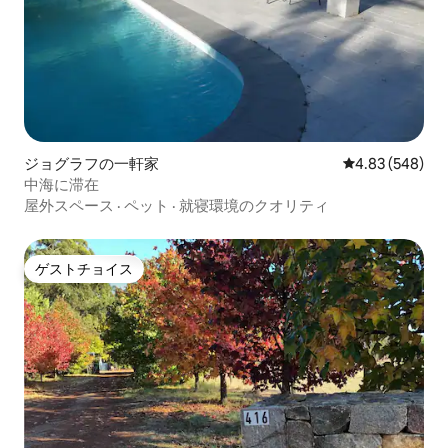
ジョグラフの一軒家
レビュー548件
4.83 (548)
中海に滞在
屋外スペース
·
ペット
·
就寝環境のクオリティ
ゲストチョイス
ゲストチョイス