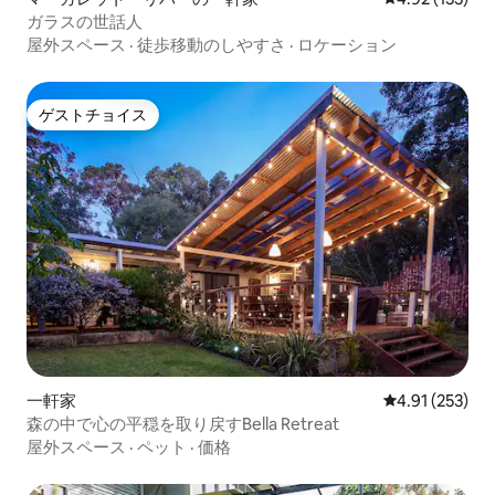
ガラスの世話人
屋外スペース
·
徒歩移動のしやすさ
·
ロケーション
ゲストチョイス
ゲストチョイス
一軒家
レビュー253件
4.91 (253)
森の中で心の平穏を取り戻すBella Retreat
屋外スペース
·
ペット
·
価格