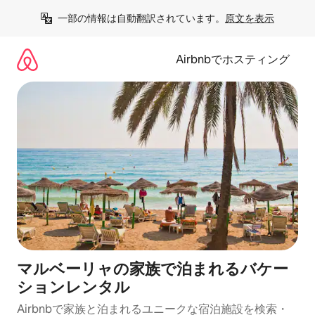
コ
一部の情報は自動翻訳されています。
原文を表示
ン
テ
ン
Airbnbでホスティング
ツ
に
ス
キ
ッ
プ
マルベーリャの家族で泊まれるバケー
ションレンタル
Airbnbで家族と泊まれるユニークな宿泊施設を検索・