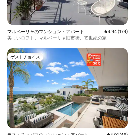
マルベーリャのマンション・アパート
レビュー179件
4.94 (179)
美しいロフト、マルベーリャ旧市街、19世紀の家
ゲストチョイス
ゲストチョイス
ラス・チャパスのマンション・アパート
レビュー46件
4.91 (46)