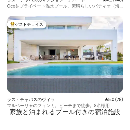
Oceà-プライベート温水プール、素晴らしいパティオ（海
の景色付き）
ゲストチョイス
大好評のゲストチョイスです。
ラス・チャパスのヴィラ
レビュー78
5.0 (78)
マルベーリャのフィンカ。ビーチまで徒歩。8名様用
家族と泊まれるプール付きの宿泊施設