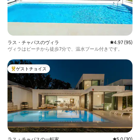
ラス・チャパスのヴィラ
レビュー95件
4.97 (95)
ヴィラはビーチから徒歩7分で、温水プール付きです。
ゲストチョイス
大好評のゲストチョイスです。
ラス・チャパスの一軒家
レビュー30
5.0 (30)