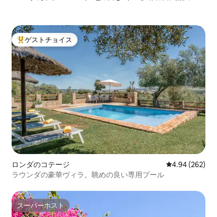
ゲストチョイス
大好評のゲストチョイスです。
ロンダのコテージ
レビュー262件
4.94 (262)
ラウンダの豪華ヴィラ。眺めの良い専用プール
スーパーホスト
スーパーホスト