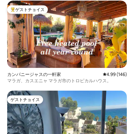
ゲストチョイス
大好評のゲストチョイスです。
カンパニージャスの一軒家
レビュー146件
4.99 (146)
マラガ、カスエニャ マラガ市のトロピカルハウス。
ゲストチョイス
ゲストチョイス