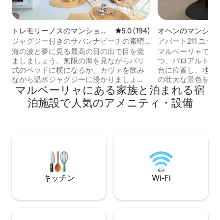
トレモリーノスのマンショ
レビュー194件、5つ星中5.0
5.0 (194)
オヘンのマンショ
ン・アパート
ト
ジャグジー付きのサバンナビーチの素晴
アパート211 ユ
らしいアパート
海の波と夢に見る最高の日の出で目を覚
マルベーリャで最
ましましょう。無限の海を見ながらバリ
つ、パロアルトに
式のベッドに横になるか、カヴァを飲み
台に位置し、地中
ながら温水ジャグジーに浸かりましょ
の壮大な景色を楽
マルベーリャにある家族と泊まれる宿
う。サバンナ ビーチは、魅力的で魔法の
の家は、高品質な
ような場所でリラックスした休暇を過ご
しく装飾されてお
泊施設で人気のアメニティ・設備
すために設計されています。サバンナ ビ
ンプランレイアウ
ーチは、魅力的な装飾と豪華なディテー
ングエリアとつながっ
ルが施された魔法のような場所です。ナ
トには、寝室が3
チュラルでエスニックなボーホースタイ
り、そのうち1つ
ルで装飾されています。夜の照明はとて
リビングルームと
も居心地がよくロマンチックで、景色は
しい海の景色を楽
素晴らしいです。リビングのガラス窓は
専用の地下駐車ス
互いにスライドし、バルコニーは海に完
ル、ジム、ヘルス
キッチン
Wi-Fi
全に開放されています。テラスエリアに
届いた庭園、サウ
は大きなバリ式ベッド (180 x 180)、夜間
施設の素晴らしい
照明付きの温水ジャグジー、本を読んだ
ただけます。
りカクテルを飲んだりしてリラックスで
きる座席スペースがあります。アパート