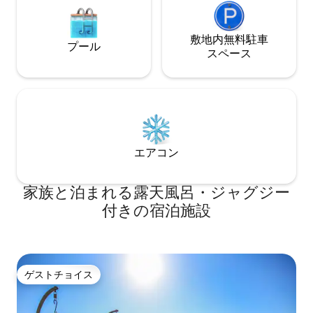
には海が見える寝室が2室あります。その
うちの 1 つは完全にガラス張りで、広く
明るい空間になっています。リビングル
敷地内無料駐⁠車
プール
ームと 2 つの寝室の両方の窓には、就寝
ス⁠ペ⁠ー⁠ス
時に各エリア間のプライバシーを確保す
るための自動不透明ブラインドが装備さ
れています。寝室にある 2 台のベッドは
150 x 190 で、しっかりとした良質のマッ
トレスと低反発フォームを備えていま
す。各ベッドには、低反発枕 2 個と通常
の枕 2 個が用意されています。アパート
エアコン
には2つのフルバスルームがあり、そのう
ちの1つはエンスイートです。シャワール
ームは床と同じ高さにあり、水は天井か
家族と泊まれる露天風呂・ジャグジー
ら雨のように降り注ぎます。洗面台は天
付きの宿泊施設
然石製です。Netflixが見られるスマート
テレビを見ながらリラックスするのに理
想的なプーフエリアがあります。お住ま
いの国のすべてのテレビチャンネルをご
覧いただけます。また、テレビを壁から
ゲストチョイス
外して回転させ、ソファから見ることも
ゲストチョイス
できます。白い天然リネンのソファは、
160x200 の大きなベッドに変わります。