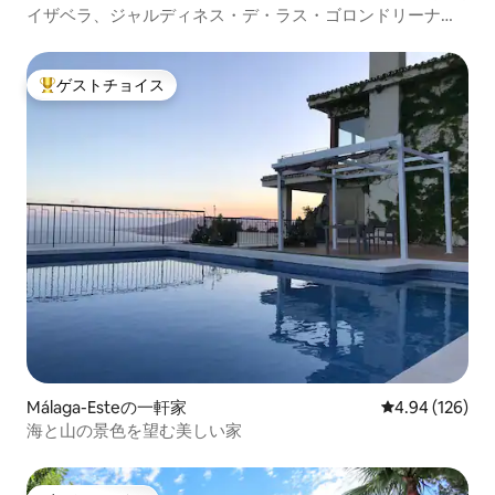
イザベラ、ジャルディネス・デ・ラス・ゴロンドリーナス
の屋上
ゲストチョイス
大好評のゲストチョイスです。
Málaga-Esteの一軒家
レビュー126件
4.94 (126)
海と山の景色を望む美しい家