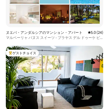
ヌエバ・アンダルシアのマンション・アパート
レビュー24
5.0 (24)
マルベーリャ バヌス スイーツ - プラヤス デル ドゥーケ ビ
ーチサイド
ゲストチョイス
大好評のゲストチョイスです。