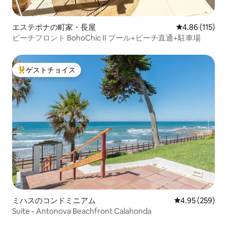
エステポナの町家・長屋
レビュー115件
4.86 (115)
ビーチフロント BohoChic II プール+ビーチ直通+駐車場
ゲストチョイス
大好評のゲストチョイスです。
ミハスのコンドミニアム
レビュー259件
4.95 (259)
Suite - Antonova Beachfront Calahonda