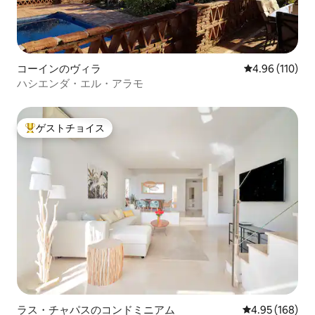
コーインのヴィラ
レビュー110件
4.96 (110)
ハシエンダ・エル・アラモ
ゲストチョイス
大好評のゲストチョイスです。
ラス・チャパスのコンドミニアム
レビュー168件
4.95 (168)