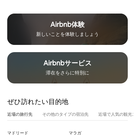
Airbnb体験
新しいことを体験しましょう
Airbnb⁠サ⁠ー⁠ビ⁠ス
滞在をさ⁠ら⁠に特⁠別⁠に
ぜひ訪⁠れ⁠た⁠い目⁠的⁠地
近場の旅行先
その他のタ⁠イ⁠プ⁠の宿⁠泊⁠先
近場で人気の観光
マドリード
マラガ