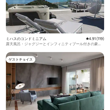
ミハスのコンドミニアム
レビュー119
4.91 (119)
露天風呂・ジャグジーとインフィニティプール付きの豪華
なペントハウス
ゲストチョイス
ゲストチョイス