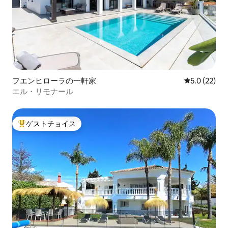
フエンヒローラの一軒家
レビュー22
5.0 (22)
エル・リモナール
ゲストチョイス
大好評のゲストチョイスです。