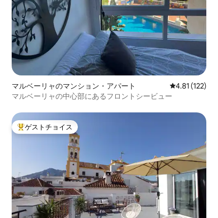
マルベーリャのマンション・アパート
レビュー122
4.81 (122)
マルベーリャの中心部にあるフロントシービュー
ゲストチョイス
大好評のゲストチョイスです。