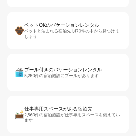
ペットOKのバ⁠ケ⁠ー⁠シ⁠ョ⁠ンレ⁠ン⁠タ⁠ル
ペットと泊まれる宿泊先1,470件の中から見つけま
しょう
プール付きのバ⁠ケ⁠ー⁠シ⁠ョ⁠ンレ⁠ン⁠タ⁠ル
5,250件の宿泊施設にプールがあります
仕事専用ス⁠ペ⁠ー⁠スがあ⁠る宿⁠泊⁠先
2,560件の宿泊施設が仕事専用スペースを備えてい
ます