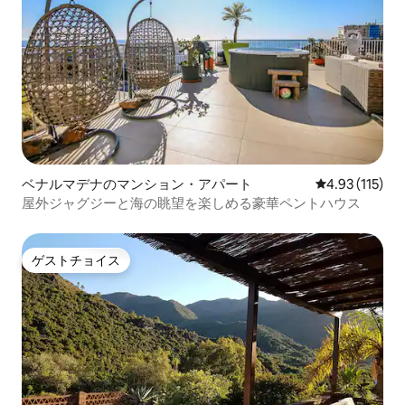
Wi-Fi は高速です。空調は Airzone で、ア
パートの各エリアで理想的な温度をコン
トロールすることができます。デザイナ
ーズキッチンには高級家電が揃ってお
り、どんな料理も作ることができます。
オーブン、電子レンジ、冷蔵庫、冷凍
庫、食器洗い機、IHコンロ、洗濯機/乾燥
機、トースター、ネスプレッソ コーヒー
メーカー、やかん、ミキサー、ジューサ
ーなどが備わっています。ビーチ、グル
メ、地中海のライフスタイルを楽しみた
ベナルマデナのマンション・アパート
レビュー115
4.93 (115)
い家族連れ、カップル、旅行者に最適で
屋外ジャグジーと海の眺望を楽しめる豪華ペントハウス
す。国際的で多様性に富み、インクルー
シブな雰囲気で知られる、トレモリノス
で最も人気のあるエリアの 1 つにある絶
ゲストチョイス
好のロケーション。パーティーは禁止さ
ゲストチョイス
れています。コミュニティの規則を尊重
しないグループは受け入れられません。
ビーチタオル、ビーチチェア/ハンモッ
ク、ビーチパラソルは無料です。リクエ
ストに応じてベビーベッドとベビーチェ
アを無料でご利用いただけます。7泊以上
のご滞在の場合、週に1回の無料清掃。