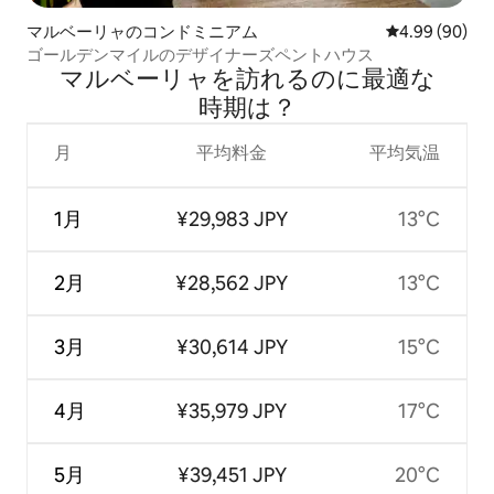
マルベーリャのコンドミニアム
レビュー90件
4.99 (90)
ゴールデンマイルのデザイナーズペントハウス
マルベーリャを訪⁠れ⁠るの⁠に最⁠適⁠な
時⁠期⁠は⁠？
月
平均料金
平均気温
1月
¥29,983 JPY
13°C
2月
¥28,562 JPY
13°C
3月
¥30,614 JPY
15°C
4月
¥35,979 JPY
17°C
5月
¥39,451 JPY
20°C