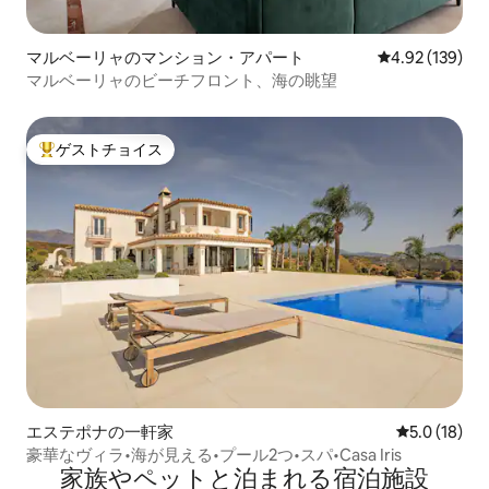
マルベーリャのマンション・アパート
レビュー139件
4.92 (139)
マルベーリャのビーチフロント、海の眺望
ゲストチョイス
大好評のゲストチョイスです。
エステポナの一軒家
レビュー18
5.0 (18)
豪華なヴィラ•海が見える•プール2つ•スパ•Casa Iris
家族やペットと泊まれる宿泊施設