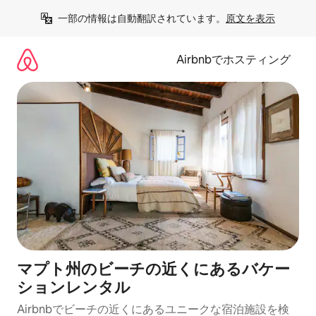
コ
一部の情報は自動翻訳されています。
原文を表示
ン
テ
ン
Airbnbでホスティング
ツ
に
ス
キ
ッ
プ
マプト州のビーチの近くにあるバケー
ションレンタル
Airbnbでビーチの近くにあるユニークな宿泊施設を検