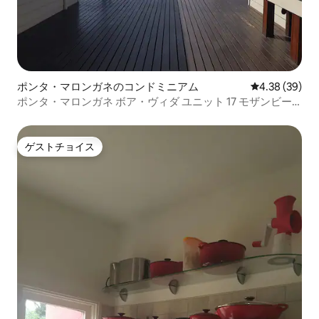
ポンタ・マロンガネのコンドミニアム
レビュー39件
4.38 (39)
ポンタ・マロンガネ ボア・ヴィダ ユニット 17 モザンビー
ク
ゲストチョイス
ゲストチョイス