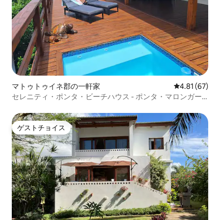
マトゥトゥイネ郡の一軒家
レビュー67件
4.81 (67)
セレニティ・ポンタ・ビーチハウス - ポンタ・マロンガー
ネ
ゲストチョイス
ゲストチョイス