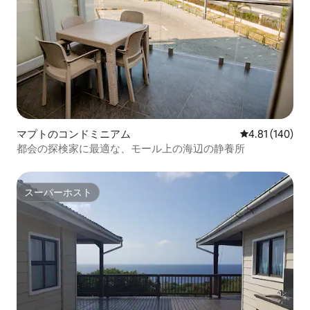
マプトのコンドミニアム
レビュー140件
4.81 (140)
都会の探検家に最適な、モール上の海辺の静養所
スーパーホスト
スーパーホスト