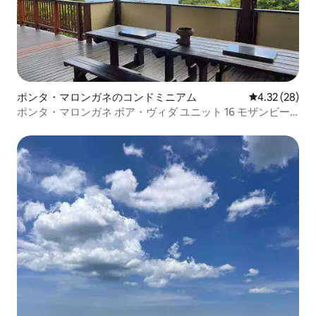
ポンタ・マロンガネのコンドミニアム
レビュー28件
4.32 (28)
ポンタ・マロンガネ ボア・ヴィダ ユニット 16 モザンビー
ク