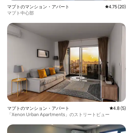
マプトのマンション・アパート
レビュー20件
4.75 (20)
マプト中心部
マプトのマンション・アパート
レビュー5
4.8 (5)
「Xenon Urban Apartments」のストリートビュー