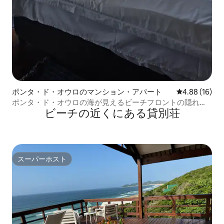
ポンタ・ド・オウロのマンション・アパート
レビュー16件
4.88 (16)
ポンタ・ド・オウロの海が見えるビーチフロントの隠れ家
ビーチの近くにある貸別荘
（2名様用）
スーパーホスト
スーパーホスト