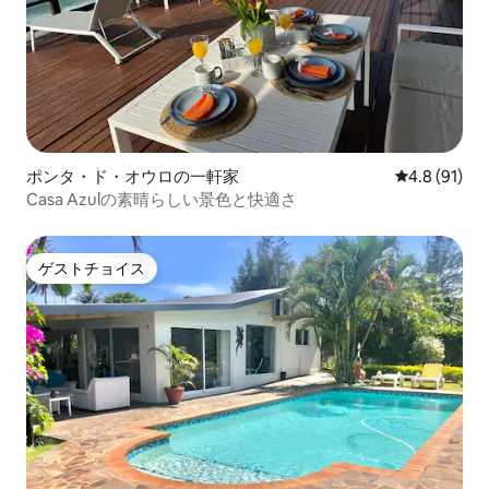
ポンタ・ド・オウロの一軒家
レビュー91
4.8 (91)
Casa Azulの素晴らしい景色と快適さ
ゲストチョイス
ゲストチョイス