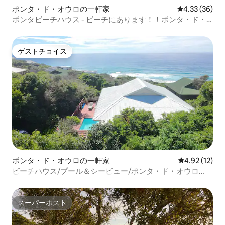
ポンタ・ド・オウロの一軒家
レビュー36件
4.33 (36)
ポンタビーチハウス - ビーチにあります！！ポンタ・ド・
オウロ
ゲストチョイス
ゲストチョイス
ポンタ・ド・オウロの一軒家
レビュー12件
4.92 (12)
ビーチハウス/プール＆シービュー/ポンタ・ド・オウロ
（Starlink）
スーパーホスト
スーパーホスト