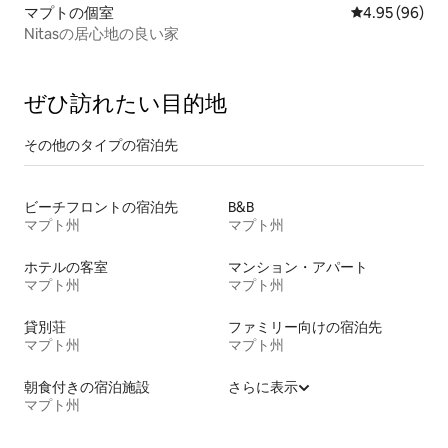
マプトの個室
レビュー96件
4.95 (96)
Nitasの居心地の良い家
ぜひ訪⁠れ⁠た⁠い目⁠的⁠地
その他のタ⁠イ⁠プ⁠の宿⁠泊⁠先
ビーチフロントの宿泊先
B&B
マプト州
マプト州
ホテルの客室
マンション・アパート
マプト州
マプト州
貸別荘
ファミリー向けの宿泊先
マプト州
マプト州
朝食付きの宿泊施設
さらに表示
マプト州