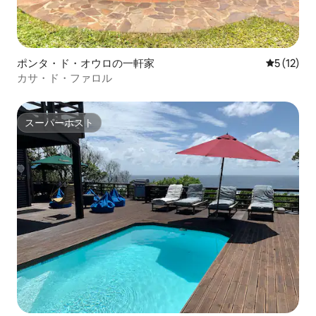
ポンタ・ド・オウロの一軒家
レビュー1
5 (12)
カサ・ド・ファロル
スーパーホスト
スーパーホスト