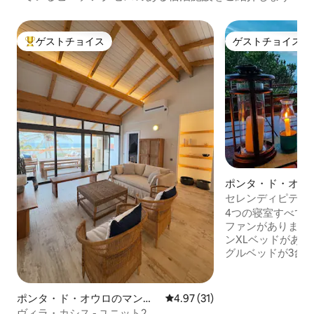
ゲストチョイス
ゲストチョイス
大好評のゲストチョイスです。
ゲストチョイス
ポンタ・ド・オウ
セレンディピティ
ス
4つの寝室すべて
ファンがあります
ンXLベッドがあり
グルベッドが3台
ーンXLベッドと
アウトベッドがあ
のSTARLINK WI-
ポンタ・ド・オウロのマンシ
レビュー31件、5つ星中4.97
4.97 (31)
と、製氷機と洗濯
ョン・アパート
ヴィラ・カシス - ユニット2