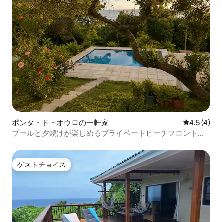
ポンタ・ド・オウロの一軒家
レビュー4
4.5 (4)
プールと夕焼けが楽しめるプライベートビーチフロントの
隠れ家
ゲストチョイス
ゲストチョイス