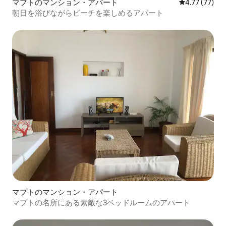
マプトのマンション・アパート
レビュー77件
4.77 (77)
朝日を浴びながらビーチを楽しめるアパート
マプトのマンション・アパート
マプトの名所にある素敵な3ベッドルームのアパート