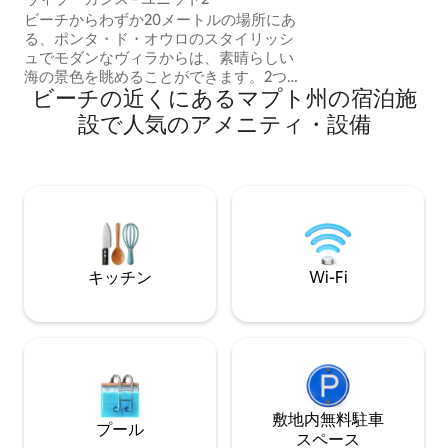
たキッチン。 メ
ビーチからわずか20メートルの場所にあ
庫があります。 
る、ポンタ・ド・オウロのスタイリッシ
ングチェア、ハン
ュでモダンなヴィラからは、素晴らしい
ラアイエリア。 2
海の景色を眺めることができます。2つの
ィ、毎日の清掃サ
ビーチの近くにあるマプト州の宿泊施
エンスイートベッドルームを備え、快適
MozBevokレ
さとプライバシーを求める家族連れやカ
設で人気のアメニティ・設備
すぐ。 180度の
ップルに最適です。ポンタの中心部にあ
りながら、賑やかさからは離れていま
す。StarlinkのWi-Fiは、リモートワークや
エンターテイメントのストリーミングに
最適です。この静かな宿泊先で家族みん
なでリラックスしましょう。 ヴィラは、2
つの同じアパートが並んでいます。ユニ
ット1（
キッチン
Wi-Fi
www.airbnb.com/h/villacassisunit1）も
ご覧いただけます。
敷地内無料駐⁠車
プール
ス⁠ペ⁠ー⁠ス