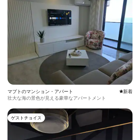
マプトのマンション・アパート
新しい宿
新着
壮大な海の景色が見える豪華なアパートメント
ゲストチョイス
ゲストチョイス