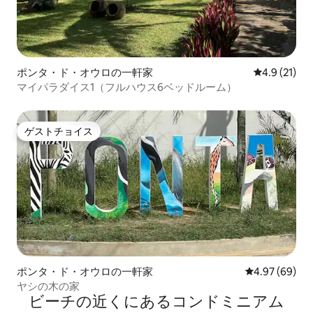
ポンタ・ド・オウロの一軒家
レビュー21
4.9 (21)
マイパラダイス1（フルハウス6ベッドルーム）
ゲストチョイス
ゲストチョイス
ポンタ・ド・オウロの一軒家
レビュー69件
4.97 (69)
ヤシの木の家
ビーチの近くにあるコンドミニアム