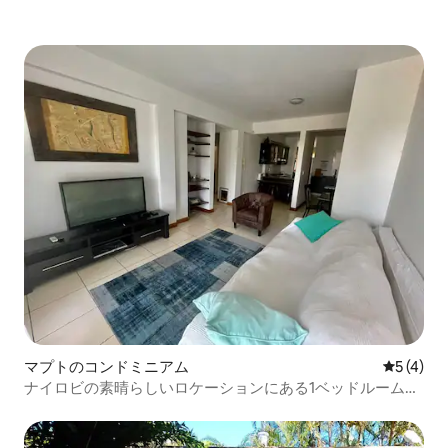
マプトのコンドミニアム
レビュー
5 (4)
ナイロビの素晴らしいロケーションにある1ベッドルームア
パート