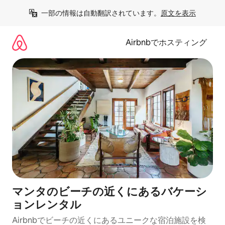
コ
一部の情報は自動翻訳されています。
原文を表示
ン
テ
ン
Airbnbでホスティング
ツ
に
ス
キ
ッ
プ
マンタのビーチの近くにあるバケーシ
ョンレンタル
Airbnbでビーチの近くにあるユニークな宿泊施設を検