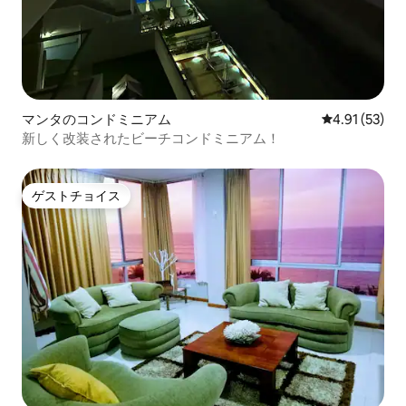
マンタのコンドミニアム
レビュー53件
4.91 (53)
新しく改装されたビーチコンドミニアム！
ゲストチョイス
ゲストチョイス