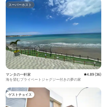
スーパーホスト
スーパーホスト
マンタの一軒家
レビュー36件
4.89 (36)
海を望むプライベートジャグジー付きの夢の家
ゲストチョイス
ゲストチョイス