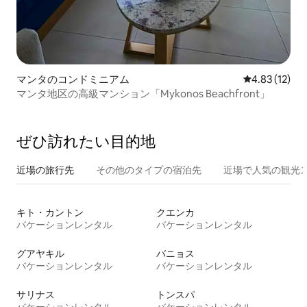
マンタのコンドミニアム
レビュー12件
4.83 (12)
マンタ地区の高級マンション「Mykonos Beachfront」
ぜひ訪⁠れ⁠た⁠い目⁠的⁠地
近場の旅行先
その他のタ⁠イ⁠プ⁠の宿⁠泊⁠先
近場で人気の観光
キト・カントン
クエンカ
バケーションレンタル
バケーションレンタル
グアヤキル
バニョス
バケーションレンタル
バケーションレンタル
サリナス
トンスパ