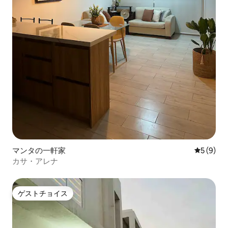
マンタの一軒家
レビュー
5 (9)
カサ・アレナ
ゲストチョイス
ゲストチョイス