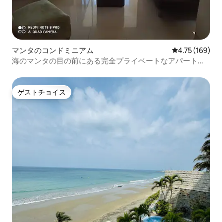
マンタのコンドミニアム
レビュー169件
4.75 (169)
海のマンタの目の前にある完全プライベートなアパートメ
ント
ゲストチョイス
ゲストチョイス