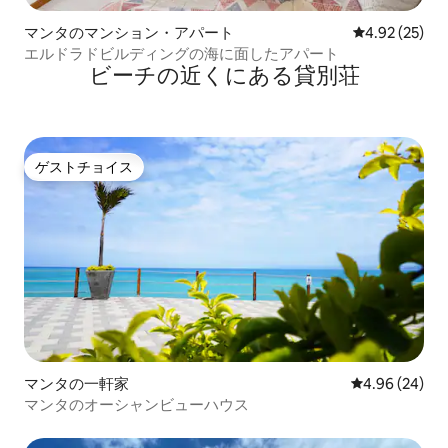
マンタのマンション・アパート
レビュー25件
4.92 (25)
エルドラドビルディングの海に面したアパート
ビーチの近くにある貸別荘
ゲストチョイス
ゲストチョイス
マンタの一軒家
レビュー24件
4.96 (24)
マンタのオーシャンビューハウス