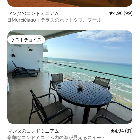
マンタのコンドミニアム
レビュー99件
4.96 (99)
El Murciélago：テラスのホットタブ、プール
ゲストチョイス
ゲストチョイス
マンタのコンドミニアム
レビュー31件
4.94 (31)
豪華なコンドミニアム内の海が見えるスイート