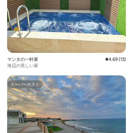
マンタの一軒家
レビュー13件
4.69 (13)
海辺の美しい家
スーパーホスト
スーパーホスト