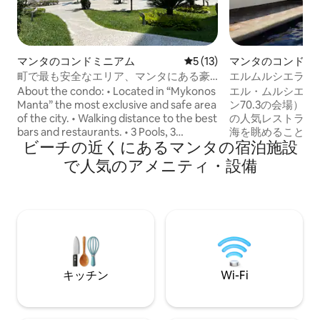
マンタのコンドミニアム
レビュー13件、5つ星中5つ
5 (13)
マンタのコンドミ
町で最も安全なエリア、マンタにある豪
エルムルシエラゴ
華なスイート。
モダン
About the condo: • Located in “Mykonos
エル・ムルシエラ
Manta” the most exclusive and safe area
ン70.3の会場）、Mal
of the city. • Walking distance to the best
の人気レストラン
bars and restaurants. • 3 Pools, 3
海を眺めることが
ビーチの近くにあるマンタの宿泊施設
Jacuzzis, Gym, Private beach. • Security
トです。 休暇/リ
24/7 • Electric generator in case of
モニターが提供さ
で人気のアメニティ・設備
blackouts. • Private Parking. About the
ら離れた静かな場所
apartment: • Designed for couples. •
のセキュリティと
Washing and Drying machine included. •
ターネット。 設
Netflix and Alexa included. • 2 full
ジャグジーが含ま
bathrooms. • Queen bed. • Located in
ら日曜日まで営業
ground level.
ことがあります）
用の発電機があり、
Fiを稼働し続けま
キッチン
Wi-Fi
ーター、水道、イ
ます。