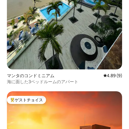
マンタのコンドミニアム
レビュー9件
4.89 (9)
海に面した3ベッドルームのアパート
ゲストチョイス
大好評のゲストチョイスです。