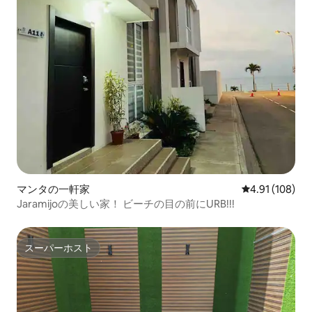
マンタの一軒家
レビュー108件
4.91 (108)
Jaramijoの美しい家！ ビーチの目の前にURB!!!
スーパーホスト
スーパーホスト