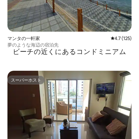
マンタの一軒家
レビュー125
4.7 (125)
夢のような海辺の宿泊先
ビーチの近くにあるコンドミニアム
スーパーホスト
スーパーホスト