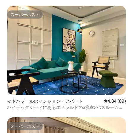
スーパーホスト
スーパーホスト
マドハプールのマンション・アパート
レビュー89件
4.84 (89)
ハイテックシティにあるエメラルドの3寝室3バスルーム、
地下鉄の駅まで2分
スーパーホスト
スーパーホスト