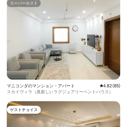
スーパーホスト
スーパーホスト
マニコンダのマンション・アパート
レビュー85件
4.82 (85)
スカイヴィラ（真新しいラグジュアリーペントハウス）
ゲストチョイス
ゲストチョイス