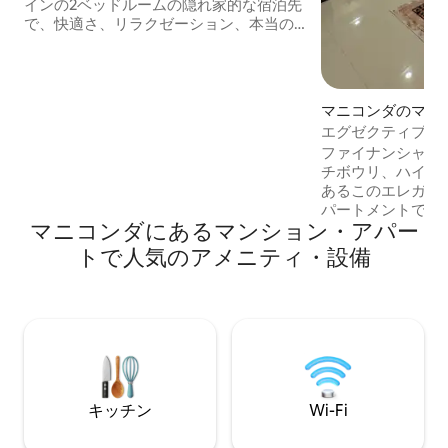
インの2ベッドルームの隠れ家的な宿泊先
で、快適さ、リラクゼーション、本当の
意味での我が家のような雰囲気を求める
ゲストに、穏やかでスタイリッシュな滞
在を提供します。 ナナクラムグダのプッ
パルグダに位置するこのプレミアムレジ
マニコンダのマン
デンスは、ファイナンシャル・ディスト
ート
エグゼクティブ2BH
リクトからわずか10分で、次の場所への
クセス
ファイナンシャル
アクセスが非常に良好です。 ガチボウ
チボウリ、ハイテ
リ、ファイナンシャル・ディストリク
あるこのエレガン
ト、コンダプール、ナルシンギ、マダプ
パートメントで、
ール、マニコンダ。ラジーヴ・ガンディ
マニコンダにあるマンション・アパー
しを体験してくだ
ー国際空港まで30分。病院やワークスペ
族、出張、ビザ訪問
ースにも近い。
トで人気のアメニティ・設備
領事館、AIG病院
単にアクセスでき
塞、チャーミナー
ヴに近いこの宿泊施
スマートテレビ、
テリア、設備の整
リラックスした洗
プレミアムな雰囲気が
キッチン
Wi-Fi
Stayでの滞在を