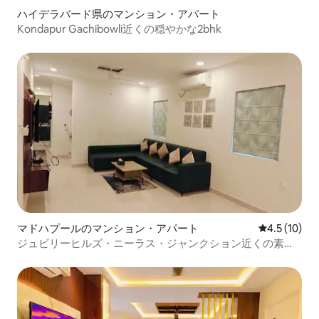
ハイデラバード県のマンション・アパート
Kondapur Gachibowli近くの穏やかな2bhk
マドハプールのマンション・アパート
レビュー10
4.5 (10)
ジュビリーヒルズ・ニーラス・ジャンクション近くの素敵
な2.5 BHK