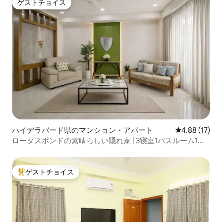
ゲストチョイス
ゲストチョイス
ハイデラバード県のマンション・アパート
レビュー17件
4.88 (17)
ロータスポンドの素晴らしい隠れ家 | 3寝室1バスルーム1キ
ッチン、バンジャヒルズ
ゲストチョイス
大好評のゲストチョイスです。