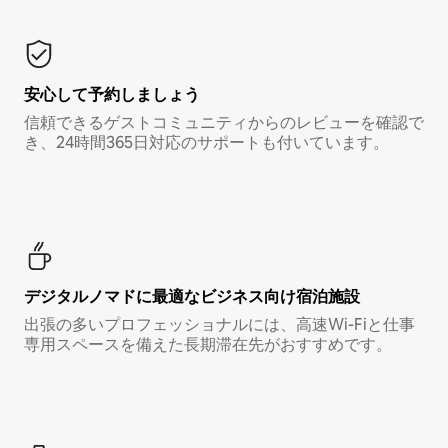
安心して予約しましょう
信頼できるゲストコミュニティからのレビューを確認で
き、24時間365日対応のサポートも付いています。
デジタルノマド⁠に最⁠適⁠なビ⁠ジ⁠ネ⁠ス⁠向⁠け宿⁠泊⁠施⁠設
出張の多いプロフェッショナルには、高速Wi-Fiと仕事
専用スペースを備えた長期滞在先がおすすめです。