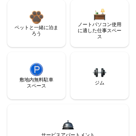
ノートパソコン使用
ペットと一緒に泊ま
に適した仕事スペー
ろう
ス
敷地内無料駐⁠車
ジム
ス⁠ペ⁠ー⁠ス
サービスアパートメント