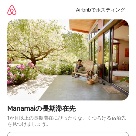
コ
ン
Airbnbでホスティング
テ
ン
ツ
に
ス
キ
ッ
プ
Manamaiの長期滞在先
1か月以上の長期滞在にぴったりな、くつろげる宿泊先
を見つけましょう。