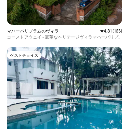
マハーバリプラムのヴィラ
レビュー165件
4.81 (165)
コーストアウェイ - 豪華なヘリテージヴィラマハーバリプ
ラム
ゲストチョイス
ゲストチョイス