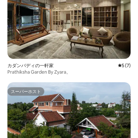
カダンバディの一軒家
レビュー
5 (7)
Prathiksha Garden By Zyara。
スーパーホスト
スーパーホスト