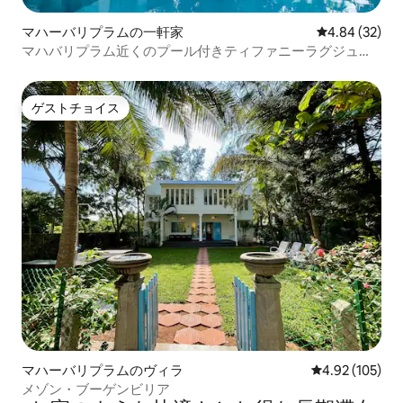
マハーバリプラムの一軒家
レビュー32件
4.84 (32)
マハバリプラム近くのプール付きティファニーラグジュア
リースイート
ゲストチョイス
ゲストチョイス
マハーバリプラムのヴィラ
レビュー105件
4.92 (105)
メゾン・ブーゲンビリア