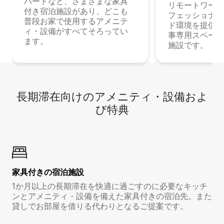
パートなど、さまざまな家具
リモートワーク
付き宿泊施設があり、どこも
フェッショナル
普段お家で使用するアメニテ
ド環境を提供する
ィ・設備がすべてそろってい
事専用スペース
ます。
施設です。
長期滞在向け⁠のア⁠メ⁠ニ⁠テ⁠ィ⁠・設⁠備⁠およ
び特⁠典
家具付き⁠の宿⁠泊⁠施⁠設
1か月以上の長期滞在を快適に過ごすのに必要なキッチ
ンとアメニティ・設備を備えた家具付きの宿泊先。また
貸しでお部屋を借りる代わりとなるご提案です。