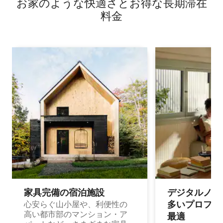
お家のような快⁠適⁠さ⁠とお⁠得⁠な長⁠期⁠滞⁠在
料⁠金
家具完備の宿⁠泊⁠施⁠設
デジタルノマド
多⁠いプ⁠ロ⁠フ⁠ェ⁠
心安らぐ山小屋や、利便性の
高い都市部のマンション・ア
最⁠適