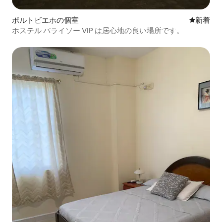
ポルトビエホの個室
新しい宿
新着
ホステル パライソー VIP は居心地の良い場所です。