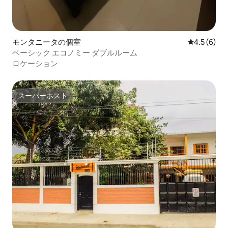
モンタニータの個室
レビュー6
4.5 (6)
ベーシック エコノミー ダブルルーム
ロケーション
スーパーホスト
スーパーホスト