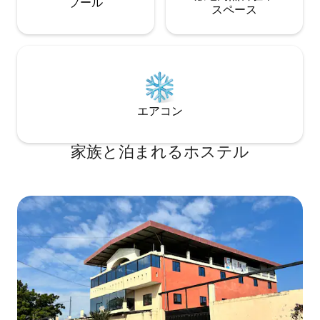
プール
ス⁠ペ⁠ー⁠ス
エアコン
家族と泊まれるホステル