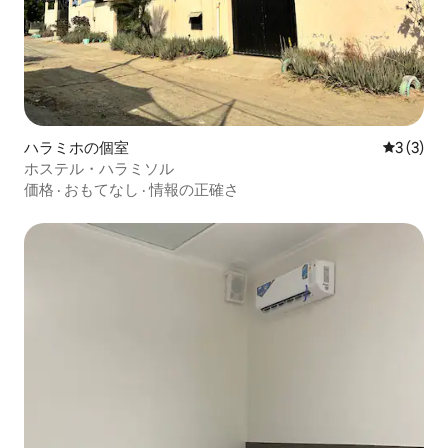
ハラミホの個室
レビュー
3 (3)
ホステル・ハラミソル
価格
·
おもてなし
·
情報の正確さ