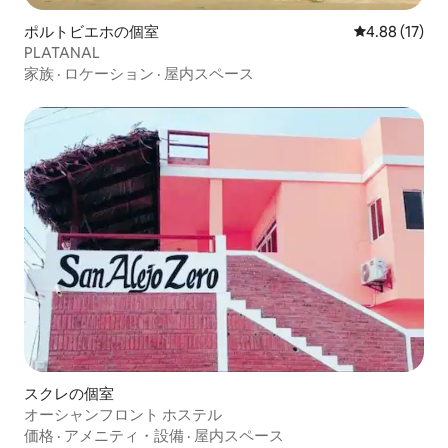
ポルトビエホの個室
レビュー17件
4.88 (17)
PLATANAL
家族
·
ロケーション
·
屋内スペース
スクレの個室
オーシャンフロント ホステル
価格
·
アメニティ・設備
·
屋内スペース