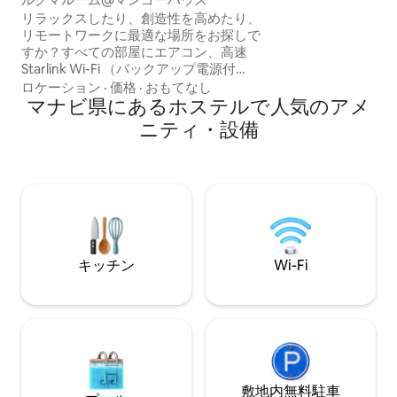
リラックスしたり、創造性を高めたり、
リモートワークに最適な場所をお探しで
すか？すべての部屋にエアコン、高速
Starlink Wi-Fi （バックアップ電源付
き）、毎日の清掃、専用の温水バスルー
ロケーション
·
価格
·
おもてなし
ム、フルキッチン、室内デスク、快適な
マナビ県にあるホステルで人気のアメ
ベッド、専用のワークスペースをお楽し
ニティ・設備
みください。MHはまた、エリアを探索す
るのに役立つツアーの手配も提供してい
ます。くつろぐためにここにいる場合で
も、生産性を維持するためにここにいる
場合でも、MHは必要なものすべてを備え
た清潔で快適な空間と、気配りの行き届
いたスタッフが滞在を楽にします。
キッチン
Wi-Fi
敷地内無料駐⁠車