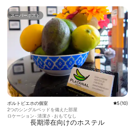
スーパーホスト
スーパーホスト
ポルトビエホの個室
レビュー1
5 (10)
2つのシングルベッドを備えた部屋
ロケーション
·
清潔さ
·
おもてなし
長期滞在向けのホステル