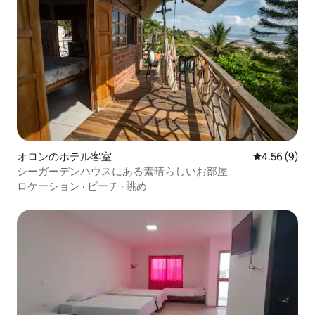
オロンのホテル客室
レビュー9件
4.56 (9)
シーガーデンハウスにある素晴らしいお部屋
ロケーション
·
ビーチ
·
眺め