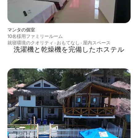
マンタの個室
10名様用ファミリールーム
就寝環境のクオリティ
·
おもてなし
·
屋内スペース
洗濯機と乾燥機を完備したホステル