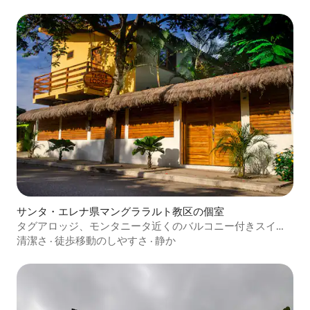
サンタ・エレナ県マングララルト教区の個室
タグアロッジ、モンタニータ近くのバルコニー付きスイー
ト
清潔さ
·
徒歩移動のしやすさ
·
静か