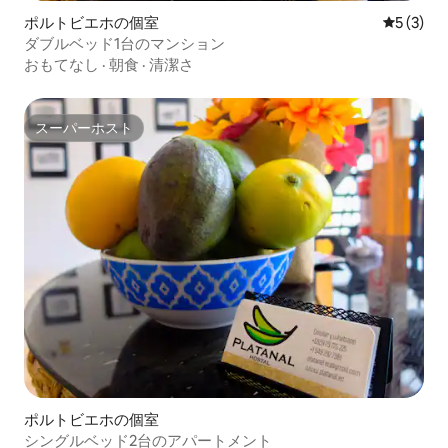
ポルトビエホの個室
レビュー
5 (3)
ダブルベッド1台のマンション
おもてなし
·
朝食
·
清潔さ
スーパーホスト
スーパーホスト
ポルトビエホの個室
シングルベッド2台のアパートメント