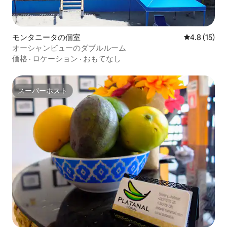
モンタニータの個室
レビュー15
4.8 (15)
オーシャンビューのダブルルーム
価格
·
ロケーション
·
おもてなし
スーパーホスト
スーパーホスト