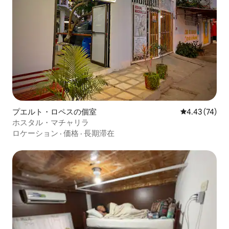
プエルト・ロペスの個室
レビュー74件
4.43 (74)
ホスタル・マチャリラ
ロケーション
·
価格
·
長期滞在