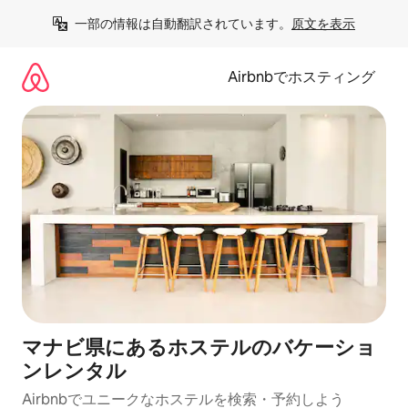
コ
一部の情報は自動翻訳されています。
原文を表示
ン
テ
ン
Airbnbでホスティング
ツ
に
ス
キ
ッ
プ
マナビ県にあるホステルのバケーショ
ンレンタル
Airbnbでユニークなホステルを検索・予約しよう