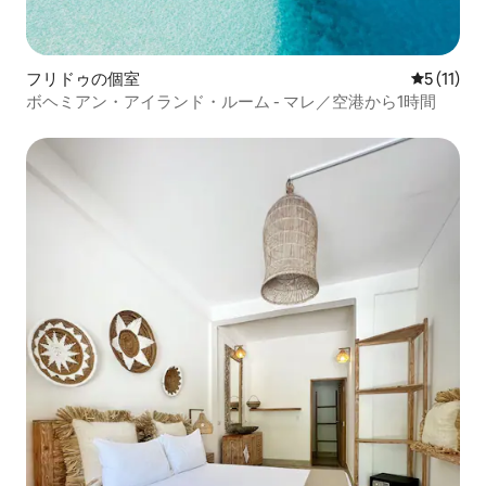
フリドゥの個室
レビュー1
5 (11)
ボヘミアン・アイランド・ルーム - マレ／空港から1時間