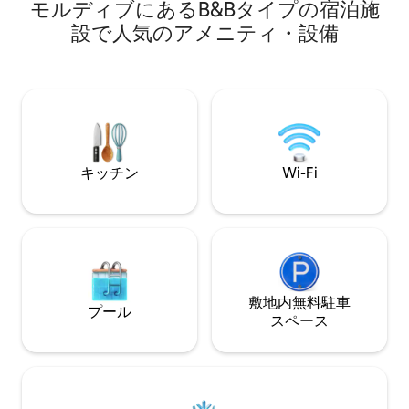
モルディブにあるB&Bタイプの宿泊施
た入り口を備えた
ます。 客室には
設で人気のアメニティ・設備
金庫、ミニバー、
料Wi - Fi付き
まざまな種類のア
とができます。- 
ダイビング 夜釣り
ーケリング家 の中で シュノーケリングサ
ンドバンクピクニ
キューキャンドル
キッチン
Wi-Fi
ィンウォッチリゾ
敷地内無料駐⁠車
プール
ス⁠ペ⁠ー⁠ス