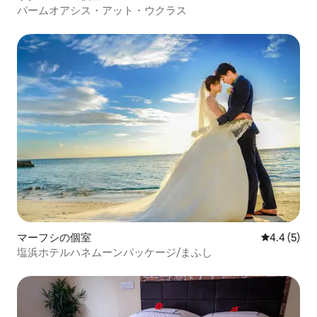
パームオアシス・アット・ウクラス
マーフシの個室
レビュー5
4.4 (5)
塩浜ホテルハネムーンパッケージ/まふし