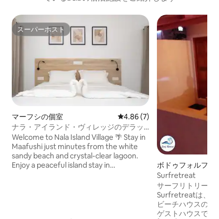
スーパーホスト
スーパーホスト
マーフシの個室
レビュー7件、5つ星中4.86
4.86 (7)
ナラ・アイランド・ヴィレッジのデラッ
クスファミリールーム
Welcome to Nala Island Village 🌴 Stay in
Maafushi just minutes from the white
sandy beach and crystal-clear lagoon.
Enjoy a peaceful island stay in
ボドゥフォルフド
comfortable rooms, complete with free
Surfretreat
WiFi, air conditioning, and daily
サーフリトリート- 
breakfast. Ideal for couples, families, and
Surfretreat
budget travelers looking for a relaxing
ビーチハウスの3
Maldives getaway 🌊✨
ゲストハウスです