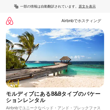
コ
一部の情報は自動翻訳されています。
原文を表示
ン
テ
ン
Airbnbでホスティング
ツ
に
ス
キ
ッ
プ
モルディブにあるB&Bタイプのバケー
ションレンタル
Airbnbでユニークなベッド・アンド・ブレックファス