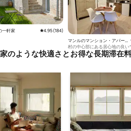
4.83つ星の平均評価
の一軒家
レビュー184件、5つ星中4.95つ星の平均評価
4.95 (184)
マンルのマンション・アパー
ト
村の中心部にある居心地の良い
家のような快⁠適⁠さ⁠とお⁠得⁠な長⁠期⁠滞⁠在料
ム