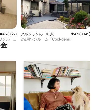
レビュー27件、5つ星中4.78つ星の平均評価
4.78 (27)
クルジャンの一軒家
レビュー145件、5つ星
4.98 (145)
ワンルー
2名用ワンルーム「Cool-gens」
⁠金