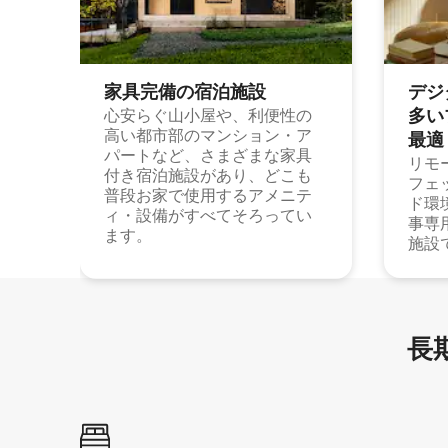
家具完備の宿⁠泊⁠施⁠設
デジ
多⁠いプ
心安らぐ山小屋や、利便性の
高い都市部のマンション・ア
最⁠適
パートなど、さまざまな家具
リモ
付き宿泊施設があり、どこも
フェ
普段お家で使用するアメニテ
ド環
ィ・設備がすべてそろってい
事専
ます。
施設
長期