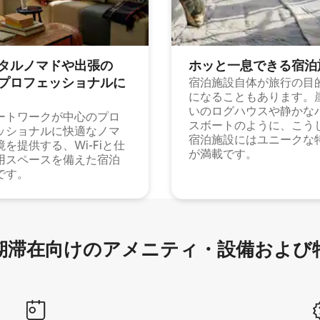
タルノマドや出⁠張⁠の
ホッと一⁠息⁠で⁠き⁠る宿⁠泊
⁠ロ⁠フ⁠ェ⁠ッ⁠シ⁠ョ⁠ナ⁠ル⁠に
宿泊施設自体が旅行の目
になることもあります。
いのログハウスや静かな
ートワークが中心のプロ
スボートのように、こう
ッショナルに快適なノマ
宿泊施設にはユニークな
境を提供する、Wi-Fiと仕
が満載です。
用スペースを備えた宿泊
です。
滞在向け⁠のア⁠メ⁠ニ⁠テ⁠ィ⁠・設⁠備⁠および