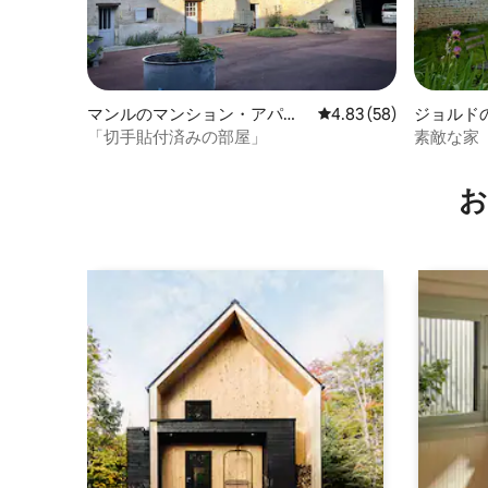
マンルのマンション・アパー
レビュー58件、5つ星中
4.83 (58)
ジョルド
ト
「切手貼付済みの部屋」
素敵な家
お