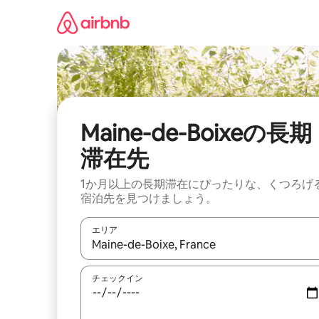
コ
ン
テ
ン
ツ
に
ス
キ
ッ
Maine-de-Boixeの長期
プ
滞在先
1か月以上の長期滞在にぴったりな、くつろげ
宿泊先を見つけましょう。
エリア
検索結果が表示されたら、上下の矢印キーを使っ
チェックイン