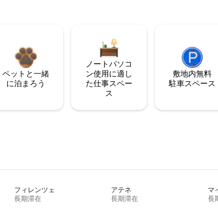
ノートパソコ
ペットと一緒
ン使用に適し
敷地内無料
に泊まろう
た仕事スペー
駐⁠車ス⁠ペ⁠ー⁠ス
ス
フィレンツェ
アテネ
マ
長期滞在
長期滞在
長