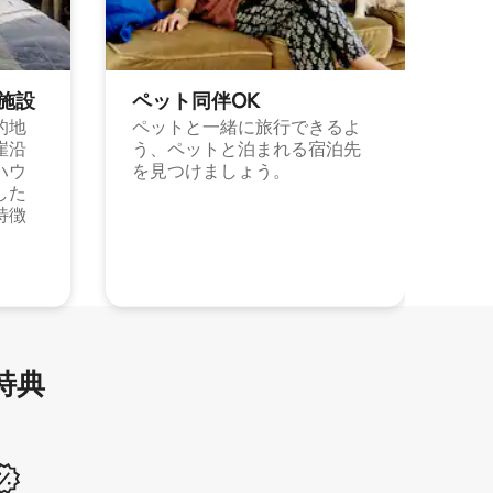
施⁠設
ペット同⁠伴OK
的地
ペットと一緒に旅行できるよ
崖沿
う、ペットと泊まれる宿泊先
ハウ
を見つけましょう。
した
特徴
特⁠典