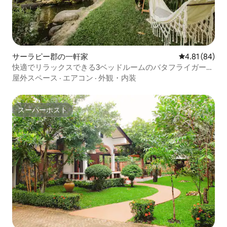
サーラピー郡の一軒家
レビュー84件
4.81 (84)
快適でリラックスできる3ベッドルームのバタフライガーデ
ン
屋外スペース
·
エアコン
·
外観・内装
スーパーホスト
スーパーホスト