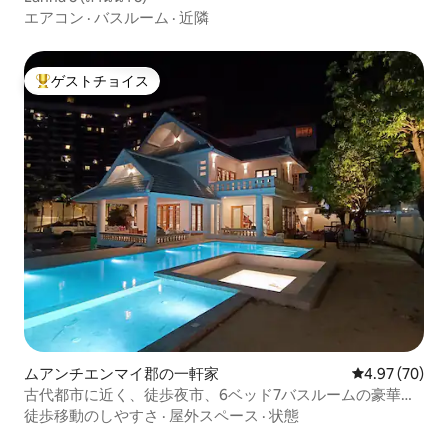
エアコン
·
バスルーム
·
近隣
ゲストチョイス
大好評のゲストチョイスです。
ムアンチエンマイ郡の一軒家
レビュー70件
4.97 (70)
古代都市に近く、徒歩夜市、6ベッド7バスルームの豪華プ
ールガーデンヴィラ
徒歩移動のしやすさ
·
屋外スペース
·
状態