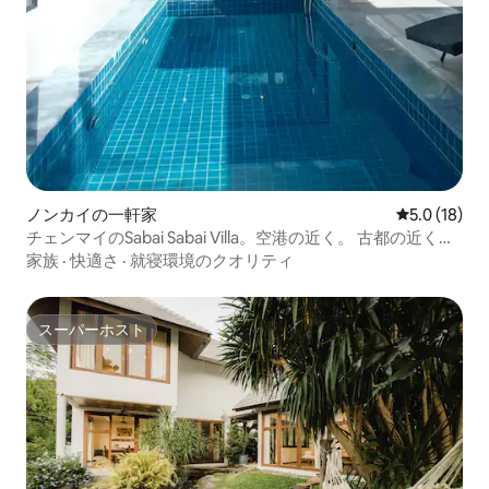
ノンカイの一軒家
レビュー18
5.0 (18)
チェンマイのSabai Sabai Villa。空港の近く。 古都の近く。
近くに人気のレストランとカフェ。イタリアンスタイル。
家族
·
快適さ
·
就寝環境のクオリティ
寝室4室、バスルーム4室。
スーパーホスト
スーパーホスト