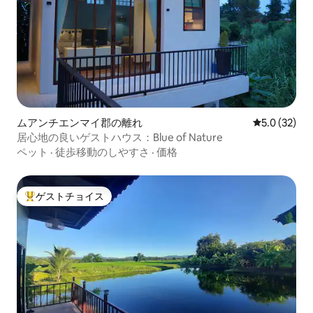
ムアンチエンマイ郡の離れ
レビュー32
5.0 (32)
居心地の良いゲストハウス：Blue of Nature
ペット
·
徒歩移動のしやすさ
·
価格
ゲストチョイス
大好評のゲストチョイスです。