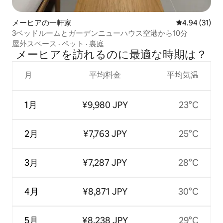
メーヒアの一軒家
レビュー31件
4.94 (31)
3ベッドルームとガーデンニューハウス空港から10分
屋外スペース
·
ペット
·
裏庭
メーヒアを訪⁠れ⁠るの⁠に最⁠適⁠な時⁠期⁠は⁠？
月
平均料金
平均気温
1月
¥9,980 JPY
23°C
2月
¥7,763 JPY
25°C
3月
¥7,287 JPY
28°C
4月
¥8,871 JPY
30°C
5月
¥8,238 JPY
29°C