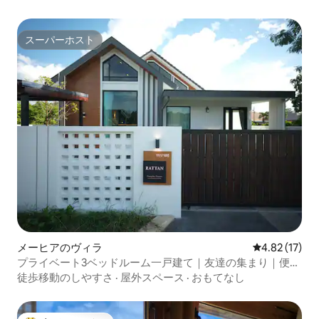
スーパーホスト
スーパーホスト
メーヒアのヴィラ
レビュー17件
4.82 (17)
プライベート3ベッドルーム一戸建て｜友達の集まり｜便利
な立地+豪華な内装+快適なマットレス+広々としたリビン
徒歩移動のしやすさ
·
屋外スペース
·
おもてなし
グ｜静かなコミュニティ