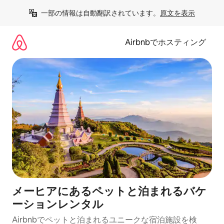
コ
一部の情報は自動翻訳されています。
原文を表示
ン
テ
ン
Airbnbでホスティング
ツ
に
ス
キ
ッ
プ
メーヒアにあるペットと泊まれるバケ
ーションレンタル
Airbnbでペットと泊まれるユニークな宿泊施設を検