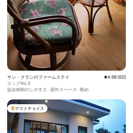
サン・クランのファームステイ
レビュー60件
4.98 (60)
エッグNo.3
徒歩移動のしやすさ
·
屋外スペース
·
眺め
ゲストチョイス
大好評のゲストチョイスです。