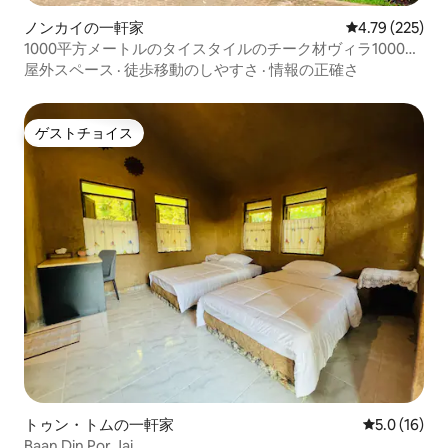
ノンカイの一軒家
レビュー225件
4.79 (225)
1000平方メートルのタイスタイルのチーク材ヴィラ1000平
米泰式柚木別墅
屋外スペース
·
徒歩移動のしやすさ
·
情報の正確さ
ゲストチョイス
ゲストチョイス
トゥン・トムの一軒家
レビュー16
5.0 (16)
Baan Din Por Jai