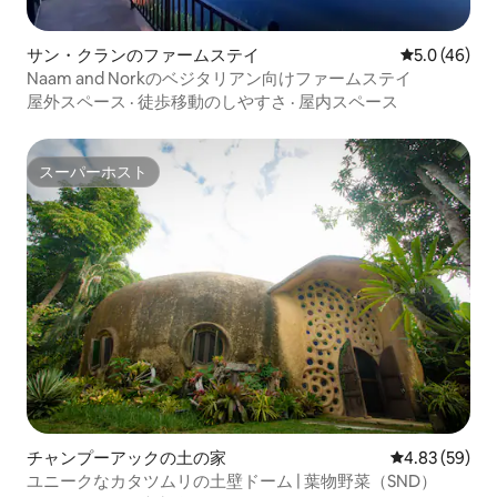
サン・クランのファームステイ
レビュー46
5.0 (46)
Naam and Norkのベジタリアン向けファームステイ
屋外スペース
·
徒歩移動のしやすさ
·
屋内スペース
スーパーホスト
スーパーホスト
チャンプーアックの土の家
レビュー59件
4.83 (59)
ユニークなカタツムリの土壁ドーム | 葉物野菜（SND）