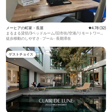
メーヒアの町家・長屋
レビュー32件
4.78 (32)
まるまる貸切/3ベッドルーム/旧市街/空港/リモートワーク
に最適
徒歩移動のしやすさ
·
プール
·
長期滞在
ゲストチョイス
ゲストチョイス