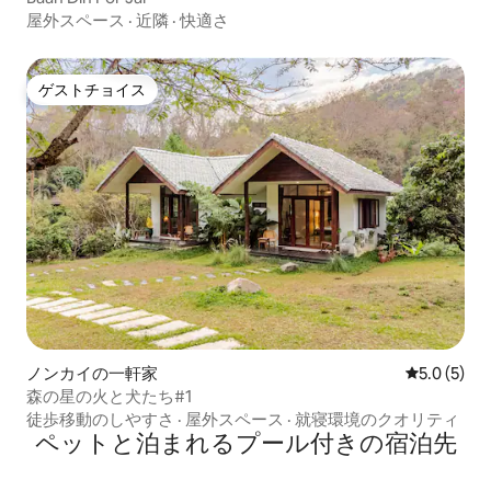
屋外スペース
·
近隣
·
快適さ
ゲストチョイス
ゲストチョイス
ノンカイの一軒家
レビュー5
5.0 (5)
森の星の火と犬たち#1
徒歩移動のしやすさ
·
屋外スペース
·
就寝環境のクオリティ
ペットと泊まれるプール付きの宿泊先