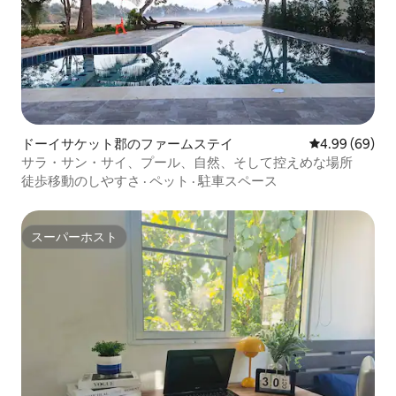
ドーイサケット郡のファームステイ
レビュー69件
4.99 (69)
サラ・サン・サイ、プール、自然、そして控えめな場所
徒歩移動のしやすさ
·
ペット
·
駐車スペース
スーパーホスト
スーパーホスト