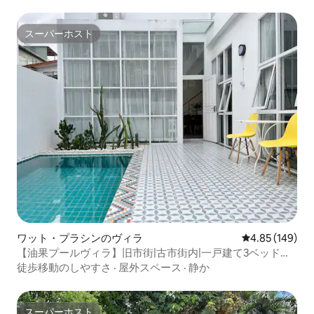
スーパーホスト
スーパーホスト
ワット・プラシンのヴィラ
レビュー149件
4.85 (149)
【油果プールヴィラ】旧市街|古市街内|一戸建て3ベッドル
ーム|専用プール|塔佩門近く|塔佩門
徒歩移動のしやすさ
·
屋外スペース
·
静か
スーパーホスト