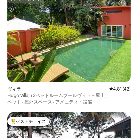
スーパーホスト
ヴィラ
レビュー42件
4.81 (42)
Hugo Villa（3ベッドルームプールヴィラ＋屋上）
ペット
·
屋外スペース
·
アメニティ・設備
ゲストチョイス
大好評のゲストチョイスです。