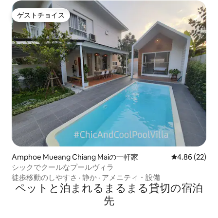
ゲストチョイス
ゲストチョイス
Amphoe Mueang Chiang Maiの一軒家
レビュー22件
4.86 (22)
シックでクールなプールヴィラ
徒歩移動のしやすさ
·
静か
·
アメニティ・設備
ペットと泊まれるまるまる貸切の宿泊
先