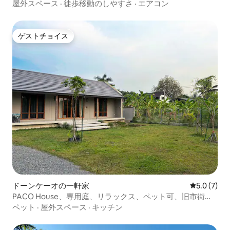
屋外スペース
·
徒歩移動のしやすさ
·
エアコン
ゲストチョイス
ゲストチョイス
ドーンケーオの一軒家
レビュー7
5.0 (7)
PACO House、専用庭、リラックス、ペット可、旧市街ま
で5分
ペット
·
屋外スペース
·
キッチン