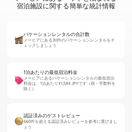
宿⁠泊⁠施⁠設⁠に関⁠す⁠る簡⁠単⁠な統⁠計⁠情⁠報
バケーションレ⁠ン⁠タ⁠ル⁠の合⁠計⁠数
メーヒアにある30件のバケーションレンタルをチ
ェックしましょう
1泊あたりの最⁠低⁠宿⁠泊⁠料⁠金
メーヒアにあるバケーションレンタルの最低宿泊
料金は、1泊あたり¥1,584 JPYです（税・手数料を
除く）
認証済みのゲ⁠ス⁠ト⁠レ⁠ビ⁠ュ⁠ー
660件を超える認証済みレビューを参考に選びまし
ょう