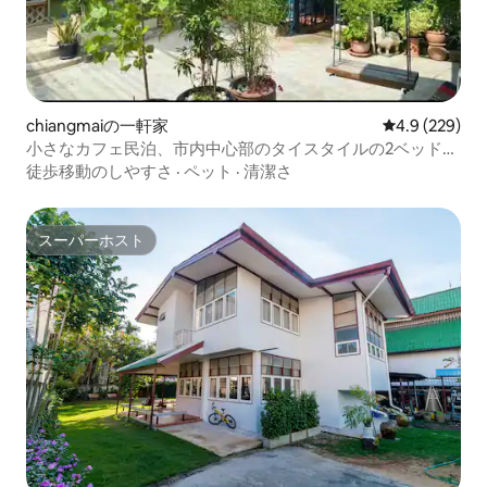
chiangmaiの一軒家
レビュー229
4.9 (229)
小さなカフェ民泊、市内中心部のタイスタイルの2ベッドル
ーム民泊、超高いコストパフォーマンス
徒歩移動のしやすさ
·
ペット
·
清潔さ
スーパーホスト
スーパーホスト