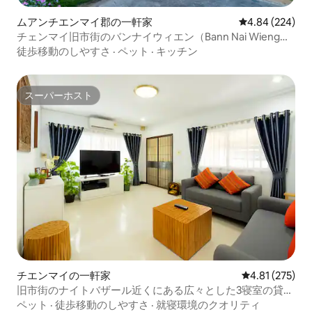
ムアンチエンマイ郡の一軒家
レビュー224件
4.84 (224)
チェンマイ旧市街のバンナイウィエン（Bann Nai Wieng）
から空港への送迎
徒歩移動のしやすさ
·
ペット
·
キッチン
スーパーホスト
スーパーホスト
チエンマイの一軒家
レビュー275件
4.81 (275)
旧市街のナイトバザール近くにある広々とした3寝室の貸切
住宅
ペット
·
徒歩移動のしやすさ
·
就寝環境のクオリティ