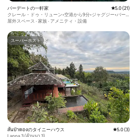
パーデートの一軒家
レビュー21
5.0 (21)
クレール・ドゥ・リューン•空港から9分•ジャグジー•バー
ベキュー•キングサイズベッド4台
屋外スペース
·
家族
·
アメニティ・設備
スーパーホスト
スーパーホスト
สันป่าตองのタイニーハウス
レビュー3
5.0 (3)
Lanna 3 (ล้านนา 3)