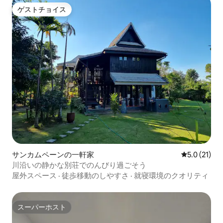
ゲストチョイス
ゲストチョイス
サンカムペーンの一軒家
レビュー21
5.0 (21)
川沿いの静かな別荘でのんびり過ごそう
屋外スペース
·
徒歩移動のしやすさ
·
就寝環境のクオリティ
スーパーホスト
スーパーホスト