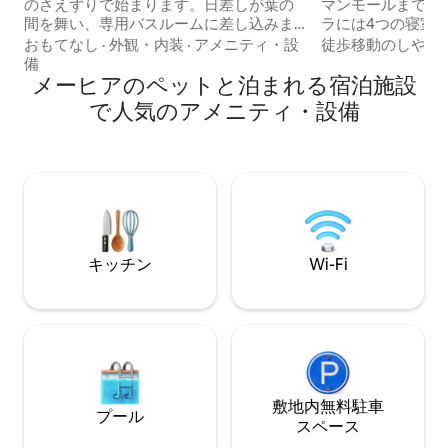
のさえずりで始まります。日差しが葉の
マンモールまで徒歩
間を舞い、専用バスルームに差し込みま
ラには4つの寝室
す。 プールの水面に穏やかな波紋が広が
ります。 広々と
おもてなし
·
外観・内装
·
アメニティ・設
徒歩移動のしやす
り、ジャグジーがあなたの重荷を溶かし
ります。 チェン
備
てくれます。 すべての木材、すべての自
メーヒアのペットと泊まれる宿泊施設
ずか10分です。 部屋の広さは16 ～ 20平方
然な質感、すべての静かな隅は、ひとつ
メートルです。 
で人気のアメニティ・設備
の目的のために選ばれました。それは、
されており（エア
人生がいかに平穏なものであるかを思い
屋にはシャワーを
出させることです。私たちは、贅沢と
もあります。 徒
は、呼吸するのに十分なスペース、自分
ー、地元のタクシー、
の考えを聞くための静寂、そしてただそ
で町の周辺に簡単
こにいるための十分な時間を持つことだ
と信じています。
キッチン
Wi-Fi
敷地内無料駐⁠車
プール
ス⁠ペ⁠ー⁠ス