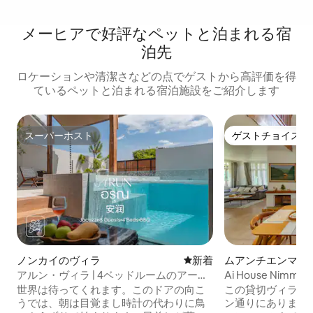
メーヒアで好評なペットと泊まれる宿
泊先
ロケーションや清潔さなどの点でゲストから高評価を得
ているペットと泊まれる宿泊施設をご紹介します
スーパーホスト
ゲストチョイス
スーパーホスト
ゲストチョイス
ノンカイのヴィラ
新しい宿泊先
新着
ムアンチエンマイ
ラ
アルン・ヴィラ | 4ベッドルームのアート
Ai House Nimman 
＆クラフト・ジャグジー・プールヴィラ
世界は待ってくれます。このドアの向こ
この貸切ヴィラは
うでは、朝は目覚まし時計の代わりに鳥
ン通りにあります。 マヤモールとワ