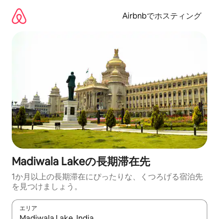
コ
ン
Airbnbでホスティング
テ
ン
ツ
に
ス
キ
ッ
プ
Madiwala Lakeの長期滞在先
1か月以上の長期滞在にぴったりな、くつろげる宿泊先
を見つけましょう。
エリア
検索結果が表示されたら、上下の矢印キーを使って移動するか、