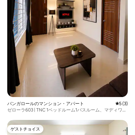
バンガロールのマンション・アパート
レビュー
5 (3)
ゼローラ603 | TNC 1ベッドルーム1バスルーム、マディワラ
湖、BTMレイアウト
ゲストチョイス
ゲストチョイス