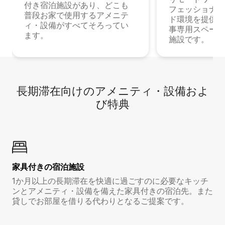
付き宿泊施設があり、どこも
フェッショナル
普段お家で使用するアメニテ
ド環境を提供する
ィ・設備がすべてそろってい
事専用スペース
ます。
施設です。
長期滞在向け⁠のア⁠メ⁠ニ⁠テ⁠ィ⁠・設⁠備⁠およ
び特⁠典
家具付き⁠の宿⁠泊⁠施⁠設
1か月以上の長期滞在を快適に過ごすのに必要なキッチ
ンとアメニティ・設備を備えた家具付きの宿泊先。また
貸しでお部屋を借りる代わりとなるご提案です。