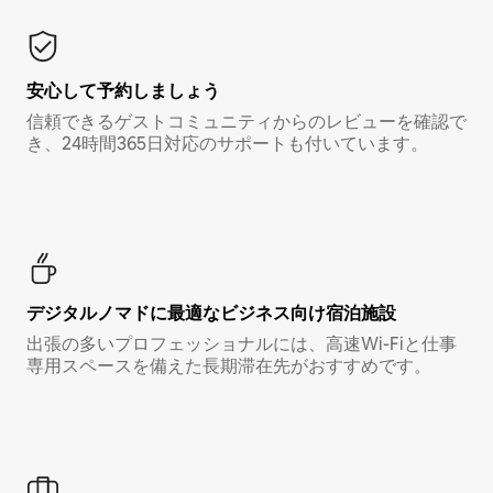
安心して予約しましょう
信頼できるゲストコミュニティからのレビューを確認で
き、24時間365日対応のサポートも付いています。
デジタルノマド⁠に最⁠適⁠なビ⁠ジ⁠ネ⁠ス⁠向⁠け宿⁠泊⁠施⁠設
出張の多いプロフェッショナルには、高速Wi-Fiと仕事
専用スペースを備えた長期滞在先がおすすめです。