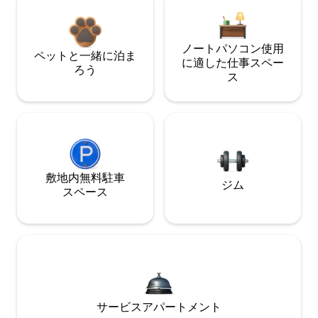
ノートパソコン使用
ペットと一緒に泊ま
に適した仕事スペー
ろう
ス
敷地内無料駐⁠車
ジム
ス⁠ペ⁠ー⁠ス
サービスアパートメント