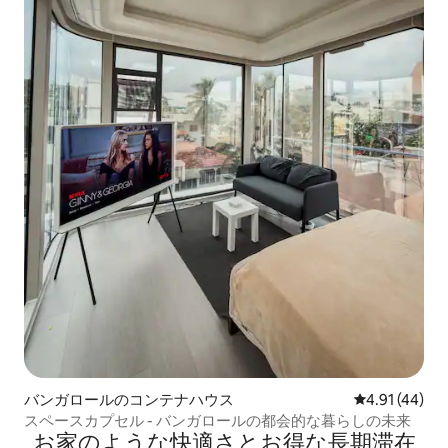
バンガロールのコンテナハウス
レビュー44件
4.91 (44)
スペースカプセル - バンガロールの都会的な暮らしの未来
お家のような快⁠適⁠さ⁠とお⁠得⁠な長⁠期⁠滞⁠在