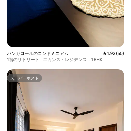
バンガロールのコンドミニアム
レビュー50件
4.92 (50)
1階のリトリート - エカンス・レジデンス：1 BHK
スーパーホスト
スーパーホスト