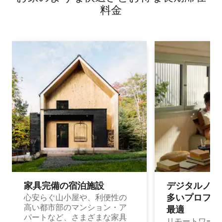
料⁠金
家具完備の宿⁠泊⁠施⁠設
デジタルノマド
多⁠いプ⁠ロ⁠フ⁠ェ⁠
心安らぐ山小屋や、利便性の
高い都市部のマンション・ア
最⁠適
パートなど、さまざまな家具
リモートワーク