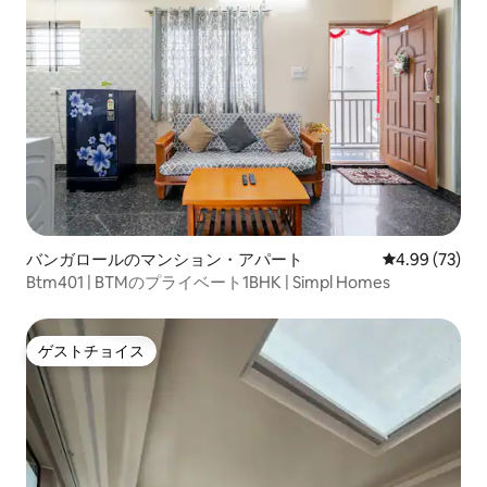
バンガロールのマンション・アパート
レビュー73件
4.99 (73)
Btm401 | BTMのプライベート1BHK | Simpl Homes
ゲストチョイス
ゲストチョイス