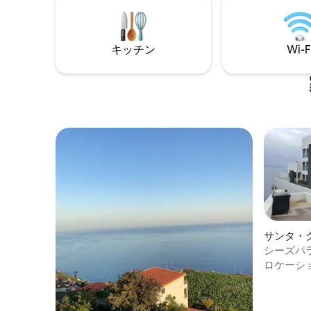
あります。 この建物内にある8つのユニッ
ァに✅直
トのうちの1つです。すべてのユニットは
いハイキングが
同じです
部で冒険
キッチン
Wi-F
サンタ・
シーズパ
ロケーシ