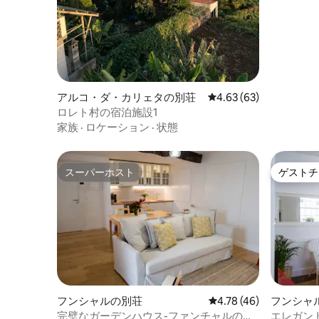
アルコ・ダ・カリェタの別荘
レビュー63件、5つ星中
4.63 (63)
ロレト村の宿泊施設1
家族
·
ロケーション
·
状態
スーパーホスト
ゲストチ
スーパーホスト
ゲストチ
フンシャルの別荘
レビュー46件、5つ星中
4.78 (46)
フンシャ
完璧なガーデンハウス-ファンチャルの中
エレガン