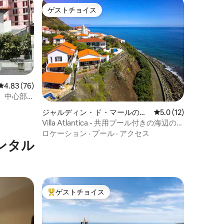
ゲストチョイス
ゲストチョイス
レビュー76件、5つ星中4.83つ星の平均評価
4.83 (76)
、中心部
ジャルディン・ド・マールの別
レビュー12件、5つ
5.0 (12)
荘
Villa Atlantica - 共用プール付きの海辺のヴ
ィラ
ロケーション
·
プール
·
アクセス
ンタル
ゲストチョイス
大好評のゲストチョイスです。