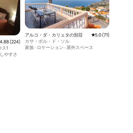
アルコ・ダ・カリェタの別荘
レビュー71件、5つ
5.0 (71)
カサ・ポル・ド・ソル
ビュー224件、5つ星中4.88つ星の平均評価
4.88 (224)
家族
·
ロケーション
·
屋外スペース
ウス1
しやすさ