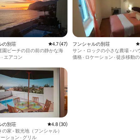
中5.0つ星の平均評価
ルの別荘
レビュー47件、5つ星中4.7つ星の平均評価
4.7 (47)
フンシャルの別荘
レ
庭園ビーチの目の前の静かな海
サン・ロックの小さな農場 - ハ
格
·
エアコン
価格
·
ロケーション
·
徒歩移動の
中5.0つ星の平均評価
ルの別荘
レビュー30件、5つ星中4.8つ星の平均評価
4.8 (30)
の家 - 観光地（フンシャル）
ケーション
·
グリル