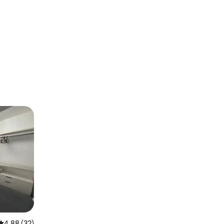
レビュー32件、5つ星中4.88つ星の平均評価
4.88 (32)