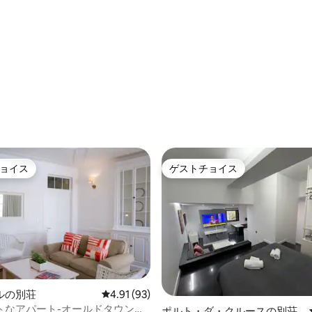
4.63つ星の平均評価
ョイス
ゲストチョイス
ョイス
ゲストチョイス
4.78つ星の平均評価
ルの別荘
レビュー93件、5つ星中4.91つ星の平均評価
4.91 (93)
トなアパート-オールドタウン・
ポルト・ダ・クルースの別荘