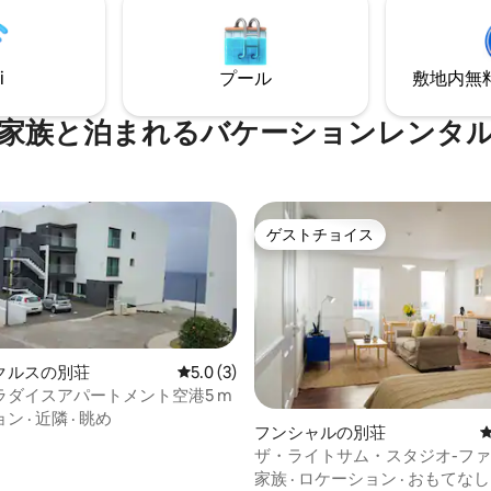
接アクセスできるので、景色の良
と、やや低いテラスでプールと
できます マデイラ島南西
しています。
と静寂を発見しましょう！
i
プール
敷地内無料駐
家族と泊まれるバケーションレンタ
ゲストチョイス
ゲストチョイス
クルスの別荘
レビュー3件、5つ星中5.0つ星の平均評価
5.0 (3)
ラダイスアパートメント空港5 m
ョン
·
近隣
·
眺め
フンシャルの別荘
ザ・ライトサム・スタジオ-フ
の中心にある旧市街
家族
·
ロケーション
·
おもてなし