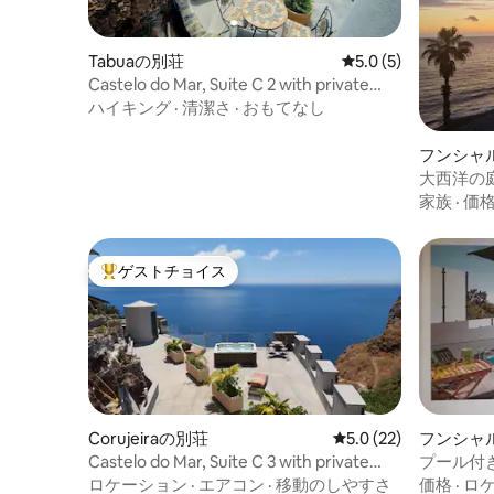
Tabuaの別荘
レビュー5件、5つ星
5.0 (5)
Castelo do Mar, Suite C 2 with private
jacuzzi
ハイキング
·
清潔さ
·
おもてなし
フンシャ
大西洋の
家族
·
価
ゲストチョイス
大好評のゲストチョイスです。
Corujeiraの別荘
レビュー22件、5つ星
5.0 (22)
フンシャ
Castelo do Mar, Suite C 3 with private
プール付き
Jacuzzi
ロケーション
·
エアコン
·
移動のしやすさ
価格
·
ロ