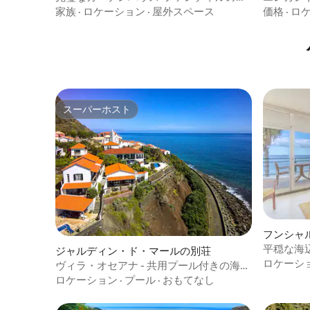
心部にある旧市街
バイ・オ
家族
·
ロケーション
·
屋外スペース
価格
·
ロ
スーパーホスト
スーパーホスト
フンシャ
平穏な海辺
ジャルディン・ド・マールの別荘
ーデンズ・
ロケーシ
ヴィラ・オセアナ - 共用プール付きの海辺
のヴィラ
ロケーション
·
プール
·
おもてなし