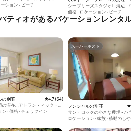
ブ・フンシャル
ケーション
·
ビーチ
シーブリーズスタジオI –海辺、
価格
·
ロケーション
·
ビーチ
パティオがあるバケーションレンタ
スーパーホスト
スーパーホスト
ルの別荘
レビュー64件、5つ星中4.7つ星の平均評価
4.7 (64)
の滞在...アトランティック・ガ
フンシャルの別荘
レ
ビーチ410
ョン
·
価格
·
チェックイン
サン・ロックの小さな農場 - ハ
ロケーション
·
家族
·
移動のしや