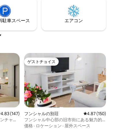
庭を共有
⁠車ス⁠ペ⁠ー⁠ス
エアコン
ル
ゲストチョイス
ゲストチョイス
レビュー147件、5つ星中4.83つ星の平均評価
4.83 (147)
フンシャルの別荘
レビュー150件、5つ星
4.87 (150)
ァンチャル
フンシャル中心部の旧市街にある魅力的
なアパート
価格
·
ロケーション
·
屋外スペース