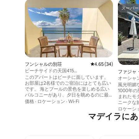
スーパー
スーパー
フンシャルの別荘
レビュー34件、5つ星中
4.65 (34)
ビーチサイドの天国415
ファジャ
atlanticgardensbeach.com
このアパートはビーチに面しています。
の別荘
オーシャ
お部屋は2名様でのご宿泊にはとても広い
付きの豪
風光明媚
です。 海とプールの景色を楽しめる広い
1000
バルコニーがあり、夕日を眺めるのに最
まれたモ
適です。 このアパートには水道水にフィ
価格
·
ロケーション
·
Wi-Fi
ニークな旅
ルターがあります レストランやカフェに
穏やかな
ロケーシ
とても近いです。ビーチサイドウォーク
マデイラにあ
オーシャ
を楽しめる長い遊歩道。天然の岩のプー
な✅高速イ
ル、ショッピングエリアのフォーラム、
きるジャ
クリスティアーノ・ロナウドお気に入り
✅広い庭
のレストラン「O Barqueiro」の中心部に
しい景観