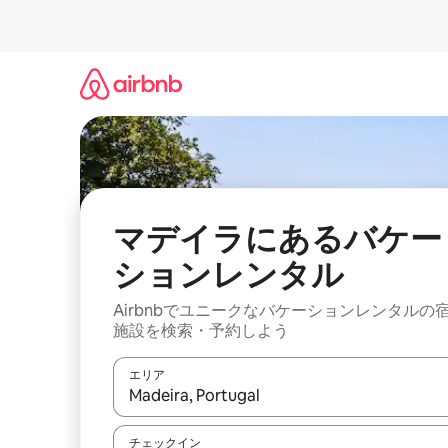
コ
ン
テ
ン
ツ
に
ス
キ
ッ
プ
マデイラにあるバケー
ションレンタル
Airbnbでユニークなバケーションレンタルの
施設を検索・予約しよう
エリア
検索結果が表示されたら、上下の矢印キーを使っ
チェックイン