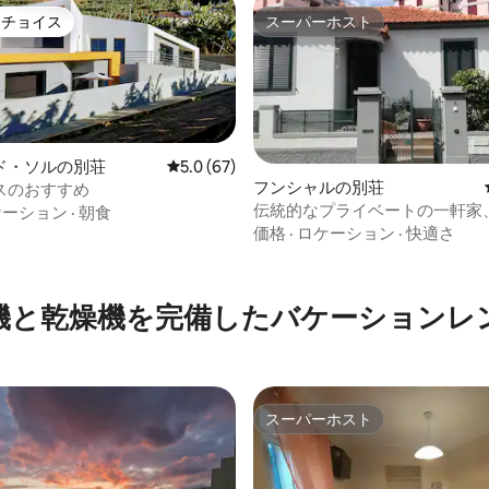
トチョイス
スーパーホスト
ゲストチョイスです。
スーパーホスト
中5.0つ星の平均評価
ド・ソルの別荘
レビュー67件、5つ星中5.0つ星の平均評価
5.0 (67)
フンシャルの別荘
スのおすすめ
伝統的なプライベートの一軒家
ケーション
·
朝食
まで10分
価格
·
ロケーション
·
快適さ
機と乾燥機を完備したバケーションレ
スーパーホスト
スーパーホスト