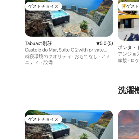
ゲストチョイス
ゲス
ゲストチョイス
大好評の
Tabuaの別荘
レビュー5件、5つ星
5.0 (5)
ポンタ・
Castelo do Mar, Suite C 2 with private
アンジョ
jacuzzi
就寝環境のクオリティ
·
おもてなし
·
アメ
家族
·
ロ
ニティ・設備
洗濯
ゲストチョイス
ゲストチョイス