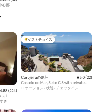
中心部
ル
ゲストチョイス
大好評のゲストチョイスです。
Corujeiraの別荘
レビュー22件、5つ
5.0 (22)
Castelo do Mar, Suite C 3 with private
Jacuzzi
ロケーション
·
状態
·
チェックイン
ビュー224件、5つ星中4.88つ星の平均評価
4.88 (224)
ウス1
すさ