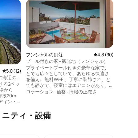
ポルト・
ゲスト
ゲスト
Sea Bre
海辺のポ
ションス
を過ごしましょう
の中心部
レストラ
ロケーシ
ト、バス
近いです
フンシャルの別荘
レビュー30件、5つ星
4.8 (30)
ル、マイ
プール付きの家 - 観光地（フンシャル）
す。 ポルト・ダ・クルスは空港に近く、
プライベートプール付きの豪華な家で、
レビュー12件、5つ星中5.0つ星の平均評価
5.0 (12)
マデイラ
とても広々としていて、あらゆる快適さ
キング、
ル付きの海辺のヴ
を備え、無料Wi-Fi、丁寧に装飾され、と
す。
位置する2ベッ
ても静かで、寝室にはエアコンがあり、
場から
家族旅行や友達のグループに最適です。
ロケーション
·
価格
·
情報の正確さ
海抜20m
寝室は3部屋あり、外にはプライベートプ
ディン・
ールとバーベキューがあり、フンシャル
パウロ・
の中心街から徒歩15分、リドの観光地に非
メニティ・設備
0度の海を
常に近く、ホテル、レストラン、ナイト
ため、壮
クラブ、ビーチ、遊歩道、バー、ショッ
を楽しむ
ピングセンター、カジノなどがたくさん
の家、ヴィ
あります。
ドラス