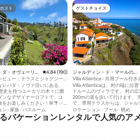
ホスト
ゲストチョイス
ホスト
ゲストチョイス
4.65つ星の平均評価
・ダ・オヴェーリャ
レビュー190件、5つ星中4.84つ星の平均評価
4.84 (190)
ジャルディン・ド・マールの別
荘
ンビュー：テラスとジャグジー
Villa Atlantica - 共用プー
華なロフト
ィラ
なレバダ・ノヴァ沿いにある、
Villa Atlanticaは、村の端に
年の歴史を持つユーカリの木々に囲
ドルームのヴィラです。 村の広
ダンなデザイナーロフトで、ユ
200mの道を歩いて行けます。 
をお楽しみください！🌺🌴 ✅
で、専用テラスからは、ジャル
隠れ家としての息をのむような
ド・マールのサーフブレイクと
ョン
·
家族
·
バスルーム
ロケーション
·
プール
·
眺め
るバケーションレンタルで人気のア
ンビュー リモートワークに最適
ド・マールまでの海岸沿いの18
ンターネット ✅ リラックスで
一望できます。 西に面している
グジー＆グリル 日光浴ができる
大な夕日と月明かりの海の景色
 緑豊かなバナナの木々と素晴ら
ことができます。 隣接する2棟
に✅囲まれた場所 レバダ・ノヴ
ラ・オセアナとカサ・ダス・ペ