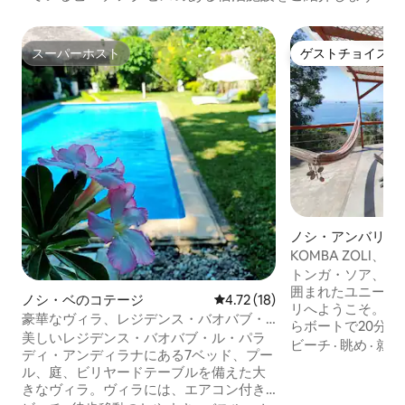
スーパーホスト
ゲストチョイス
スーパーホスト
ゲストチョイス
ノシ・アンバリオ
ィラ
KOMBA ZOLI
トンガ・ソア、ノ
囲まれたユニーク
ノシ・ベのコテージ
レビュー18件、5つ星中4.72
4.72 (18)
リへようこそ。 
豪華なヴィラ、レジデンス・バオバブ・
らボートで20分
ル・パラディ
美しいレジデンス・バオバブ・ル・パラ
し、素晴らしい景
ビーチ
·
眺め
·
就寝
ディ・アンディラナにある7ベッド、プー
で、安らぎと本物
ル、庭、ビリヤードテーブルを備えた大
在をお約束します。
きなヴィラ。ヴィラには、エアコン付き
サイズベッド）。