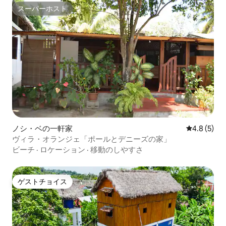
スーパーホスト
スーパーホスト
ノシ・ベの一軒家
レビュー5
4.8 (5)
ヴィラ・オランジェ「ポールとデニーズの家」
ビーチ
·
ロケーション
·
移動のしやすさ
ゲストチョイス
ゲストチョイス