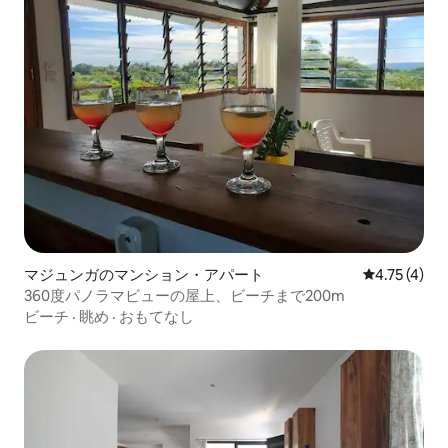
マジュンガのマンション・アパート
レビュー4件
4.75 (4)
360度パノラマビューの屋上、ビーチまで200m
ビーチ
·
眺め
·
おもてなし