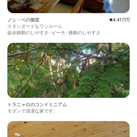
ノシ・ベの個室
レビュー17件
4.41 (17)
スタンダードなワンルーム
徒歩移動のしやすさ
·
ビーチ
·
移動のしやすさ
トラニャロのコンドミニアム
モダンで清潔な家です、