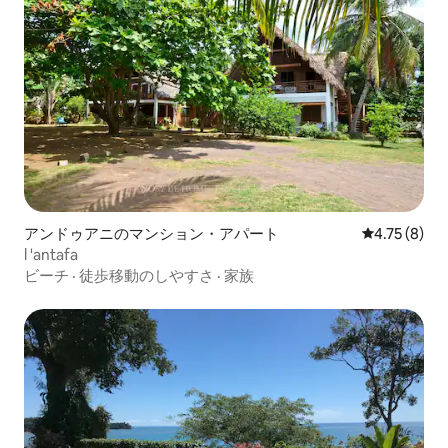
アンドゥアニのマンション・アパート
レビュー8件
4.75 (8)
l 'antafa
ビーチ
·
徒歩移動のしやすさ
·
家族