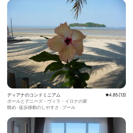
ディアナのコンドミニアム
レビュー13件
4.85 (13)
ポールとデニーズ・ヴィラ・イロナの家
眺め
·
徒歩移動のしやすさ
·
プール