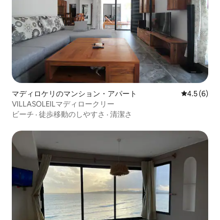
マディロケリのマンション・アパート
レビュー6
4.5 (6)
VILLASOLEILマディロークリー
ビーチ
·
徒歩移動のしやすさ
·
清潔さ