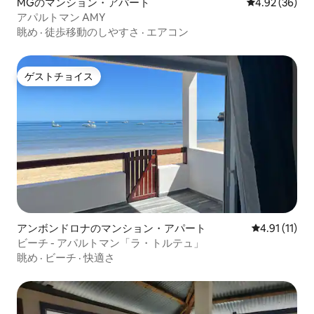
MGのマンション・アパート
レビュー36件
4.92 (36)
アパルトマン AMY
眺め
·
徒歩移動のしやすさ
·
エアコン
ゲストチョイス
ゲストチョイス
アンボンドロナのマンション・アパート
レビュー11件
4.91 (11)
ビーチ - アパルトマン「ラ・トルテュ」
眺め
·
ビーチ
·
快適さ