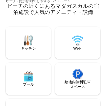
のベッドルームが1室、バスルームが3
ビーチ
·
徒歩移動のしやすさ
·
バスルーム
ンエアシャワーの温
室、広いリビング、設備の整ったキッチ
ビーチの近くにあるマダガスカルの宿
オプション（食事
ン、Wi-Fi（4GBを含む）、Canal+のテレ
ージサロン、空港
泊施設で人気のアメニティ・設備
ビ（Evasionサブスクリプション）、リネ
10歳未満のお子
ン、6/7の清掃、7/7のナイトウォッチマ
WiFi Starlink
ンがいます。レジデンスのプライベート
ビーチはすぐ後ろにあります🏡。アンデ
ィラナで停電が発生した場合、ヴィラに
は発電機（燃料5リットル付き）がありま
す
キッチン
Wi-Fi
敷地内無料駐⁠車
プール
ス⁠ペ⁠ー⁠ス