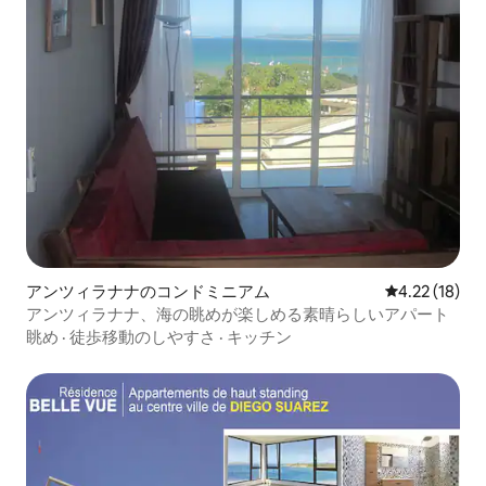
アンツィラナナのコンドミニアム
レビュー18件
4.22 (18)
アンツィラナナ、海の眺めが楽しめる素晴らしいアパート
眺め
·
徒歩移動のしやすさ
·
キッチン