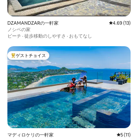
DZAMANDZARの一軒家
レビュー13件
4.69 (13)
ノシベの家
ビーチ
·
徒歩移動のしやすさ
·
おもてなし
ゲストチョイス
大好評のゲストチョイスです。
マディロケリの一軒家
レビュー1
5 (11)