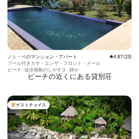
ノシ・ベのマンション・アパート
レビュー23件
4.87 (23)
プール付きカサ・エンザ・フロント・メール
ビーチ
·
徒歩移動のしやすさ
·
静か
ビーチの近くにある貸別荘
ゲストチョイス
大好評のゲストチョイスです。