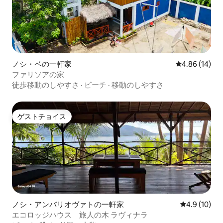
ノシ・ベの一軒家
レビュー14件
4.86 (14)
ファリソアの家
徒歩移動のしやすさ
·
ビーチ
·
移動のしやすさ
ゲストチョイス
ゲストチョイス
ノシ・アンバリオヴァトの一軒家
レビュー10
4.9 (10)
エコロッジハウス 旅人の木 ラヴィナラ