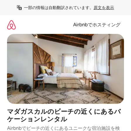
コ
一部の情報は自動翻訳されています。
原文を表示
ン
テ
ン
Airbnbでホスティング
ツ
に
ス
キ
ッ
プ
マダガスカルのビーチの近くにあるバ
ケーションレンタル
Airbnbでビーチの近くにあるユニークな宿泊施設を検