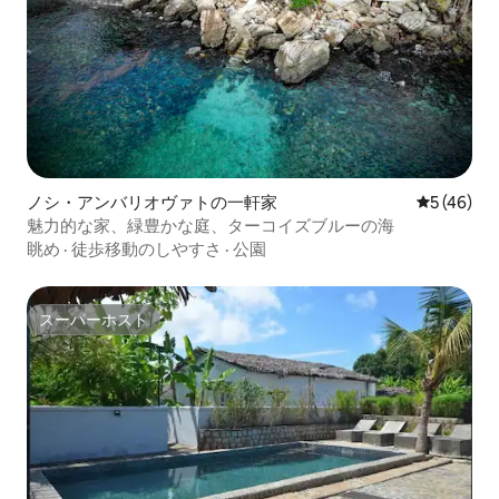
ノシ・アンバリオヴァトの一軒家
レビュー4
5 (46)
魅力的な家、緑豊かな庭、ターコイズブルーの海
眺め
·
徒歩移動のしやすさ
·
公園
スーパーホスト
スーパーホスト