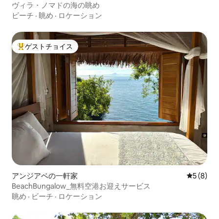
ヴィラ・ノマドの海の眺め
ビーチ
·
眺め
·
ロケーション
ゲストチョイス
大好評のゲストチョイスです。
アンジアベの一軒家
レビュー
5 (8)
BeachBungalow_無料空港お迎えサービス
眺め
·
ビーチ
·
ロケーション