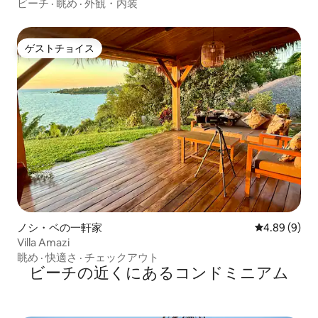
ビーチ
·
眺め
·
外観・内装
ゲストチョイス
ゲストチョイス
ノシ・ベの一軒家
レビュー9件
4.89 (9)
Villa Amazi
眺め
·
快適さ
·
チェックアウト
ビーチの近くにあるコンドミニアム