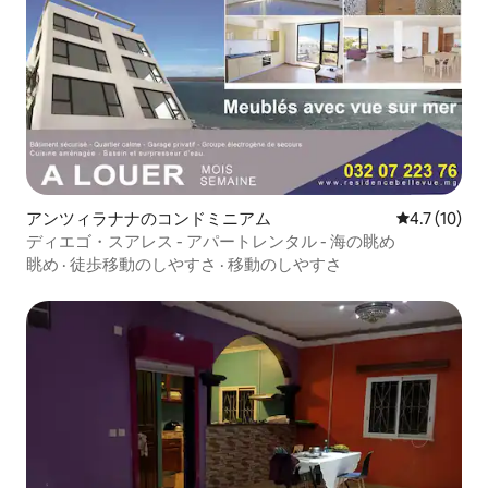
アンツィラナナのコンドミニアム
レビュー10
4.7 (10)
ディエゴ・スアレス - アパートレンタル - 海の眺め
眺め
·
徒歩移動のしやすさ
·
移動のしやすさ