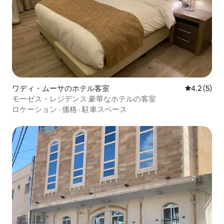
ワディ・ムーサのホテル客室
レビュー5
4.2 (5)
モーゼス・レジデンス 豪華なホテルの客室
ロケーション
·
価格
·
駐車スペース