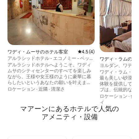
ワディ・ムーサのホテル客室
レビュー4件、5つ星中4.5
4.5 (4)
アルラシッドホテル - エコノミー - ベッド
ワディ・ラムのホ
3台
アルラシッドホテルへようこそ。ワディ
ヨルダン、ワディ
ムサのシティセンターのすべてを楽しみ
ワディ・ラム・キ
ながら、王様や女王様のように豪華に暮
最も美しい砂漠の
らしたいというあなたの願いを叶えま
体験を提供してい
す。この場所では、あらゆるご希望やニ
ロケーション
·
近隣
·
清潔さ
プは、伝統的なベ
ーズにお応えできます。レストラン、ス
し、美味しい地元
ロケーション
·
価
ーパーマーケット、ミッドタウンショッ
ープツアーなどの
ィ
ピングモール、その他の必要なビジネス
マアーンにあるホ⁠テ⁠ル⁠で人⁠気⁠の
ビティを楽しみな
施設からわずか数歩の場所にあり、ペト
完璧に融合させて
ア⁠メ⁠ニ⁠テ⁠ィ⁠・設⁠備
ラの入り口までわずか1キロメートルで
ム・キャンプは、
す。比類のないおもてなしを浴びせてい
の思い出を作るこ
ただくために、お客様のご到着を心より
先です。滞在を予
お待ちしております。
発見しましょう！