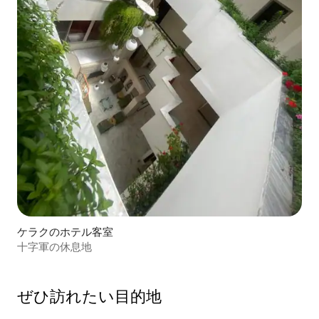
ケラクのホテル客室
十字軍の休息地
ぜひ訪⁠れ⁠た⁠い目⁠的⁠地