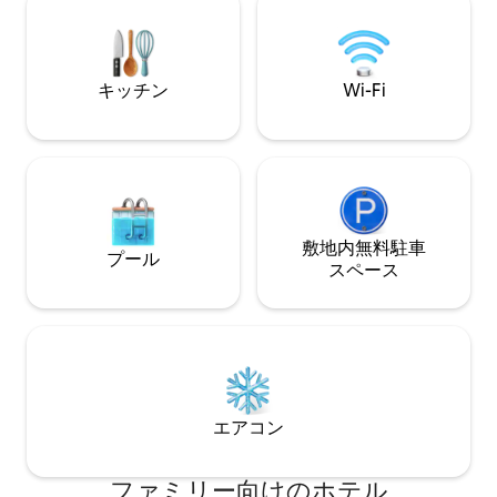
キッチン
Wi-Fi
敷地内無料駐⁠車
プール
ス⁠ペ⁠ー⁠ス
エアコン
ファミリー向⁠け⁠のホ⁠テ⁠ル