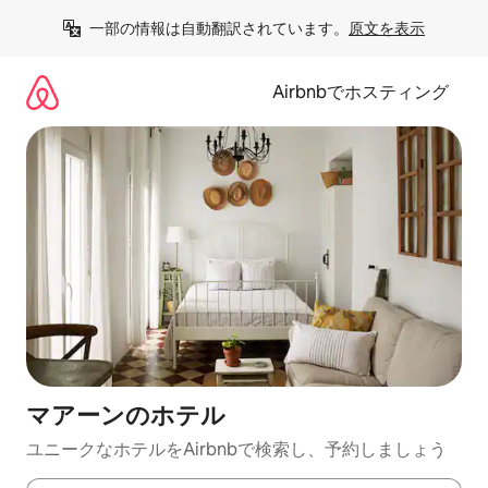
コ
一部の情報は自動翻訳されています。
原文を表示
ン
テ
ン
Airbnbでホスティング
ツ
に
ス
キ
ッ
プ
マアーンのホ⁠テ⁠ル
ユニークなホ⁠テ⁠ル⁠をAirbnb⁠で検⁠索⁠し⁠、予⁠約し⁠ま⁠し⁠ょ⁠う