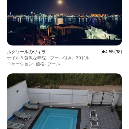
ルクソールのヴィラ
レビュー38件
4.55 (38)
ナイル＆贅沢な寺院、プール付き、30ドル
ロケーション
·
価格
·
プール