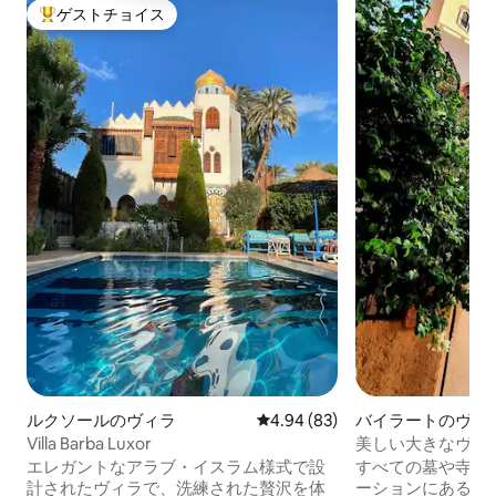
ゲストチョイス
大好評のゲストチョイスです。
ルクソールのヴィラ
レビュー83件、5つ星中4.94
4.94 (83)
バイラートのヴィ
Villa Barba Luxor
美しい大きなヴィ
ンです！
エレガントなアラブ・イスラム様式で設
すべての墓や寺院
計されたヴィラで、洗練された贅沢を体
ーションにある美