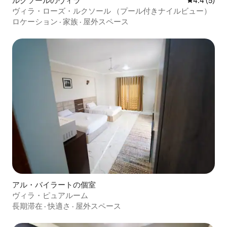
ルクソールのヴィラ
レビュー5
4.4 (5)
ヴィラ・ローズ・ルクソール （プール付きナイルビュー）
ロケーション
·
家族
·
屋外スペース
アル・バイラートの個室
ヴィラ・ピュアルーム
長期滞在
·
快適さ
·
屋外スペース