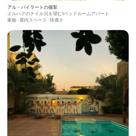
アル・バイラートの個室
エルハグのナイル川を望む1ベッドルームアパート
家族
·
屋内スペース
·
快適さ