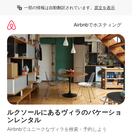
コ
一部の情報は自動翻訳されています。
原文を表示
ン
テ
ン
Airbnbでホスティング
ツ
に
ス
キ
ッ
プ
ルクソールにあるヴィラのバケーショ
ンレンタル
Airbnbでユニークなヴィラを検索・予約しよう