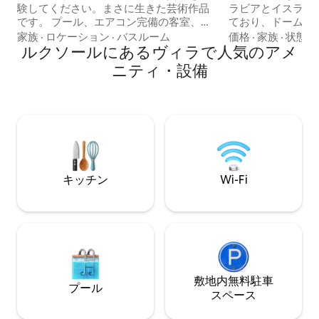
験してください。まさに生きた芸術作品
ラビアとイスラム
です。 プール、エアコン完備の客室、設
ており、ドーム、
備の整ったキッチン、バスルーム3室、卓
床が特徴です。3
家族
·
ロケーション
·
バスルーム
価格
·
家族
·
状態
球台をお楽しみください。大きな望遠鏡
ルクソールにあるヴィラで人気のアメ
各部屋にバスルー
で星空を眺め、完全なプライバシーの中
には専用バルコニ
ニティ・設備
でくつろぎましょう。 📍 王家の谷の近く
ン付きベッドルー
に位置 🌍 パーソナライズされたツアーを
なシーティングエ
ご利用いただけます 👥 リクエストに応じ
ア、キッチンアメ
て、最大11名様までのグループに適して
ルクソール寺院、
います 快適さ、文化、芸術的な美しさが
色を眺めることが
融合した、ルクソールならではの空間で
晴らしい食事を提
す。
アーを手配するこ
キッチン
Wi-Fi
敷地内無料駐⁠車
プール
ス⁠ペ⁠ー⁠ス