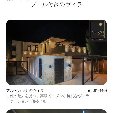
プール付きのヴィラ
アル・カルナのヴィラ
レビュー140件
4.81 (140)
古代の魅力を持つ、高級でモダンな特別なヴィラ
ロケーション
·
価格
·
河川