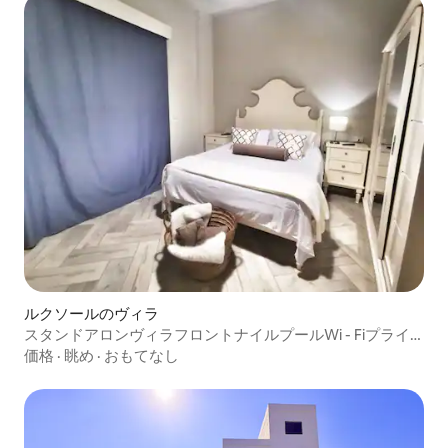
ルクソールのヴィラ
スタンドアロンヴィラフロントナイルプールWi - Fiプライ
バシー
価格
·
眺め
·
おもてなし