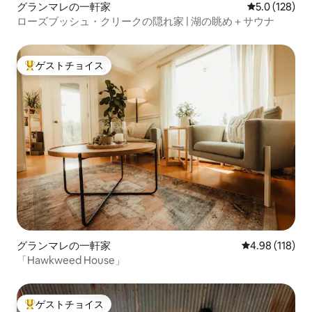
グランマレの一軒家
レビュー128
5.0 (128)
ローズブッシュ・クリークの隠れ家 | 湖の眺め＋サウナ
ゲストチョイス
大好評のゲストチョイスです。
グランマレの一軒家
レビュー118件
4.98 (118)
「Hawkweed House」
ゲストチョイス
大好評のゲストチョイスです。