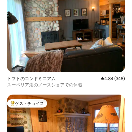
トフトのコンドミニアム
レビュー348件
4.84 (348)
スーペリア湖のノースショアでの休暇
ゲストチョイス
大好評のゲストチョイスです。