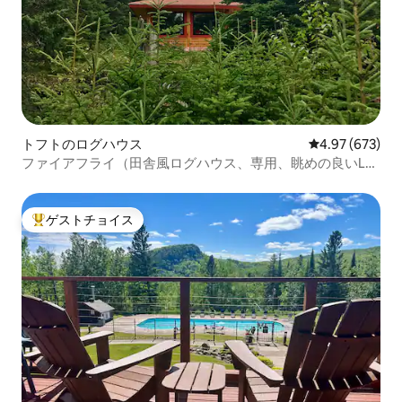
トフトのログハウス
レビュー673件
4.97 (673)
ファイアフライ（田舎風ログハウス、専用、眺めの良いLス
ーペリア）
ゲストチョイス
大好評のゲストチョイスです。