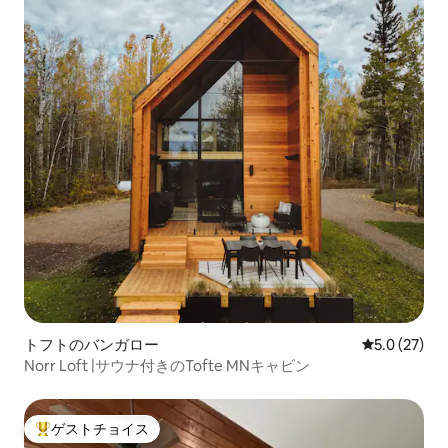
トフトのバンガロー
レビュー27
5.0 (27)
Norr Loft |サウナ付きのTofte MNキャビン
ゲストチョイス
大好評のゲストチョイスです。