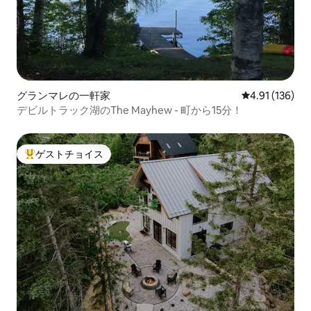
グランマレの一軒家
レビュー136件
4.91 (136)
デビルトラック湖のThe Mayhew - 町から15分！
ゲストチョイス
大好評のゲストチョイスです。