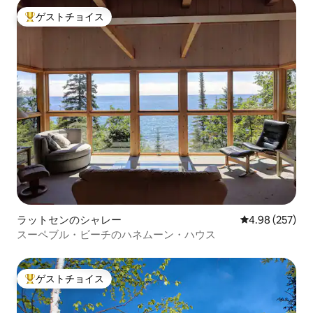
ゲストチョイス
大好評のゲストチョイスです。
ラットセンのシャレー
レビュー257件
4.98 (257)
スーペブル・ビーチのハネムーン・ハウス
ゲストチョイス
大好評のゲストチョイスです。