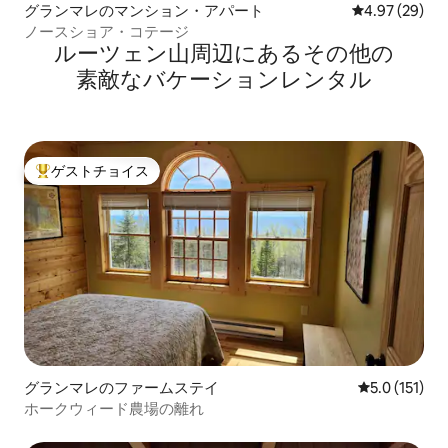
グランマレのマンション・アパート
レビュー29件
4.97 (29)
ノースショア・コテージ
ルーツェン山⁠周⁠辺⁠に⁠あ⁠るそ⁠の⁠他⁠の
素⁠敵⁠なバ⁠ケ⁠ー⁠シ⁠ョ⁠ン⁠レ⁠ン⁠タ⁠ル
ゲストチョイス
大好評のゲストチョイスです。
グランマレのファームステイ
レビュー151
5.0 (151)
ホークウィード農場の離れ