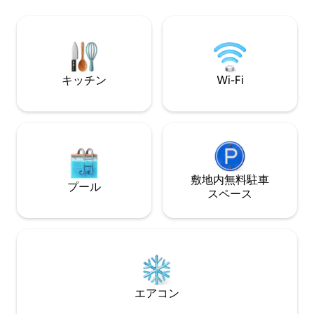
ら珍しいオーロラ
フ、スキーをしたり...リラックスして楽
カリブー湖（1.7
しんでください！ コンデナストが紹介す
ン・マウンテンズ・
るVIEWPOINT！
マイル）まで12
cntraveler(dotcom)/gallery/beautiful-
やスノーモービル
lake-houses-you-can-rent-on-airbnb
キッチン
Wi-Fi
敷地内無料駐⁠車
プール
ス⁠ペ⁠ー⁠ス
エアコン