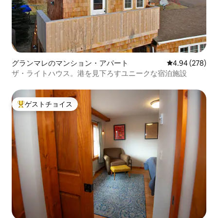
グランマレのマンション・アパート
レビュー278件
4.94 (278)
ザ・ライトハウス。港を見下ろすユニークな宿泊施設
ゲストチョイス
大好評のゲストチョイスです。