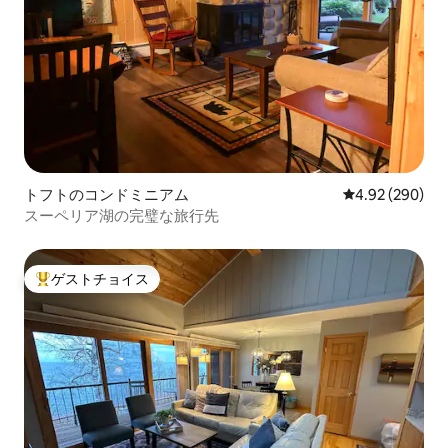
トフトのコンドミニアム
レビュー290件
4.92 (290)
スーペリア湖の完璧な旅行先
ゲストチョイス
大好評のゲストチョイスです。