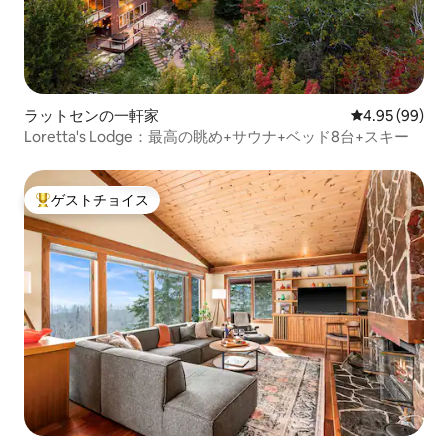
ラットセンの一軒家
レビュー99件
4.95 (99)
Loretta's Lodge：最高の眺め+サウナ+ベッド8台+スキー
ゲストチョイス
大好評のゲストチョイスです。