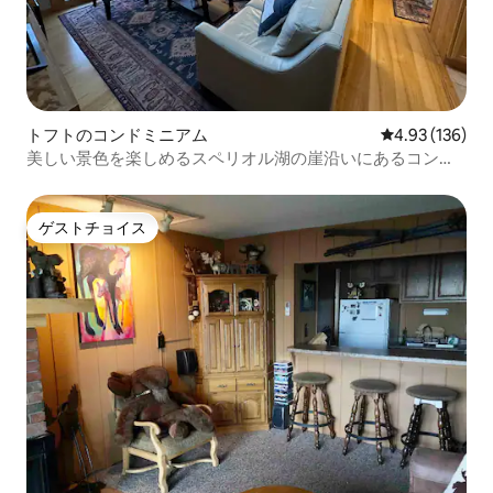
トフトのコンドミニアム
レビュー136件
4.93 (136)
美しい景色を楽しめるスペリオル湖の崖沿いにあるコンド
ミニアム
ゲストチョイス
ゲストチョイス