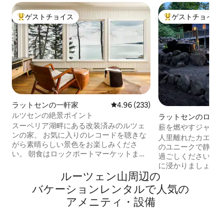
ゲストチョイス
ゲストチョイス
大好評のゲストチョイスです。
大好評のゲストチ
ラットセンの一軒家
レビュー233件、5つ星中4.96
4.96 (233)
ルツセンの絶景ポイント
ラットセンのログ
スーペリア湖畔にある改装済みのルツェ
薪を燃やすジャグ
ンの家。 お気に入りのレコードを聴きな
ッキネット、映画館
人里離れたカエデ
がら素晴らしい景色をお楽しみくださ
のユニークで静か
い。 朝食はロックポートマーケットまで
過ごしください。 薪を燃やすジャグジー
歩いて行ったり、フィーカで焙煎コーヒ
に浸かりましょう
ーを飲んだりしましょう。 高速インター
ルーツェン山⁠周⁠辺⁠の
ッショナルなWol
ネット接続で「在宅勤務」。 焚き火の周
気分を味わってく
バ⁠ケ⁠ー⁠シ⁠ョ⁠ン⁠レ⁠ン⁠タ⁠ル⁠で人⁠気⁠の
りでスモアを作ったり、ハイキングに出
ヒーを飲んだり、
ア⁠メ⁠ニ⁠テ⁠ィ⁠・⁠設⁠備
かけたり、ノースショアワイナリーに行
たり、デッキにあ
ったり、アルパインスライドを体験した
昼寝をしたり、夜
り、ゴンドラに乗ったり、自転車、ゴル