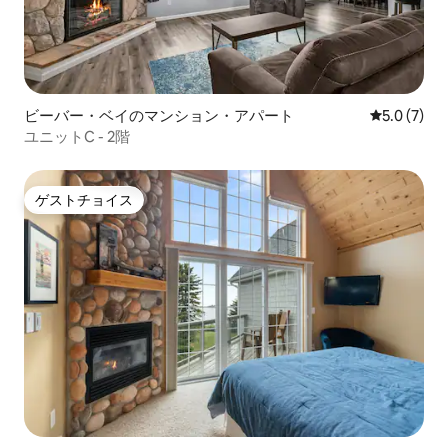
ビーバー・ベイのマンション・アパート
レビュー7
5.0 (7)
ユニットC - 2階
ゲストチョイス
ゲストチョイス