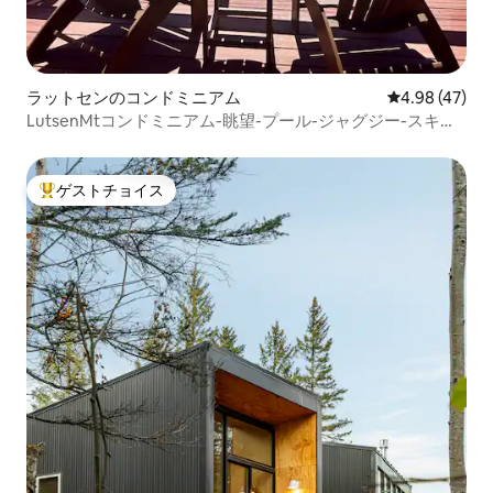
ラットセンのコンドミニアム
レビュー47件
4.98 (47)
LutsenMtコンドミニアム-眺望-プール-ジャグジー-スキー
イン/アウト
ゲストチョイス
大好評のゲストチョイスです。