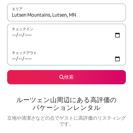
エリア
検索結果が表示されたら、上下の矢印キーを使って移動するか、
チェックイン
チェックアウト
検索
ルーツェン山⁠周⁠辺⁠に⁠あ⁠る高⁠評⁠価⁠の
バ⁠ケ⁠ー⁠シ⁠ョ⁠ン⁠レ⁠ン⁠タ⁠ル
立地や清潔さなどの点でゲストに高評価のリスティング
です。