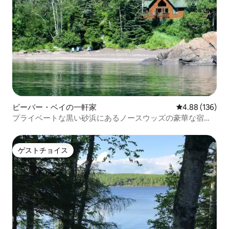
ビーバー・ベイの一軒家
レビュー136件
4.88 (136)
プライベートな黒い砂浜にあるノースウッズの豪華な宿泊
先
ゲストチョイス
ゲストチョイス