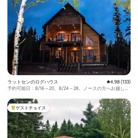
ラットセンのログハウス
レビュー133件
4.98 (133)
予約可能日：8/16～20、8/24～28。ノースの方へお越しく
ださい！
ゲストチョイス
大好評のゲストチョイスです。