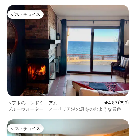
ゲホーム
ゲストチョイス
ゲストチョイス
トフトのコンドミニアム
レビュー292件
4.87 (292)
ブルーウォーター：スーペリア湖の息をのむような景色
ゲストチョイス
ゲストチョイス