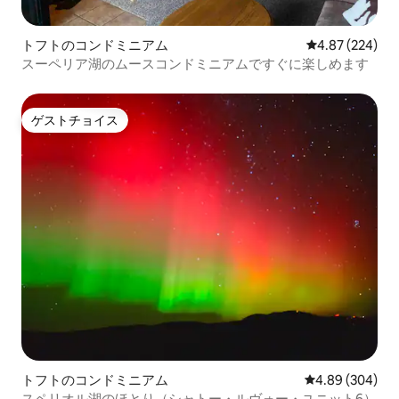
トフトのコンドミニアム
レビュー224件
4.87 (224)
スーペリア湖のムースコンドミニアムですぐに楽しめます
ゲストチョイス
ゲストチョイス
トフトのコンドミニアム
レビュー304件
4.89 (304)
スペリオル湖のほとり（シャトー・ルヴォー・ユニット6）