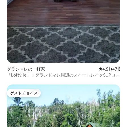
グランマレの一軒家
レビュー471
4.91 (471)
「Loftville」：グランドマレ周辺のスイートレイクSUPロフ
ト
ゲストチョイス
ゲストチョイス