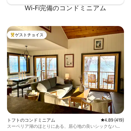
Wi-Fi完備のコンドミニアム
ゲストチョイス
大好評のゲストチョイスです。
トフトのコンドミニアム
レビュー419件
4.89 (419)
スーペリア湖のほとりにある、居心地の良いシックなハイ