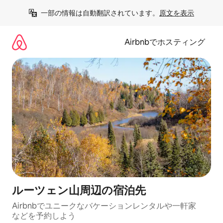
コ
一部の情報は自動翻訳されています。
原文を表示
ン
テ
ン
Airbnbでホスティング
ツ
に
ス
キ
ッ
プ
ルーツェン山⁠周⁠辺⁠の宿⁠泊⁠先
Airbnbでユニークなバ⁠ケ⁠ー⁠シ⁠ョ⁠ンレ⁠ン⁠タ⁠ルや一⁠軒⁠家
な⁠ど⁠を予⁠約⁠し⁠よ⁠う