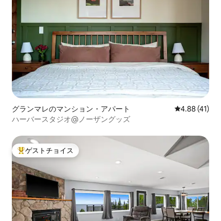
グランマレのマンション・アパート
レビュー41件
4.88 (41)
ハーバースタジオ@ノーザングッズ
ゲストチョイス
大好評のゲストチョイスです。