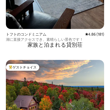
トフトのコンドミニアム
レビュー181件
4.86 (181)
湖に直接アクセスでき、素晴らしい景色です！
家族と泊まれる貸別荘
ゲストチョイス
大好評のゲストチョイスです。