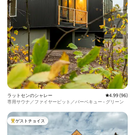
ラットセンのシャレー
レビュー96件
4.99 (96)
専用サウナ／ファイヤーピット／バーベキュー - グリーン
ゲストチョイス
大好評のゲストチョイスです。