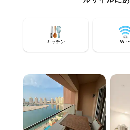
から50
に最適です。
ナの遊歩道に
は、屋外
年中無休の
の遊び場があ
Mall、Lus
Maha Isl
キッチン
Wi-F
歩圏内で