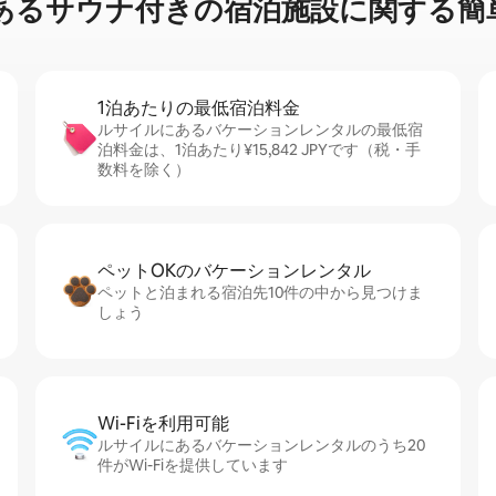
サ⁠ウ⁠ナ⁠付⁠き⁠の宿⁠泊⁠施⁠設⁠に関⁠す⁠る簡⁠
1泊あたりの最⁠低⁠宿⁠泊⁠料⁠金
ルサイルにあるバケーションレンタルの最低宿
泊料金は、1泊あたり¥15,842 JPYです（税・手
数料を除く）
ペットOKのバ⁠ケ⁠ー⁠シ⁠ョ⁠ンレ⁠ン⁠タ⁠ル
ペットと泊まれる宿泊先10件の中から見つけま
しょう
Wi-Fiを利⁠用⁠可⁠能
ルサイルにあるバケーションレンタルのうち20
件がWi-Fiを提供しています