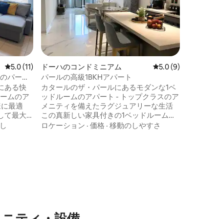
海の眺め
しみくだ
徒歩圏内
清潔さ
·
なアメニ
ガントな
最適です
ーフロン
レビュー11件、5つ星中5.0つ星の平均評価
5.0 (11)
ドーハのコンドミニアム
レビュー9件、5つ星
5.0 (9)
気を楽し
もビジネ
ムのパール
パールの高級1BKHアパート
なる家で
ーナのロケ
にある快
カタールのザ・パールにあるモダンな1ベ
る住所の
ルームのア
ッドルームのアパート - トップクラスのア
ーフロン
様に最適
メニティを備えたラグジュアリーな生活
アムなラ
して最大4
この真新しい家具付きの1ベッドルームア
2インチ
パートは、ザ・パール・カタールの中心
し
ロケーション
·
価格
·
移動のしやすさ
にアクセス
部に位置しています。メディナ・セント
リアでリ
ラル、ウォーターパーク、カナート・カ
ッチン、
ルティエ、クリスタル・ウォーク、ル
プール、ス
ル・モールなどの人気スポットから徒歩
プレイル
すぐの場所にあります。 子供連れに最
の専用駐
適、最高のロケーション、インフィニテ
マリーナ
ィプール、最先端のジム、トップクラス
のロケー
のアメニティ。 ハマド国際空港まで25
ハでの滞
分、ウェストベイまで15分、スーク・ワキ
メニティ・設備
います。
フまで18分。