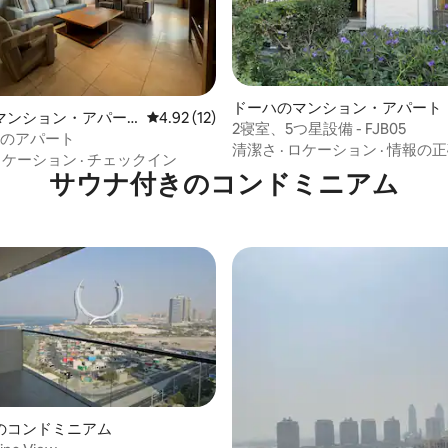
ドーハのマンション・アパート
4.67つ星の平均評価
マンション・アパー
レビュー12件、5つ星中4.92つ星の平均評価
4.92 (12)
2寝室、5つ星設備 - FJB05
室のアパート
清潔さ
·
ロケーション
·
情報の正
ロケーション
·
チェックイン
サウナ付きのコンドミニアム
のコンドミニアム