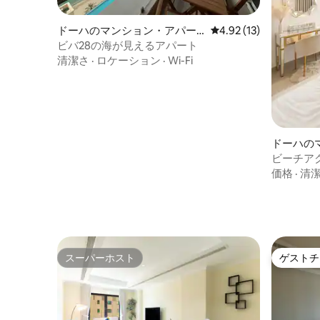
ドーハのマンション・アパー
レビュー13件、5つ星中
4.92 (13)
ト
ビバ28の海が見えるアパート
清潔さ
·
ロケーション
·
Wi-Fi
ドーハの
ト
ビーチア
ンViva Ba
価格
·
清
スーパーホスト
ゲストチ
スーパーホスト
ゲストチ