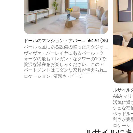
ドーハのマンション・アパー
レビュー35件、5つ星中
4.91 (35)
ト
パール地区にある設備の整ったスタジオ |
FGR1
ヴィヴァ・バーレイヤにあるパール・ク
ォーツの最もエレガントなタワーの1つで
贅沢な滞在をお楽しみください。このア
パートメントはモダンな家具が備えられ
ており、一流のアメニティ・設備をすべ
ロケーション
·
清潔さ
·
ビーチ
てご利用いただけます。 ✅ ビーチへ直接
アクセスできます ✅ プール（屋内と屋
ルサイル
外） 設備✅ の整ったジム＆スパ ✅ お子様
ート
A&A マ
用プレイエリア ✅ 24時間365日セキュリ
活気に満
ティとフロントデスク ✅ 屋内スーパーマ
シュな宿
ーケット、薬局、ランドリー ✅ レストラ
ベッドル
ン、カフェ、ショップまで徒歩圏内 ドー
利さが完
ハの最も高級なエリアのひとつで、カッ
探索する
ロケーシ
プル、一人旅、プライバシーを求める
ルサイルにあ
の旅行に
方、ホテルスタイルの滞在をお望みの方