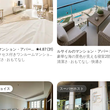
4.92つ星の平均評価
マンション・アパー
レビュー31件、5つ星中4.87つ星の平均評価
4.87 (31)
ルサイルのマンション・アパー
クセス付きワンルームマンショ
豪華な海の景色が見える寝室2
hriya、Pearl Qatar
潔さ
·
おもてなし
フィニティプール／ビーチ - ル
清潔さ
·
おもてなし
·
快適さ
ョイス
スーパーホスト
ョイス
スーパーホスト