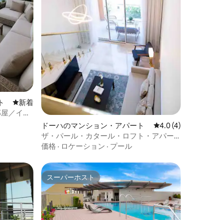
ト
新しい宿泊先
新着
部屋／イン
サイル
ドーハのマンション・アパート
レビュー4件、5つ星
4.0 (4)
ザ・パール・カタール・ロフト・アパー
トメント1寝室
価格
·
ロケーション
·
プール
スーパーホスト
スーパーホスト