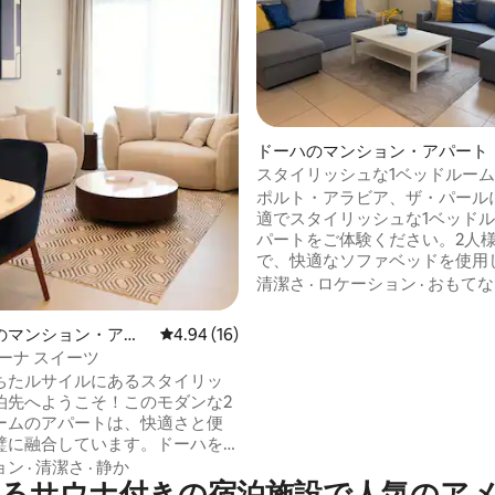
4.91つ星の平均評価
ドーハのマンション・アパート
スタイリッシュな1ベッドルー
アパートメント - プライムマリ
ポルト・アラビア、ザ・パール
ーション
適でスタイリッシュな1ベッド
パートをご体験ください。2人
で、快適なソファベッドを使用
人様までご宿泊いただけます。5
清潔さ
·
ロケーション
·
おもてな
テレビと500以上のチャンネル
できる魅力的なシーティングエ
のマンション・アパ
レビュー16件、5つ星中4.94つ星の平均評価
4.94 (16)
ラックスしてください。フルキ
リーナ スイーツ
無料Wi-Fi、ジム、スイミング
ちたルサイルにあるスタイリッ
パ施設、ゲームルーム、子供用
泊先へようこそ！このモダンな2
ームをお楽しみください。無料
ームのアパートは、快適さと便
車場付き。カフェ、ショップ、
璧に融合しています。ドーハを
の景色まで徒歩圏内。この最高
ご家族連れ、出張者、お友達と
ョン
·
清潔さ
·
静か
ションには、思い出に残るドー
るサウナ付きの宿泊施設で人気のア
最適です。ウォーターフロント
在に必要なものがすべて揃って