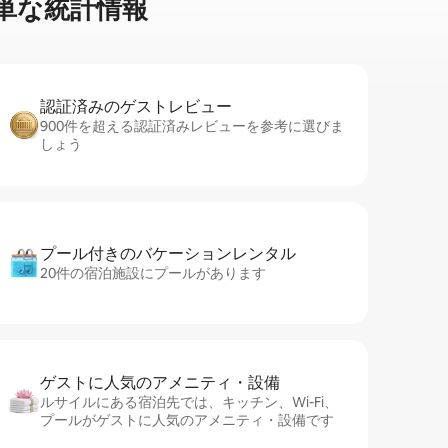
単⁠な統⁠計⁠情⁠報
認証済みのゲ⁠ス⁠ト⁠レ⁠ビ⁠ュ⁠ー
900件を超える認証済みレビューを参考に選びま
しょう
プール付きのバ⁠ケ⁠ー⁠シ⁠ョ⁠ンレ⁠ン⁠タ⁠ル
20件の宿泊施設にプールがあります
ゲストに人⁠気⁠のア⁠メ⁠ニ⁠テ⁠ィ・設⁠備
ルサイルにある宿泊先では、キッチン、Wi-Fi、
プールがゲストに人気のアメニティ・設備です