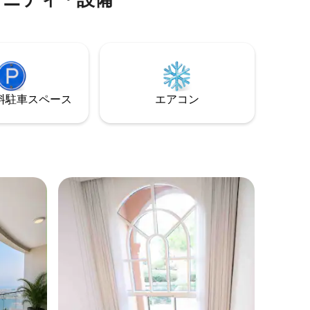
⁠車ス⁠ペ⁠ー⁠ス
エアコン