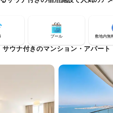
 mのところにあり、美しいマリー
面しています。 アパートに
プール、ジム、サウナ、24時間
セキュリティ、Wi-Fi、子供用
ります。Place Vandome
ail Yacht Club、Beef Bar、Al
and、Doha metro stationから徒
i
プール
敷地内無料駐
す。
サウナ付きのマンション・アパート