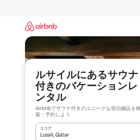
コ
ン
テ
ン
ツ
に
ス
キ
ッ
プ
ルサイルにあるサウナ
付きのバケーションレ
ンタル
Airbnbでサウナ付きのユニークな宿泊施設を
索・予約しよう
エリア
検索結果が表示されたら、上下の矢印キーを使っ