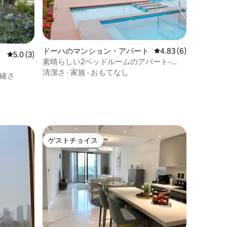
ドーハのマンション・アパート
レビュー6件、5つ星中
4.83 (6)
レビュー3件、5つ星中5.0つ星の平均評価
5.0 (3)
素晴らしい2ベッドルームのアパート-
FJB07
清潔さ
·
家族
·
おもてなし
確さ
ゲストチョイス
ゲストチョイス