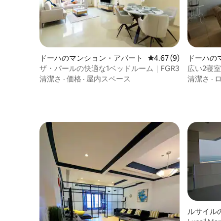
ドーハのマンション・アパート
レビュー9件、5つ星中
4.67 (9)
ドーハの
ト
ザ・パールの快適な1ベッドルーム｜FGR3
広い2寝
清潔さ
·
価格
·
屋内スペース
清潔さ
·
ルサイル