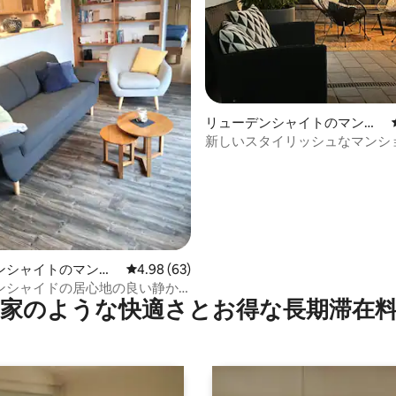
リューデンシャイトのマンシ
ョン・アパート
新しいスタイリッシュなマンシ
パート
4.79つ星の平均評価
ンシャイトのマンシ
レビュー63件、5つ星中4.98つ星の平均評価
4.98 (63)
パート
ンシャイドの居心地の良い静か
家のような快⁠適⁠さ⁠とお⁠得⁠な長⁠期⁠滞⁠在料
トメント