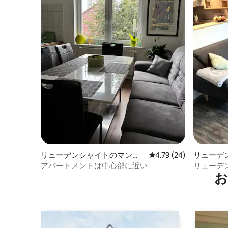
リューデンシャイトのマンシ
レビュー24件、5つ星中
4.79 (24)
リューデ
ョン・アパート
ョン・ア
アパートメントは中心部に近い
リューデ
お
なアパー