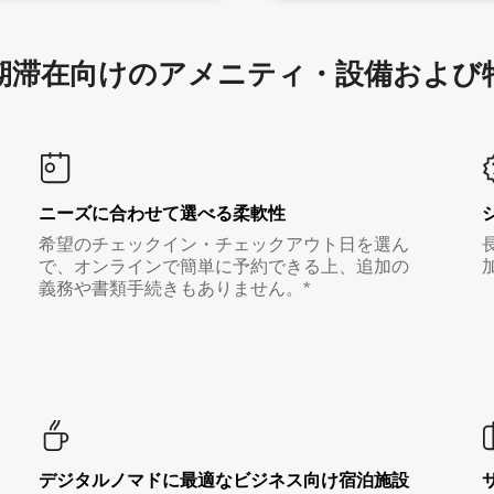
滞在向け⁠のア⁠メ⁠ニ⁠テ⁠ィ⁠・設⁠備⁠および
ニーズに合わせて選べる柔軟性
希望のチェックイン・チェックアウト日を選ん
で、オンラインで簡単に予約できる上、追加の
義務や書類手続きもありません。*
デジタルノマド⁠に最⁠適⁠なビ⁠ジ⁠ネ⁠ス⁠向⁠け宿⁠泊⁠施⁠設