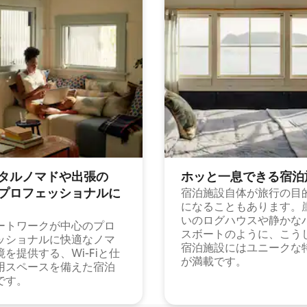
タルノマドや出⁠張⁠の
ホッと一⁠息⁠で⁠き⁠る宿⁠泊
⁠ロ⁠フ⁠ェ⁠ッ⁠シ⁠ョ⁠ナ⁠ル⁠に
宿泊施設自体が旅行の目
になることもあります。
いのログハウスや静かな
ートワークが中心のプロ
スボートのように、こう
ッショナルに快適なノマ
宿泊施設にはユニークな
境を提供する、Wi-Fiと仕
が満載です。
用スペースを備えた宿泊
です。