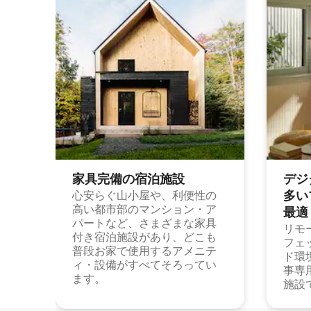
家具完備の宿⁠泊⁠施⁠設
デジ
多⁠いプ
心安らぐ山小屋や、利便性の
高い都市部のマンション・ア
最⁠適
パートなど、さまざまな家具
リモ
付き宿泊施設があり、どこも
フェ
普段お家で使用するアメニテ
ド環
ィ・設備がすべてそろってい
事専
ます。
施設