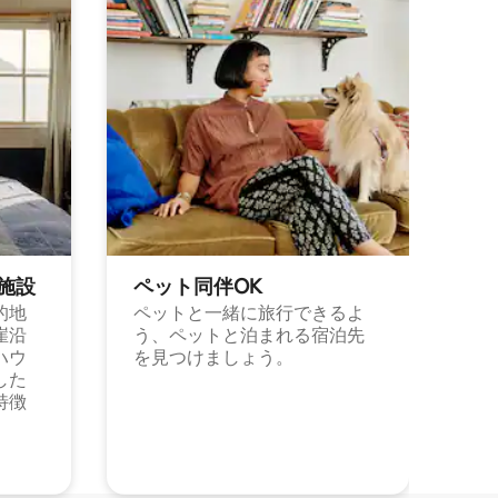
施⁠設
ペット同⁠伴OK
的地
ペットと一緒に旅行できるよ
崖沿
う、ペットと泊まれる宿泊先
ハウ
を見つけましょう。
した
特徴