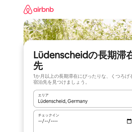
コ
ン
テ
ン
ツ
に
ス
キ
ッ
Lüdenscheidの長期滞
プ
先
1か月以上の長期滞在にぴったりな、くつろげ
宿泊先を見つけましょう。
エリア
検索結果が表示されたら、上下の矢印キーを使っ
チェックイン