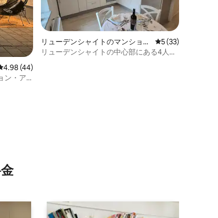
リューデンシャイトのマンショ
レビュー33件、5
5 (33)
ン・アパート
リューデンシャイトの中心部にある4人用
のアパート
レビュー44件、5つ星中4.98つ星の平均評価
4.98 (44)
ョン・ア
⁠金