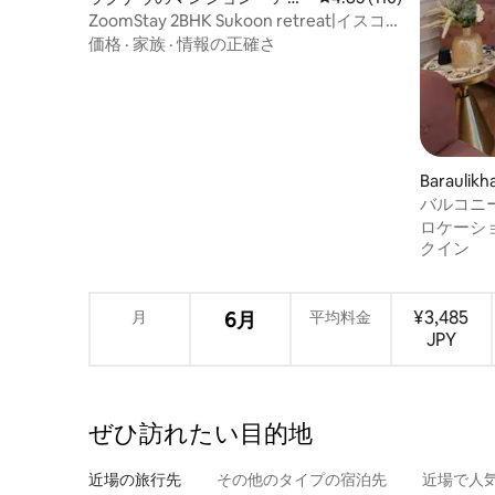
ート
ZoomStay 2BHK Sukoon retreat|イスコン
近く|ルルモール
価格
·
家族
·
情報の正確さ
Barauli
ン・アパ
バルコニ
ム仕上げ
ロケーシ
クイン
¥3,485
月
6月
平均料金
JPY
ぜひ訪⁠れ⁠た⁠い目⁠的⁠地
近場の旅行先
その他のタ⁠イ⁠プ⁠の宿⁠泊⁠先
近場で人