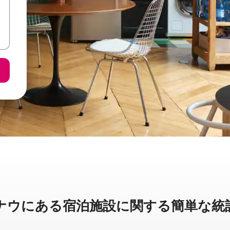
に⁠あ⁠る宿⁠泊⁠施⁠設⁠に関⁠す⁠る簡⁠単⁠な統⁠