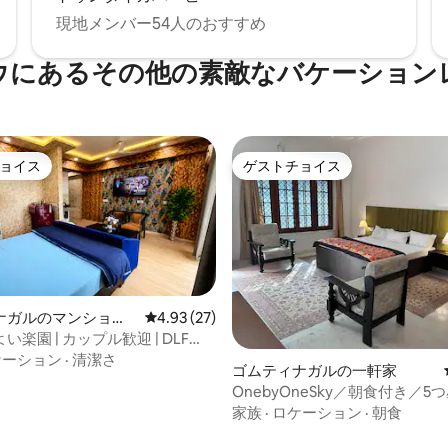
現地メンバー54人のおすすめ
ウにあるその他の素敵なバケーション
ョイス
ゲストチョイス
ョイス
ゲストチョイス
ナガルのマンショ
レビュー27件、5つ星中4.93つ星の平均評価
4.93 (27)
ート
楽園 | カップル歓迎 | DLF
ケーション
·
清潔さ
ゴムティナガルの一軒家
OnebyOneSky／朝食付き／5
ジ・ラグナの近く
家族
·
ロケーション
·
朝食