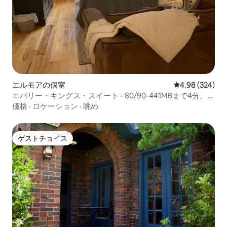
エルモアの個室
レビュー324件
4.98 (324)
エバリー・キングス・スイート - 80/90-441MBまで4分、朝
食付き！
価格
·
ロケーション
·
眺め
ゲストチョイス
ゲストチョイス