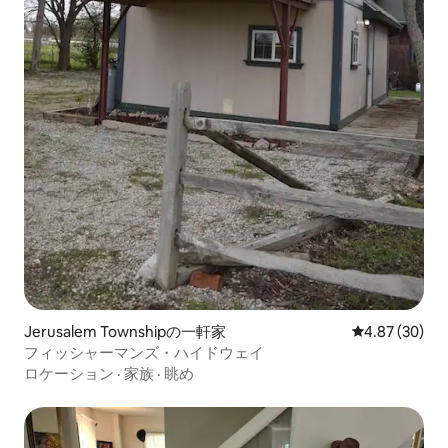
Jerusalem Townshipの一軒家
レビュー30件
4.87 (30)
フィッシャーマンズ・ハイドウェイ
ロケーション
·
家族
·
眺め