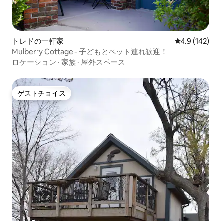
トレドの一軒家
レビュー142
4.9 (142)
Mulberry Cottage - 子どもとペット連れ歓迎！
ロケーション
·
家族
·
屋外スペース
ゲストチョイス
ゲストチョイス