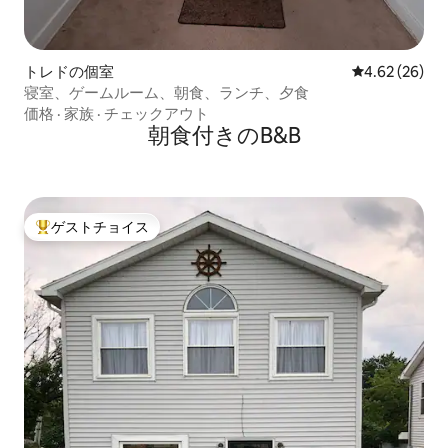
トレドの個室
レビュー26件
4.62 (26)
寝室、ゲームルーム、朝食、ランチ、夕食
価格
·
家族
·
チェックアウト
朝食付きのB&B
ゲストチョイス
大好評のゲストチョイスです。