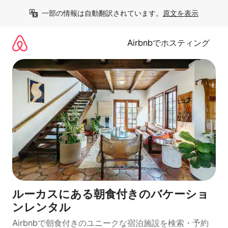
コ
一部の情報は自動翻訳されています。
原文を表示
ン
テ
ン
Airbnbでホスティング
ツ
に
ス
キ
ッ
プ
ルーカスにある朝食付きのバケーショ
ンレンタル
Airbnbで朝食付きのユニークな宿泊施設を検索・予約