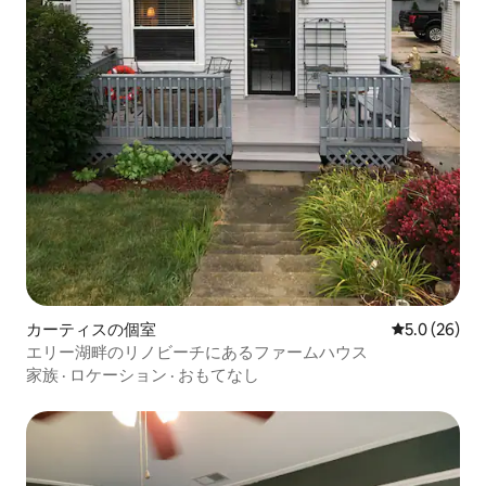
カーティスの個室
レビュー26
5.0 (26)
エリー湖畔のリノビーチにあるファームハウス
家族
·
ロケーション
·
おもてなし