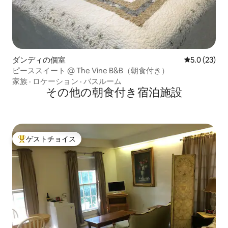
ダンディの個室
レビュー23
5.0 (23)
ピーススイート @ The Vine B&B（朝食付き）
家族
·
ロケーション
·
バスルーム
その他の朝食付き宿泊施設
ゲストチョイス
大好評のゲストチョイスです。