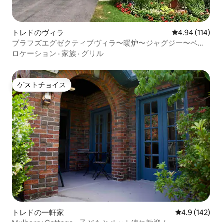
トレドのヴィラ
レビュー114件
4.94 (114)
ブラフズエグゼクティブヴィラ〜暖炉〜ジャグジー〜ベッ
ド3台
ロケーション
·
家族
·
グリル
ゲストチョイス
ゲストチョイス
トレドの一軒家
レビュー142
4.9 (142)