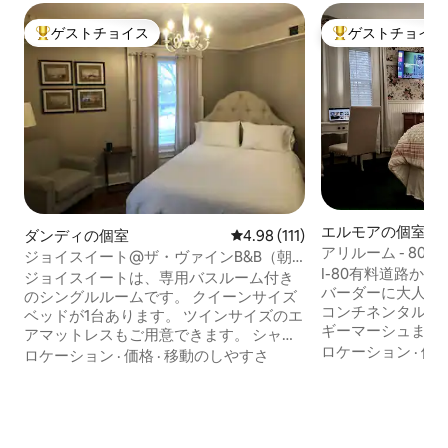
ゲストチョイス
ゲストチョイス
大好評のゲストチョイスです。
大好評のゲストチ
エルモアの個室
ダンディの個室
レビュー111件、5つ星中4.98
4.98 (111)
アリルーム - 80/
ジョイスイート@ザ・ヴァインB&B（朝
付き！
I-80有料道路から
食付き、バスルームは独立しています）
ジョイスイートは、専用バスルーム付き
バーダーに大人気
のシングルルームです。 クイーンサイズ
コンチネンタルブ
ベッドが1台あります。 ツインサイズのエ
ギーマーシュまで
アマットレスもご用意できます。 シャッ
フェリーまで30
ロケーション
·
価
ター付きの大きな窓と天井に巻きつく棚
ロケーション
·
価格
·
移動のしやすさ
45分。 カップルに最適です。 部屋には、
が特徴です。 朝は自家製の田舎の朝食を
ピロートップクイ
ご用意しております。 アナーバーとトレ
最高級のリネン、
ドの間の23号線沿いにあり便利です。 車
っています。 共用の花崗岩のバスルー
での所要時間（通常の交通量の場合）：
ム。共用ルームに