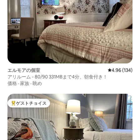
エルモアの個室
レビュー134件
4.96 (134)
アリルーム - 80/90 331MBまで4分、朝食付き！
価格
·
家族
·
眺め
ゲストチョイス
大好評のゲストチョイスです。