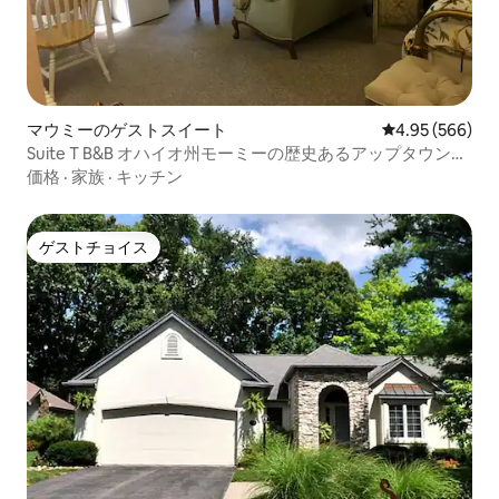
マウミーのゲストスイート
レビュー566件
4.95 (566)
Suite T B&B オハイオ州モーミーの歴史あるアップタウンに
あります
価格
·
家族
·
キッチン
ゲストチョイス
ゲストチョイス