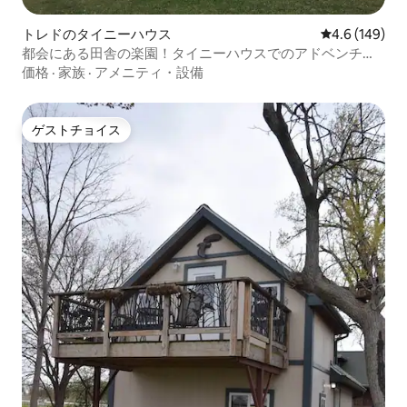
トレドのタイニーハウス
レビュー149
4.6 (149)
都会にある田舎の楽園！タイニーハウスでのアドベンチャ
ー
価格
·
家族
·
アメニティ・設備
ゲストチョイス
ゲストチョイス