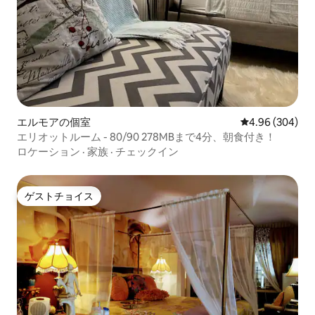
エルモアの個室
レビュー304件
4.96 (304)
エリオットルーム - 80/90 278MBまで4分、朝食付き！
ロケーション
·
家族
·
チェックイン
ゲストチョイス
ゲストチョイス