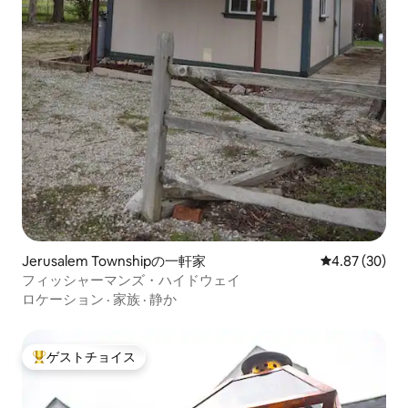
Jerusalem Townshipの一軒家
レビュー30件
4.87 (30)
フィッシャーマンズ・ハイドウェイ
ロケーション
·
家族
·
静か
ゲストチョイス
大好評のゲストチョイスです。