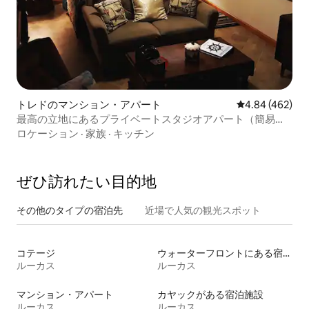
トレドのマンション・アパート
レビュー462件
4.84 (462)
最高の立地にあるプライベートスタジオアパート（簡易キ
ッチン付き）
ロケーション
·
家族
·
キッチン
ぜひ訪⁠れ⁠た⁠い目⁠的⁠地
その他のタ⁠イ⁠プ⁠の宿⁠泊⁠先
近場で人気の観光スポット
コテージ
ウォーターフロントにある宿泊施設
ルーカス
ルーカス
マンション・アパート
カヤックがある宿泊施設
ルーカス
ルーカス