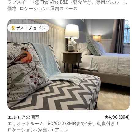
ラブスイート@ The Vine B&B（朝食付き、専用バスルーム
付き）
価格
·
ロケーション
·
屋内スペース
ゲストチョイス
大好評のゲストチョイスです。
エルモアの個室
レビュー304件
4.96 (304)
エリオットルーム - 80/90 278MBまで4分、朝食付き！
ロケーション
·
家族
·
エアコン