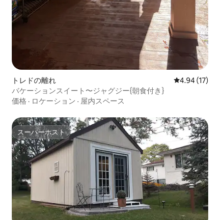
トレドの離れ
レビュー17件
4.94 (17)
バケーションスイート〜ジャグジー{朝食付き}
価格
·
ロケーション
·
屋内スペース
スーパーホスト
スーパーホスト