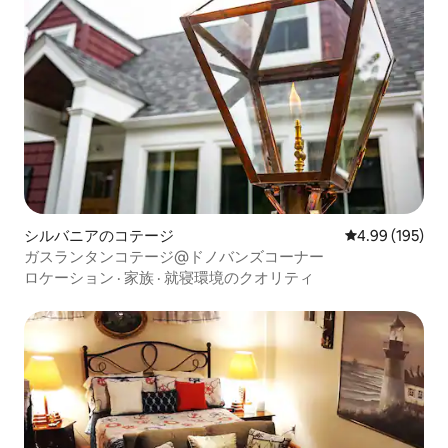
シルバニアのコテージ
レビュー195件
4.99 (195)
ガスランタンコテージ@ドノバンズコーナー
ロケーション
·
家族
·
就寝環境のクオリティ