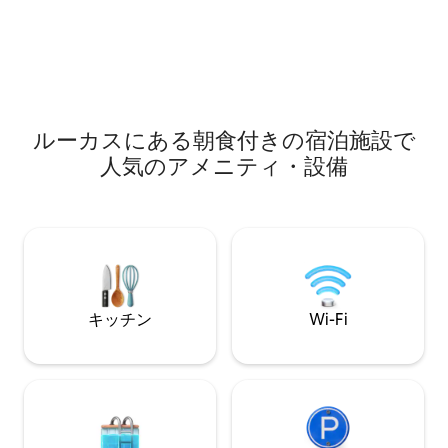
ミシガン大学まで30分 DTW空港から40
地元放送チャンネルが
～50分 インターステート80号線から25
なエルモアのダウ
～ 30分 オハイオ州トレドまで20分 ミシ
3%の郡の部屋税
ガン州アナーバー：25分 ミシガン州モン
います！
ローまで20分 ミシガン州アドリアンまで
35分
ルーカスにある朝食付きの宿泊施設で
人気のアメニティ・設備
キッチン
Wi-Fi