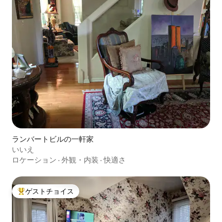
ランバートビルの一軒家
いいえ
ロケーション
·
外観・内装
·
快適さ
ゲストチョイス
大好評のゲストチョイスです。