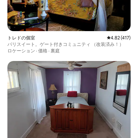
トレドの個室
レビュー417件
4.82 (417)
パリスイート。ゲート付きコミュニティ （改装済み！）
ロケーション
·
価格
·
裏庭