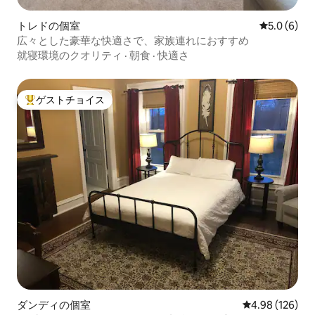
トレドの個室
レビュー6
5.0 (6)
広々とした豪華な快適さで、家族連れにおすすめ
就寝環境のクオリティ
·
朝食
·
快適さ
ゲストチョイス
大好評のゲストチョイスです。
ダンディの個室
レビュー126件
4.98 (126)