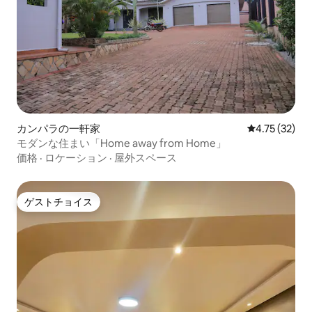
カンパラの一軒家
レビュー32件
4.75 (32)
モダンな住まい「Home away from Home」
価格
·
ロケーション
·
屋外スペース
ゲストチョイス
ゲストチョイス