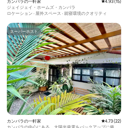
カンパラの一軒家
レビュー15件
4.93 (15)
ジェイジェイ・ホームズ・カンパラ
ロケーション
·
屋外スペース
·
就寝環境のクオリティ
スーパーホスト
スーパーホスト
カンパラの一軒家
レビュー22件
4.73 (22)
カンパラの中心にある、太陽光発電をバックアップに備え