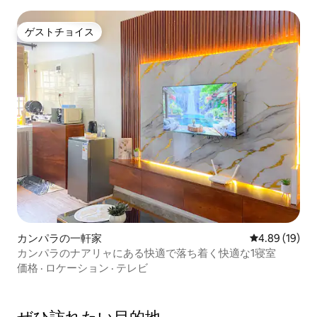
ゲストチョイス
ゲストチョイス
カンパラの一軒家
レビュー19件
4.89 (19)
カンパラのナアリャにある快適で落ち着く快適な1寝室
価格
·
ロケーション
·
テレビ