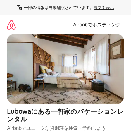
コ
一部の情報は自動翻訳されています。
原文を表示
ン
テ
ン
Airbnbでホスティング
ツ
に
ス
キ
ッ
プ
Lubowaにある一軒家のバケーションレ
ンタル
Airbnbでユニークな貸別荘を検索・予約しよう