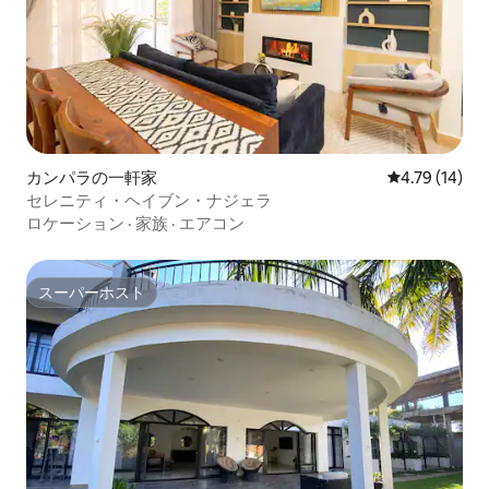
カンパラの一軒家
レビュー14件
4.79 (14)
セレニティ・ヘイブン・ナジェラ
ロケーション
·
家族
·
エアコン
スーパーホスト
スーパーホスト