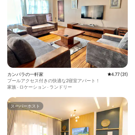
カンパラの一軒家
レビュー31件
4.77 (31)
プールアクセス付きの快適な2寝室アパート！
家族
·
ロケーション
·
ランドリー
スーパーホスト
スーパーホスト