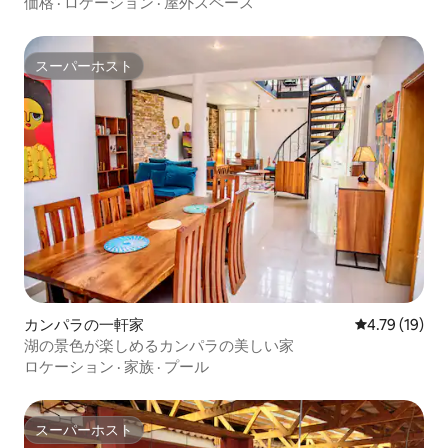
価格
·
ロケーション
·
屋外スペース
スーパーホスト
スーパーホスト
カンパラの一軒家
レビュー19件
4.79 (19)
湖の景色が楽しめるカンパラの美しい家
ロケーション
·
家族
·
プール
スーパーホスト
スーパーホスト