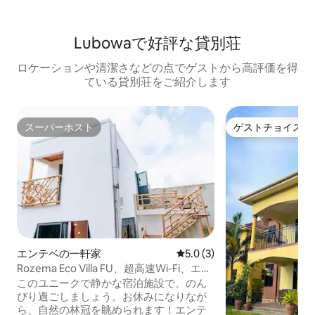
Lubowaで好評な貸別荘
ロケーションや清潔さなどの点でゲストから高評価を得
ている貸別荘をご紹介します
スーパーホスト
ゲストチョイス
スーパーホスト
ゲストチョイス
エンテベの一軒家
レビュー3件、5つ星中5.0
5.0 (3)
Rozema Eco Villa FU、超高速Wi-Fi、エア
コン、プライバシー
このユニークで静かな宿泊施設で、のん
びり過ごしましょう。お休みになりなが
ら、自然の林冠を眺められます！エンテ