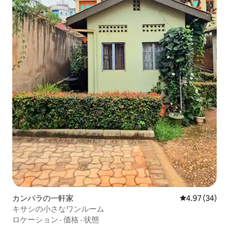
カンパラの一軒家
レビュー34件
4.97 (34)
キサシの小さなワンルーム
ロケーション
·
価格
·
状態