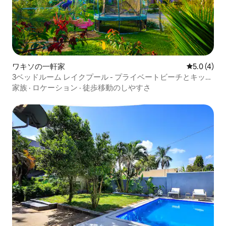
ワキソの一軒家
レビュー4
5.0 (4)
3ベッドルーム レイクプール - プライベートビーチとキッズ
パーク
家族
·
ロケーション
·
徒歩移動のしやすさ