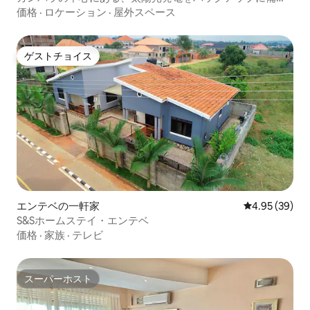
たスタジオ
価格
·
ロケーション
·
屋外スペース
ゲストチョイス
ゲストチョイス
エンテベの一軒家
レビュー39件
4.95 (39)
S&Sホームステイ・エンテベ
価格
·
家族
·
テレビ
スーパーホスト
スーパーホスト