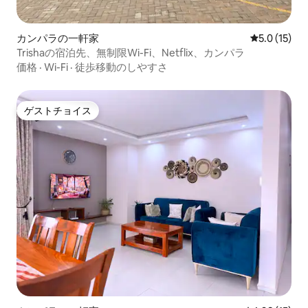
カンパラの一軒家
レビュー15
5.0 (15)
Trishaの宿泊先、無制限Wi-Fi、Netflix、カンパラ
価格
·
Wi-Fi
·
徒歩移動のしやすさ
ゲストチョイス
ゲストチョイス