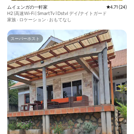
ムイェンガの一軒家
レビュー24件
4.71 (24)
H2 |高速Wi-Fi | SmartTv l DstvI デイ/ナイトガード
家族
·
ロケーション
·
おもてなし
スーパーホスト
スーパーホスト