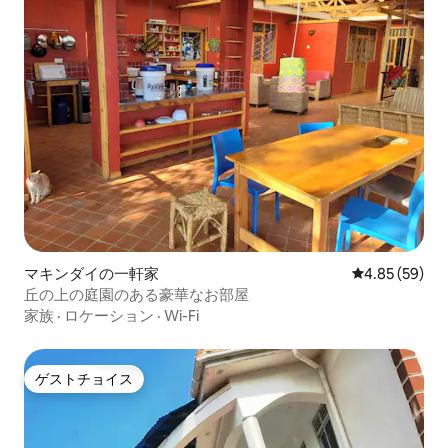
マキンダイの一軒家
レビュー59件
4.85 (59)
丘の上の庭園のある豪華なお部屋
家族
·
ロケーション
·
Wi-Fi
ゲストチョイス
ゲストチョイス