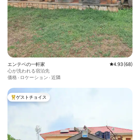
エンテベの一軒家
レビュー68件
4.93 (68)
心が洗われる宿泊先
価格
·
ロケーション
·
近隣
ゲストチョイス
大好評のゲストチョイスです。