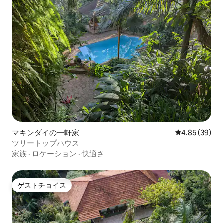
マキンダイの一軒家
レビュー39件
4.85 (39)
ツリートップハウス
家族
·
ロケーション
·
快適さ
ゲストチョイス
ゲストチョイス