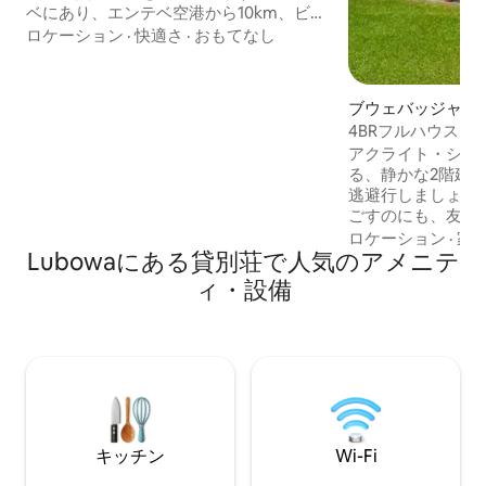
ベにあり、エンテベ空港から10km、ビク
トリア・モールから6km、ビクトリア湖
ロケーション
·
快適さ
·
おもてなし
から3kmの距離にあります。数キロ離れ
たところにある興味深い場所には、エン
テベ野生動物教育センター、植物園、エ
ブウェバッジャ・
アロビーチなどがあります。しかし、こ
の一軒家
4BRフルハウス Bweba
のエコヴィラの外では、すぐ隣の森で短
Entebbe
アクライト・シテ
い散歩を楽しむことができます。多くの
る、静かな2階建
鳥や、時にはサルさえも見ることができ
逃避行しましょう
ます！ 是非お越しください、ご滞在をお
ごすのにも、友人
楽しみください！ Netflixアカウント付き
す。 日当たりの良いリビングエリアでリ
ロケーション
·
家
Lubowaにある貸別荘で人気のアメニテ
ラックスし、2つ
て夕日を眺め、高
ィ・設備
えた豪華なマスタ
ましょう。 お客様の利便性が何よりも大
切です。東側から
たはビクトリアモ
ほとりまで車です
で、どんな旅行に
キッチン
Wi-Fi