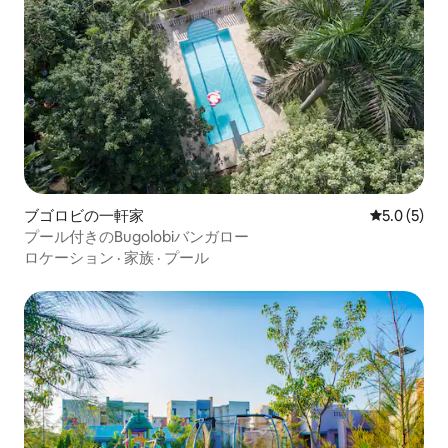
ブゴロビの一軒家
レビュー5
5.0 (5)
プール付きのBugolobiバンガロー
ロケーション
·
家族
·
プール