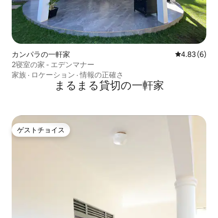
カンパラの一軒家
レビュー6件
4.83 (6)
2寝室の家 - エデンマナー
家族
·
ロケーション
·
情報の正確さ
まるまる貸切の一軒家
ゲストチョイス
ゲストチョイス