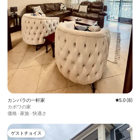
カンパラの一軒家
レビュー8
5.0 (8)
カボワの家
価格
·
家族
·
快適さ
ゲストチョイス
ゲストチョイス