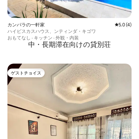
カンパラの一軒家
レビュー4
5.0 (4)
ハイビスカスハウス、ンティンダ・キゴワ
おもてなし
·
キッチン
·
外観・内装
中・長期滞在向けの貸別荘
ゲストチョイス
ゲストチョイス