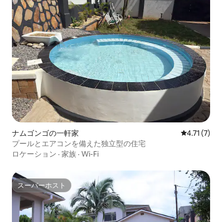
ナムゴンゴの一軒家
レビュー7件
4.71 (7)
プールとエアコンを備えた独立型の住宅
ロケーション
·
家族
·
Wi-Fi
スーパーホスト
スーパーホスト