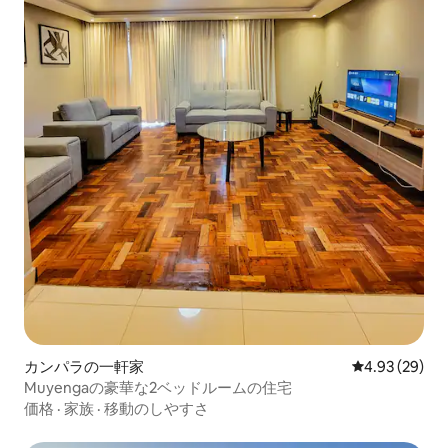
カンパラの一軒家
レビュー29件
4.93 (29)
Muyengaの豪華な2ベッドルームの住宅
価格
·
家族
·
移動のしやすさ