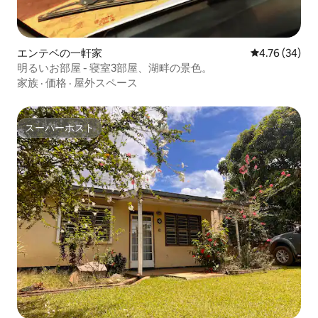
エンテベの一軒家
レビュー34件
4.76 (34)
明るいお部屋 - 寝室3部屋、湖畔の景色。
家族
·
価格
·
屋外スペース
スーパーホスト
スーパーホスト