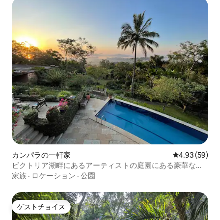
カンパラの一軒家
レビュー59件
4.93 (59)
ビクトリア湖畔にあるアーティストの庭園にある豪華な宿
泊先
家族
·
ロケーション
·
公園
ゲストチョイス
ゲストチョイス