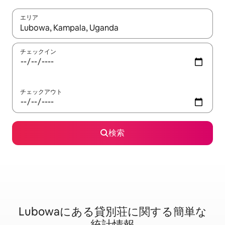
エリア
検索結果が表示されたら、上下の矢印キーを使って移動するか、
チェックイン
チェックアウト
検索
Lubowaに⁠あ⁠る貸⁠別⁠荘⁠に関⁠す⁠る簡⁠単⁠な
統⁠計⁠情⁠報