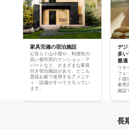
家具完備の宿⁠泊⁠施⁠設
デジ
多⁠いプ
心安らぐ山小屋や、利便性の
高い都市部のマンション・ア
最⁠適
パートなど、さまざまな家具
リモ
付き宿泊施設があり、どこも
フェ
普段お家で使用するアメニテ
ド環
ィ・設備がすべてそろってい
事専
ます。
施設
長期