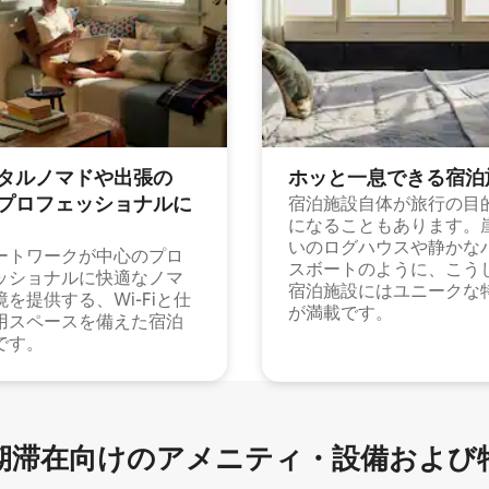
タルノマドや出⁠張⁠の
ホッと一⁠息⁠で⁠き⁠る宿⁠泊
⁠ロ⁠フ⁠ェ⁠ッ⁠シ⁠ョ⁠ナ⁠ル⁠に
宿泊施設自体が旅行の目
になることもあります。
いのログハウスや静かな
ートワークが中心のプロ
スボートのように、こう
ッショナルに快適なノマ
宿泊施設にはユニークな
境を提供する、Wi-Fiと仕
が満載です。
用スペースを備えた宿泊
です。
滞在向け⁠のア⁠メ⁠ニ⁠テ⁠ィ⁠・設⁠備⁠および