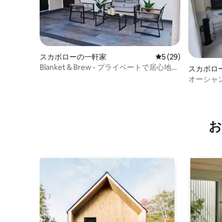
スカボローの一軒家
レビュー29件、5
5 (29)
Blanket & Brew - プライベートで居心地の
スカボロ
良い2ベッドルーム
オーシャ
お