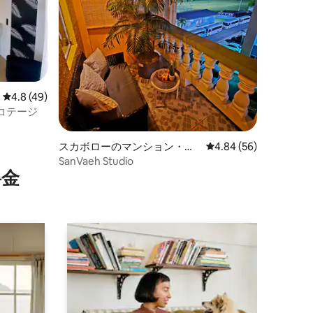
レビュー49件、5つ星中4.8つ星の平均評価
4.8 (49)
コテージ
スカボローのマンション・ア
レビュー56件、5つ星
4.84 (56)
パート
SanVaeh Studio
⁠金