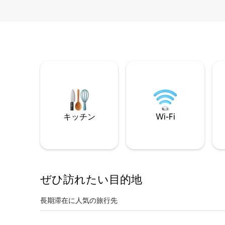
キッチン
Wi-Fi
ぜひ訪⁠れ⁠た⁠い目⁠的⁠地
長期滞在に人気の旅行先