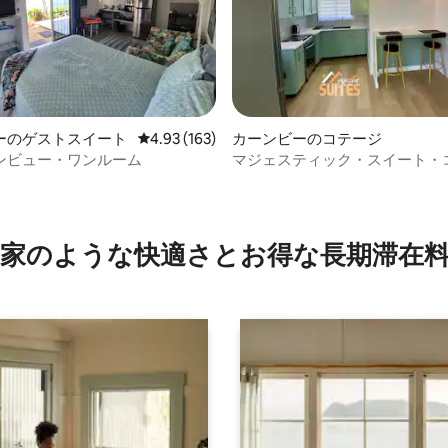
つ星中5つ星の平均評価
ーのゲストスイート
レビュー163件、5つ星中4.93つ星の平均評価
4.93 (163)
カーンビーのコテージ
ンビュー・ワンルーム
マジェスティック・スイート・
家のような快⁠適⁠さ⁠とお⁠得⁠な長⁠期⁠滞⁠在料