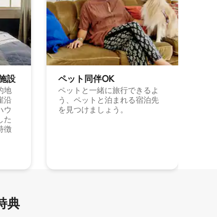
施⁠設
ペット同⁠伴OK
的地
ペットと一緒に旅行できるよ
崖沿
う、ペットと泊まれる宿泊先
ハウ
を見つけましょう。
した
特徴
特⁠典