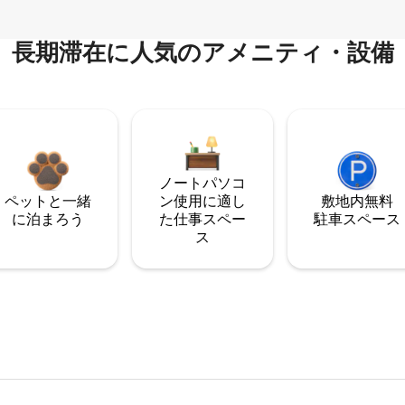
長期滞在に人気のアメニティ・設備
ノートパソコ
ペットと一緒
ン使用に適し
敷地内無料
に泊まろう
た仕事スペー
駐⁠車ス⁠ペ⁠ー⁠ス
ス