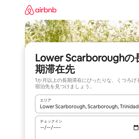
コ
ン
テ
ン
ツ
に
ス
キ
ッ
Lower Scarboroughの
プ
期滞在先
1か月以上の長期滞在にぴったりな、くつろげ
宿泊先を見つけましょう。
エリア
検索結果が表示されたら、上下の矢印キーを使っ
チェックイン