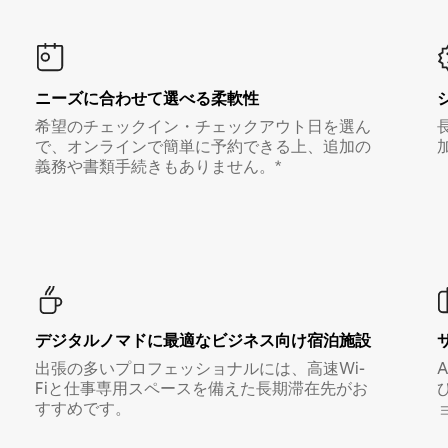
ニーズに合わせて選べる柔軟性
希望のチェックイン・チェックアウト日を選ん
で、オンラインで簡単に予約できる上、追加の
義務や書類手続きもありません。*
デジタルノマド⁠に最⁠適⁠なビ⁠ジ⁠ネ⁠ス⁠向⁠け宿⁠泊⁠施⁠設
出張の多いプロフェッショナルには、高速Wi-
Fiと仕事専用スペースを備えた長期滞在先がお
すすめです。