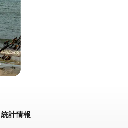
統⁠計⁠情⁠報