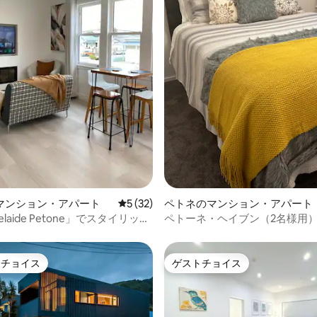
4.92つ星の平均評価
マンション・アパート
レビュー32件、5つ星中5つ星の平均評価
5 (32)
ペトネのマンション・アパート
delaide Petone」でスタイリッシ
ペトーネ・ヘイブン（2名様用
ックス
トチョイス
ゲストチョイス
ゲストチョイスです。
ゲストチョイス