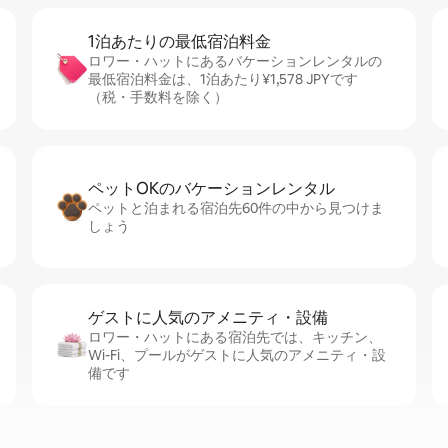
1泊あたりの最⁠低⁠宿⁠泊⁠料⁠金
ロワー・ハットにあるバケーションレンタルの
最低宿泊料金は、1泊あたり¥1,578 JPYです
（税・手数料を除く）
ペットOKのバ⁠ケ⁠ー⁠シ⁠ョ⁠ンレ⁠ン⁠タ⁠ル
ペットと泊まれる宿泊先60件の中から見つけま
しょう
ゲストに人⁠気⁠のア⁠メ⁠ニ⁠テ⁠ィ・設⁠備
ロワー・ハットにある宿泊先では、キッチン、
Wi-Fi、プールがゲストに人気のアメニティ・設
備です