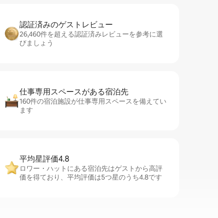
認証済みのゲ⁠ス⁠ト⁠レ⁠ビ⁠ュ⁠ー
26,460件を超える認証済みレビューを参考に選
びましょう
仕事専用ス⁠ペ⁠ー⁠スがあ⁠る宿⁠泊⁠先
160件の宿泊施設が仕事専用スペースを備えてい
ます
平均星評価4.8
ロワー・ハットにある宿泊先はゲストから高評
価を得ており、平均評価は5つ星のうち4.8です