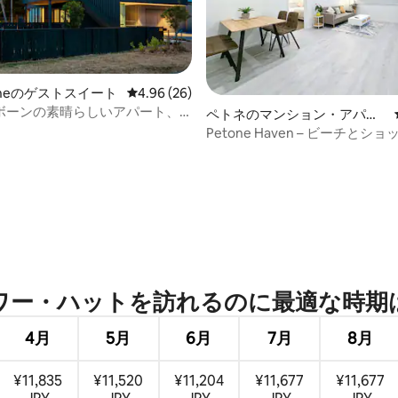
つ星中5つ星の平均評価
urneのゲストスイート
レビュー26件、5つ星中4.96つ星の平均評価
4.96 (26)
ボーンの素晴らしいアパート、
ペトネのマンション・アパー
景色！
ト
Petone Haven – ビーチとシ
にあるモダンな2ベッドルーム
ー・ハットを訪⁠れ⁠るの⁠に最⁠適⁠な時⁠期⁠
4月
5月
6月
7月
8月
¥11,835
¥11,520
¥11,204
¥11,677
¥11,677