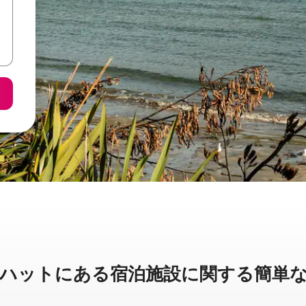
トに⁠あ⁠る宿⁠泊⁠施⁠設⁠に関⁠す⁠る簡⁠単⁠な