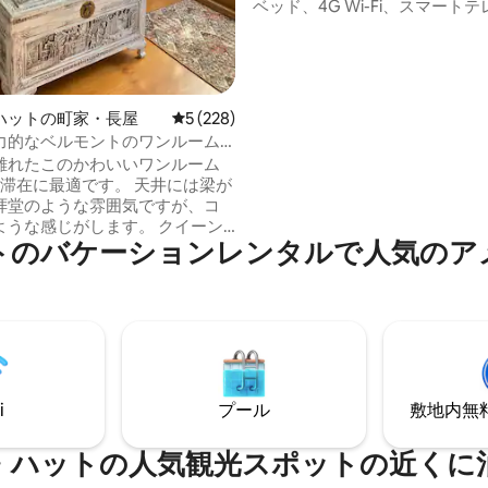
ベッド、4G Wi-Fi、スマート
ンヘッドシャワー、ボッシュの
とIHコンロを備えたフルキッチ
て簡単な朝食が用意されています。
らしいロケーションで、電車の
ーンズゲート・モールが近くに
ハットの町家・長屋
レビュー228件、5つ星中5つ星の平均評価
5 (228)
す。ウェリントン市街地まで車で
力的なベルモントのワンルーム
UberとUber Eatsのサービス
ン・アパート
離れたこのかわいいワンルーム
ます。 週末のお出かけ、出張、または観
に最適です。 天井には梁が
光にもぴったりです！ 家族訪問
拝堂のような雰囲気ですが、コ
機会に最適なロケーションです
ような感じがします。 クイーン
路上駐車場、清掃料金無料。
トのバケーションレンタルで人気のア
ベッドとソファを備えた大きな
部屋あります。 簡単な食事を準備
の基本的な調理器具を備えたキ
は、2人用のテーブルがありま
しめる2人掛けテーブルを備え
たりの良い専用パティオがあり
バスルームには巨大な猫足のバス
i
プール
敷地内無料駐
ャワーはお風呂の上
の階段があり
制限のファイバー、Chrome-
・ハットの人気観光スポットの近くに
E boom 動物不可