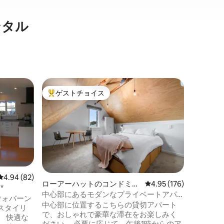
ンタル
ローアー
ゲストチョイス
ゲス
大好評のゲストチョイスです。
大好評
ート
ウォータ
ウォータ
テクニッ
ベートゲ
快適です
の入り口
ングサイ
ム（シャ
て、電子
レビュー82件、5つ星中4.94つ星の平均評価
4.94 (82)
ローアーハットのコンドミニ
レビュー176件、5つ星
4.95 (176)
に必要な
*
アム
中心部にあるモダンなプライベートアパ
バーサイ
。ウォバーン
ート 裏道に駐車場
中心部に位置するこちらの貸切アパート
ストリー
スタイリ
で、おしゃれで豪華な滞在をお楽しみく
徒歩2分。 アーリーチェックインやレ
な
ださい。 必要に応じて、午後1時からのア
チェック