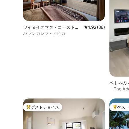
ワイヌイオマタ・コーストの
レビュー36件、5つ星中
4.92 (36)
ログハウス
パランガレフ - アヒカ
ペトネの
「The A
ュにリラ
ゲストチョイス
ゲス
大好評のゲストチョイスです。
大好評の