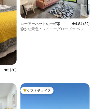
ローアーハットの一軒家
レビュー32件、5つ星
4.84 (32)
静かな景色：レイニーグローブの1ベッド
ルームハウス
レビュー30件、5つ星中5つ星の平均評価
5 (30)
）
ゲストチョイス
大好評のゲストチョイスです。