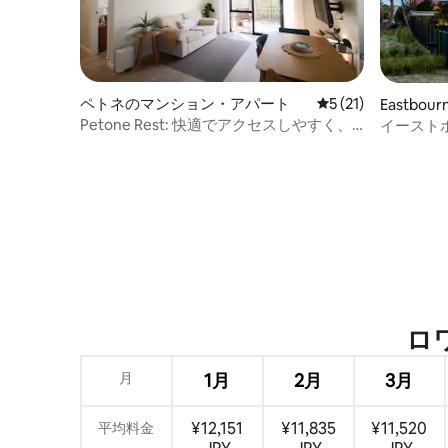
ペトネのマンション・アパート
レビュー21件、5
5 (21)
Eastbo
Petone Rest: 快適でアクセスしやすく、
イースト
静か
ビーチの
ロワ
月
1月
2月
3月
¥12,151
¥11,835
¥11,520
平均料金