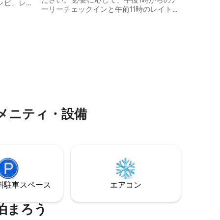
テレビ、レイ
ーリーチェックインと午前11時のレイトチ
あります
オーブン
ェックアウトが可能です。 新しくモダン
迎です。
ン、そし
な空間で、素敵な景色と日差しが楽しめ
問い合わ
 素晴
ます。 暖房と冷房のためのヒートポン
駅やクイ
プ、Wi-Fi、スマートテレビ、キッチン、
ありま
バスルーム。 洗濯機、電子レンジ、冷蔵
20分、
庫、ネスプレッソ。 ローワーハット市に
も充実してい
非常に近い。 Sweet Vanilla Cafe、Cafe
28、Queensgate、The Dowse、病院、
や特別な
Waterloo駅、New World、川まで徒歩5
。無料の
～10分です。
メニティ・設備
⁠車ス⁠ペ⁠ー⁠ス
エアコン
泊まろう