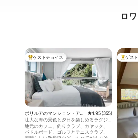
ロワ
ゲストチョイス
ゲス
大好評のゲストチョイスです。
大好評の
ポリルアのマンション・アパ
レビュー355件、5つ星
4.95 (355)
ート
壮大な海の景色と夕日を楽しめるラグジ
ュアリースイート
地元のカフェ、釣りクラブ、カヤック、
パドルボード、ゴルフとテニスクラブ、
素晴らしい散歩道など、すべてがすぐそ