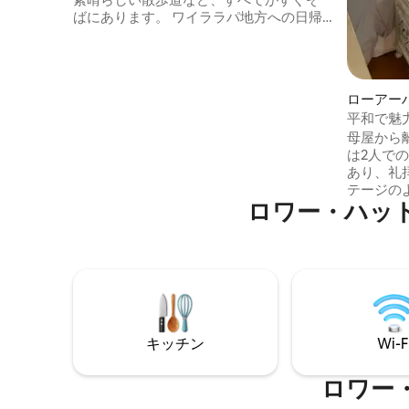
ばにあります。 ワイララパ地方への日帰
り旅行をご希望の場合は、お手伝いいた
します。 アパートは完全に独立してお
り、専用のアクセスがあります。 専用デ
ッキ、豪華なバスルーム、キッチンもご
ローアー
利用いただけます。 キングサイズのベッ
平和で魅
ドがあります。 必要に応じてお食事をご
マンショ
母屋から
用意できます。 ニュージーランド全土の
は2人での滞在
旅行計画をお手伝いし、旅程を手配いた
あり、礼
します。 ご希望であれば、地元のワイン
テージの
産地への日帰り旅行にお連れし、必要な
ロワー・ハッ
サイズの
場合はテクリアの中心街までお送りし、
寝室が1
お迎えに参ります。 お願いしたいことが
するため
あれば、お気軽にご相談ください。 ピク
ッチンに
ニックパックをご希望の場合は、それも
す。 外には、朝のコーヒーや午後のドリ
お手伝いいたします。 ウェリントン郊外
ンクを楽
の控えめな海辺の村にあるこの宿泊施設
た、日当
は、多くのカフェ、パブ、有名なフィッ
ます。 
シュアンドチップスのスポットから徒歩
キッチン
Wi-F
タブがあります。 シ
または車ですぐです。 ビーチまでわずか
にあります。 入り口に13段
数歩です。 ウェリントン中心部またはカ
ます。 無
ピティ海岸まで電車で25分です。 カヤッ
ロワー
cast、U
ク、自転車、釣り道具、パドルボードを