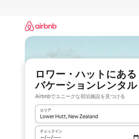
コ
ン
テ
ン
ツ
に
ス
キ
ッ
プ
ロワー・ハットにある
バケーションレンタル
Airbnbでユニークな宿泊施設を見つける
エリア
検索結果が表示されたら、上下の矢印キーを使っ
チェックイン