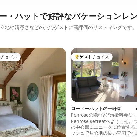
ー・ハットで好評なバケーションレ
立地や清潔さなどの点でゲストに高評価のリスティングです。
トチョイス
ゲストチョイス
ゲストチョイスです。
大好評のゲストチョイスです。
ローアーハットの一軒家
中4.95つ星の平均評価
Penroseの隠れ家 *清掃料金なし
Penrose Retreatへようこそ
の中心部にユニークに位置する
ッシュで居心地の良い空間です。 快適