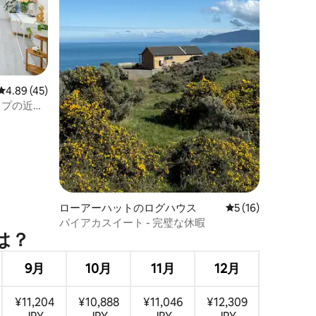
レビュー45件、5つ星中4.89つ星の平均評価
4.89 (45)
ョップの近く
ローアーハットのログハウス
レビュー16件、5
5 (16)
パイアカスイート - 完璧な休暇
は⁠？
9月
10月
11月
12月
¥11,204
¥10,888
¥11,046
¥12,309