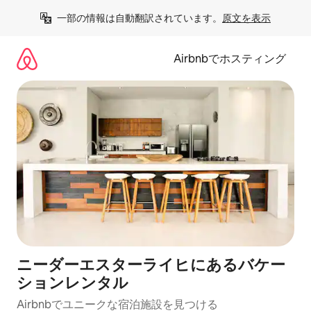
コ
一部の情報は自動翻訳されています。
原文を表示
ン
テ
ン
Airbnbでホスティング
ツ
に
ス
キ
ッ
プ
ニーダーエスターライヒにあるバケー
ションレンタル
Airbnbでユニークな宿泊施設を見つける