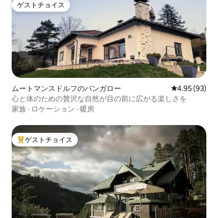
ゲストチョイス
ゲストチョイス
ムートマンスドルフのバンガロー
レビュー93件
4.95 (93)
心と体のための贅沢な自然が目の前に広がる楽しさを
家族
·
ロケーション
·
暖房
ゲストチョイス
大好評のゲストチョイスです。