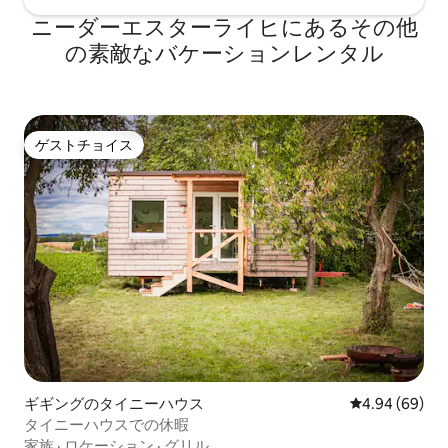
ニーダーエスターライヒにあるその他
の素敵なバケーションレンタル
ゲストチョイス
ゲストチョイス
ギギングのタイニーハウス
レビュー69件
4.94 (69)
タイニーハウスでの休暇
家族
·
ロケーション
·
グリル