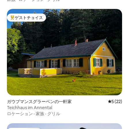
ゲストチョイス
大好評のゲストチョイスです。
ガウプマンスグラーベンの一軒家
レビュー2
5 (22)
Teichhaus im Annental
ロケーション
·
家族
·
グリル