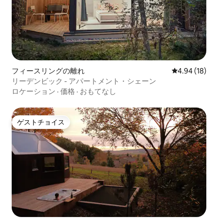
フィースリングの離れ
レビュー18件
4.94 (18)
リーデンビック - アパートメント・シェーン
ロケーション
·
価格
·
おもてなし
ゲストチョイス
ゲストチョイス