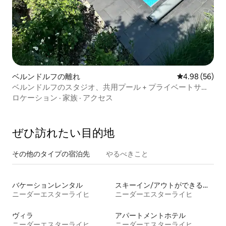
ベルンドルフの離れ
レビュー56件
4.98 (56)
ベルンドルフのスタジオ、共用プール + プライベートサウ
ナ
ロケーション
·
家族
·
アクセス
ぜひ訪⁠れ⁠た⁠い目⁠的⁠地
その他のタ⁠イ⁠プ⁠の宿⁠泊⁠先
やるべきこと
バケーションレンタル
スキーイン/アウトができる宿泊先
ニーダーエスターライヒ
ニーダーエスターライヒ
ヴィラ
アパートメントホテル
ニーダーエスターライヒ
ニーダーエスターライヒ