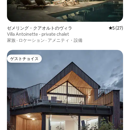
ゼメリング・クアオルトのヴィラ
レビュー2
5 (27)
Villa Antoinette - private chalet
家族
·
ロケーション
·
アメニティ・設備
ゲストチョイス
ゲストチョイス