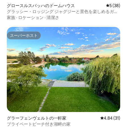
グロースルスバッハのドームハウス
レビュー3
5 (38)
グラッシー・ロッジング ジャグジーと景色を楽しめるガラ
スのイグルー
家族
·
ロケーション
·
清潔さ
スーパーホスト
スーパーホスト
グラーフェンヴェルトの一軒家
レビュー31件
4.84 (31)
プライベートビーチ付き湖畔の家