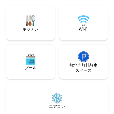
ス） * 快適な電気暖炉 * 冷蔵庫、コーヒー
きない場合は、お
メーカー、屋外ガスグリル付きキッチン *
料金には、最終清
お湯のシャワーとエコトイレ * Wi-Fi 快適
バーベキュースペ
さを犠牲にすることなく、魔法のような
す。正しいゲスト
冒険を体験してください！
い。
キッチン
Wi-Fi
敷地内無料駐⁠車
プール
ス⁠ペ⁠ー⁠ス
エアコン