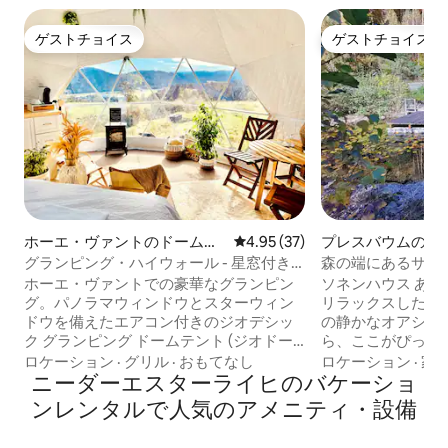
ゲストチョイス
ゲストチョイス
ゲストチョイス
ゲストチョイス
ホーエ・ヴァントのドームハ
レビュー37件、5つ星中4.95
4.95 (37)
プレスバウムのシ
ウス
グランピング・ハイウォール - 星窓付き
森の端にあるサウ
ドームテント
ホーエ・ヴァントでの豪華なグランピン
ソネンハウス あなたとあなたの仲間は、
グ。パノラマウィンドウとスターウィン
リラックスしたり
ドウを備えたエアコン付きのジオデシッ
の静かなオアシスが好
ク グランピング ドームテント (ジオドー
ら、ここがぴったりです。 
ム) は、自然、ロマンス、そして本物のバ
適な木造の家には
ロケーション
·
グリル
·
おもてなし
ロケーション
·
家
ブルテントの雰囲気を提供します。 ハイ
ニーダーエスターライヒのバケーショ
1000m2の庭、
ライト： *ジャグジー * 静かなオアシス *
バーベキューがあ
ンレンタルで人気のアメニティ・設備
ロッキングチェアからの山の眺め * ダブ
着て、ノートパソ
ルベッドの上の星の窓（加熱式マットレ
さあ始めましょう！ ご希望の日が予