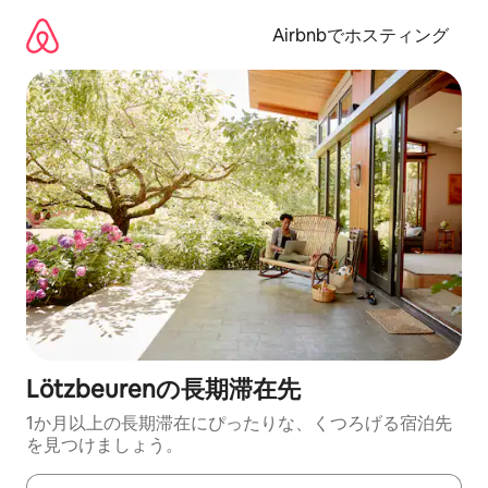
コ
ン
Airbnbでホスティング
テ
ン
ツ
に
ス
キ
ッ
プ
Lötzbeurenの長期滞在先
1か月以上の長期滞在にぴったりな、くつろげる宿泊先
を見つけましょう。