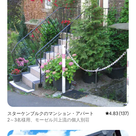
スターケンブルクのマンション・アパート
レビュー137件
4.83 (137)
2～3名様用、モーゼル川上流の個人別荘