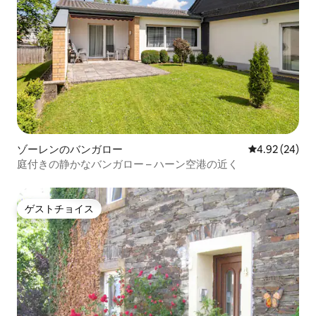
ゾーレンのバンガロー
レビュー24件
4.92 (24)
庭付きの静かなバンガロー – ハーン空港の近く
ゲストチョイス
ゲストチョイス