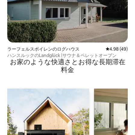
ラーフェルスボイレンのログハウス
レビュー49件
4.98 (49)
ハンスルックのLandglück |サウナ＆ペレットオーブン
お家のような快⁠適⁠さ⁠とお⁠得⁠な長⁠期⁠滞⁠在
料⁠金