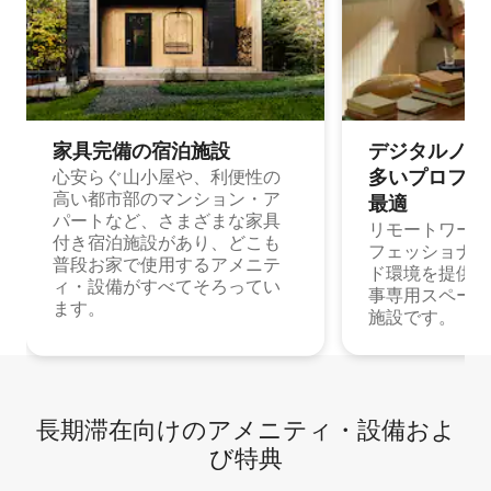
家具完備の宿⁠泊⁠施⁠設
デジタルノマド
多⁠いプ⁠ロ⁠フ⁠ェ⁠
心安らぐ山小屋や、利便性の
高い都市部のマンション・ア
最⁠適
パートなど、さまざまな家具
リモートワーク
付き宿泊施設があり、どこも
フェッショナル
普段お家で使用するアメニテ
ド環境を提供する
ィ・設備がすべてそろってい
事専用スペース
ます。
施設です。
長期滞在向け⁠のア⁠メ⁠ニ⁠テ⁠ィ⁠・設⁠備⁠およ
び特⁠典