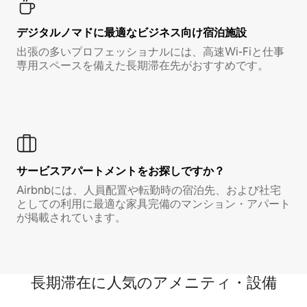
デジタルノマド⁠に最⁠適⁠なビ⁠ジ⁠ネ⁠ス⁠向⁠け宿⁠泊⁠施⁠設
出張の多いプロフェッショナルには、高速Wi-Fiと仕事
専用スペースを備えた長期滞在先がおすすめです。
サービスアパートメントをお探しですか？
Airbnbには、人員配置や転勤時の宿泊先、および社宅
としての利用に最適な家具完備のマンション・アパート
が掲載されています。
長期滞在に人気のアメニティ・設備