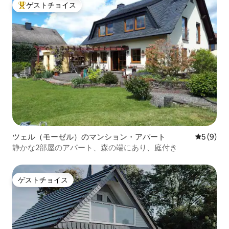
ゲストチョイス
大好評のゲストチョイスです。
ツェル（モーゼル）のマンション・アパート
レビュー
5 (9)
静かな2部屋のアパート、森の端にあり、庭付き
ゲストチョイス
ゲストチョイス