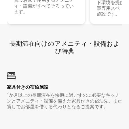
普段お家で使用するアメニテ
ド環境を提供する
ィ・設備がすべてそろってい
事専用スペース
ます。
施設です。
長期滞在向け⁠のア⁠メ⁠ニ⁠テ⁠ィ⁠・設⁠備⁠およ
び特⁠典
家具付き⁠の宿⁠泊⁠施⁠設
1か月以上の長期滞在を快適に過ごすのに必要なキッチ
ンとアメニティ・設備を備えた家具付きの宿泊先。また
貸しでお部屋を借りる代わりとなるご提案です。