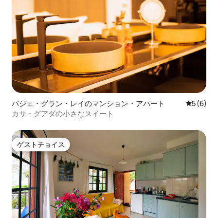
バジェ・グラン・レイのマンション・アパート
レビュー
5 (6)
カサ・グアダの小さなスイート
ゲストチョイス
ゲストチョイス