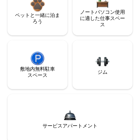
ノートパソコン使用
ペットと一緒に泊ま
に適した仕事スペー
ろう
ス
敷地内無料駐⁠車
ジム
ス⁠ペ⁠ー⁠ス
サービスアパートメント