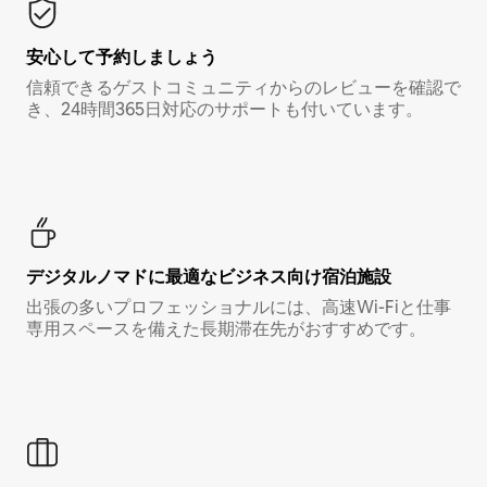
安心して予約しましょう
信頼できるゲストコミュニティからのレビューを確認で
き、24時間365日対応のサポートも付いています。
デジタルノマド⁠に最⁠適⁠なビ⁠ジ⁠ネ⁠ス⁠向⁠け宿⁠泊⁠施⁠設
出張の多いプロフェッショナルには、高速Wi-Fiと仕事
専用スペースを備えた長期滞在先がおすすめです。