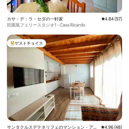
カサ・デ・ラ・セダの一軒家
レビュー57件
4.84 (57)
田園風フェリースタジオ1 - Casa Ricardo
ゲストチョイス
大好評のゲストチョイスです。
サンタクルスデテネリフェのマンション・アパ
レビュー48件
4.96 (48)