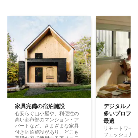
家具完備の宿⁠泊⁠施⁠設
デジタルノマド
多⁠いプ⁠ロ⁠フ⁠ェ⁠
心安らぐ山小屋や、利便性の
高い都市部のマンション・ア
最⁠適
パートなど、さまざまな家具
リモートワーク
付き宿泊施設があり、どこも
フェッショナル