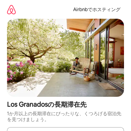
コ
ン
Airbnbでホスティング
テ
ン
ツ
に
ス
キ
ッ
プ
Los Granadosの長期滞在先
1か月以上の長期滞在にぴったりな、くつろげる宿泊先
を見つけましょう。