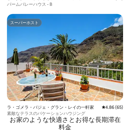
ート
パームバレーハウス - B
スーパーホスト
スーパーホスト
ラ・ゴメラ・バジェ・グラン・レイの一軒家
レビュー65件
4.86 (65)
素敵なテラスのバケーションハウジング
お家のような快⁠適⁠さ⁠とお⁠得⁠な長⁠期⁠滞⁠在
料⁠金