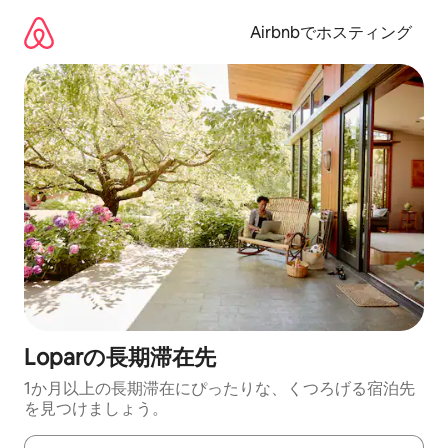
コ
ン
Airbnbでホスティング
テ
ン
ツ
に
ス
キ
ッ
プ
Loparの長期滞在先
1か月以上の長期滞在にぴったりな、くつろげる宿泊先
を見つけましょう。