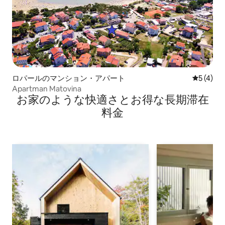
ロパールのマンション・アパート
レビュー
5 (4)
Apartman Matovina
お家のような快⁠適⁠さ⁠とお⁠得⁠な長⁠期⁠滞⁠在
料⁠金