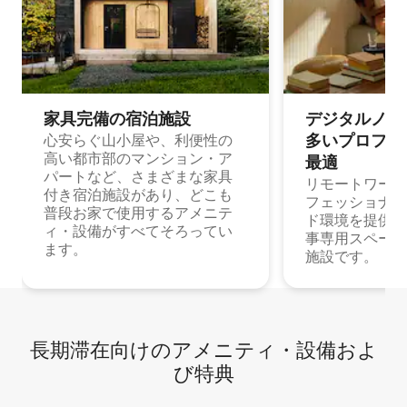
家具完備の宿⁠泊⁠施⁠設
デジタルノマド
多⁠いプ⁠ロ⁠フ⁠ェ⁠
心安らぐ山小屋や、利便性の
高い都市部のマンション・ア
最⁠適
パートなど、さまざまな家具
リモートワーク
付き宿泊施設があり、どこも
フェッショナル
普段お家で使用するアメニテ
ド環境を提供する
ィ・設備がすべてそろってい
事専用スペース
ます。
施設です。
長期滞在向け⁠のア⁠メ⁠ニ⁠テ⁠ィ⁠・設⁠備⁠およ
び特⁠典