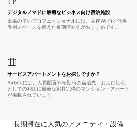
デジタルノマド⁠に最⁠適⁠なビ⁠ジ⁠ネ⁠ス⁠向⁠け宿⁠泊⁠施⁠設
出張の多いプロフェッショナルには、高速Wi-Fiと仕事
専用スペースを備えた長期滞在先がおすすめです。
サービスアパートメントをお探しですか？
Airbnbには、人員配置や転勤時の宿泊先、および社宅
としての利用に最適な家具完備のマンション・アパート
が掲載されています。
長期滞在に人気のアメニティ・設備