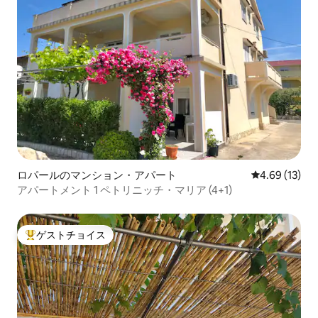
ロパールのマンション・アパート
レビュー13件
4.69 (13)
アパートメント 1 ペトリニッチ・マリア (4+1)
ゲストチョイス
大好評のゲストチョイスです。