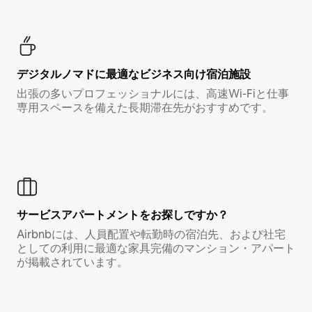
デジタルノマド⁠に最⁠適⁠なビ⁠ジ⁠ネ⁠ス⁠向⁠け宿⁠泊⁠施⁠設
出張の多いプロフェッショナルには、高速Wi-Fiと仕事
専用スペースを備えた長期滞在先がおすすめです。
サービスアパートメントをお探しですか？
Airbnbには、人員配置や転勤時の宿泊先、および社宅
としての利用に最適な家具完備のマンション・アパート
が掲載されています。