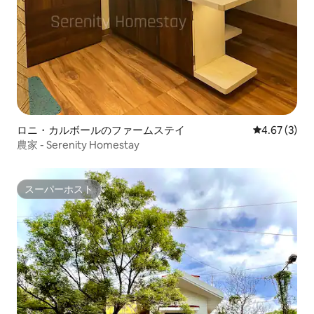
ロニ・カルボールのファームステイ
レビュー3件
4.67 (3)
農家 - Serenity Homestay
スーパーホスト
スーパーホスト