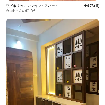
ワグホリのマンション・アパート
レビュー11件
4.73 (11)
Vrushさんの宿泊先