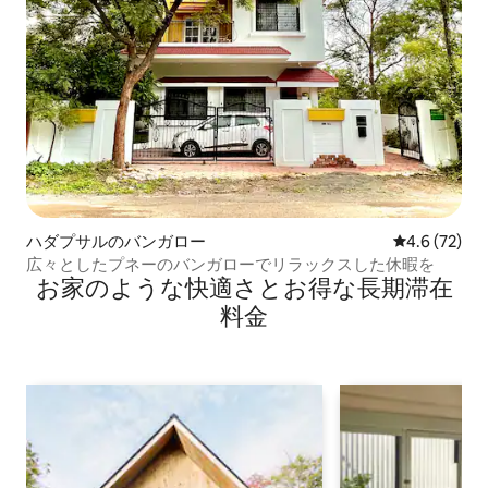
ハダプサルのバンガロー
レビュー72
4.6 (72)
広々としたプネーのバンガローでリラックスした休暇を
お家のような快⁠適⁠さ⁠とお⁠得⁠な長⁠期⁠滞⁠在
料⁠金