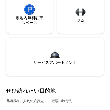
敷地内無料駐⁠車
ジム
ス⁠ペ⁠ー⁠ス
サービスアパートメント
ぜひ訪⁠れ⁠た⁠い目⁠的⁠地
長期滞在に人気の旅行先
近場の旅行先