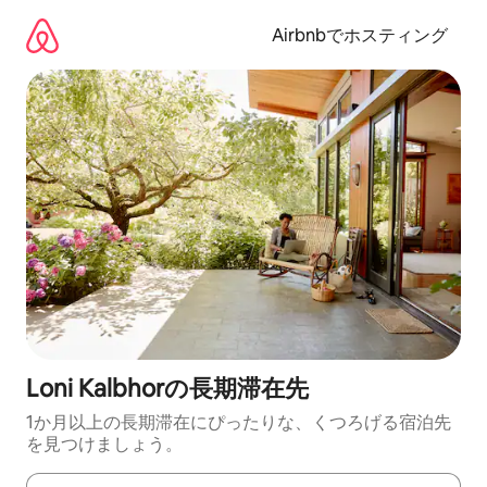
コ
ン
Airbnbでホスティング
テ
ン
ツ
に
ス
キ
ッ
プ
Loni Kalbhorの長期滞在先
1か月以上の長期滞在にぴったりな、くつろげる宿泊先
を見つけましょう。