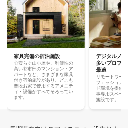
家具完備の宿⁠泊⁠施⁠設
デジタルノマド
多⁠いプ⁠ロ⁠フ⁠ェ⁠
心安らぐ山小屋や、利便性の
高い都市部のマンション・ア
最⁠適
パートなど、さまざまな家具
リモートワーク
付き宿泊施設があり、どこも
フェッショナル
普段お家で使用するアメニテ
ド環境を提供する
ィ・設備がすべてそろってい
事専用スペース
ます。
施設です。