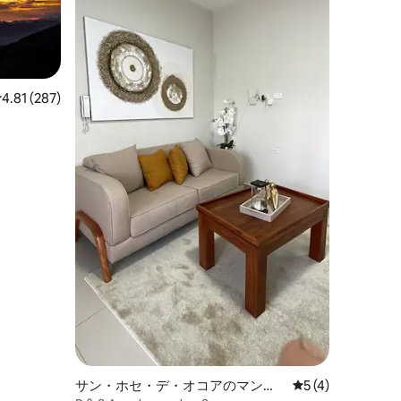
レビュー287件、5つ星中4.81つ星の平均評価
4.81 (287)
サン・ホセ・デ・オコアのマンシ
レビュー4件、5
5 (4)