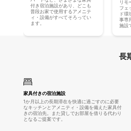
リモ
付き宿泊施設があり、どこも
フェ
普段お家で使用するアメニテ
ド環
ィ・設備がすべてそろってい
事専
ます。
施設
長期
家具付き⁠の宿⁠泊⁠施⁠設
1か月以上の長期滞在を快適に過ごすのに必要
なキッチンとアメニティ・設備を備えた家具付
きの宿泊先。また貸しでお部屋を借りる代わり
となるご提案です。