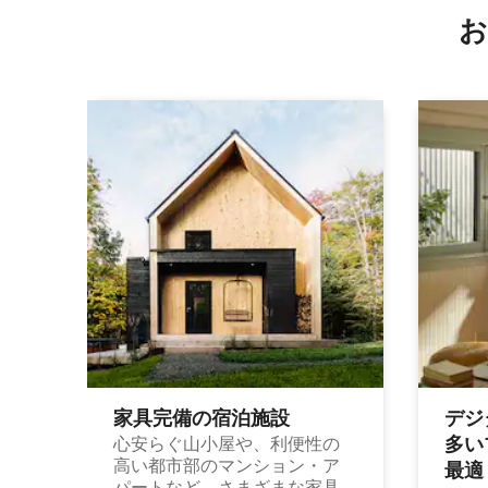
お
家具完備の宿⁠泊⁠施⁠設
デジ
多⁠いプ
心安らぐ山小屋や、利便性の
高い都市部のマンション・ア
最⁠適
パートなど、さまざまな家具