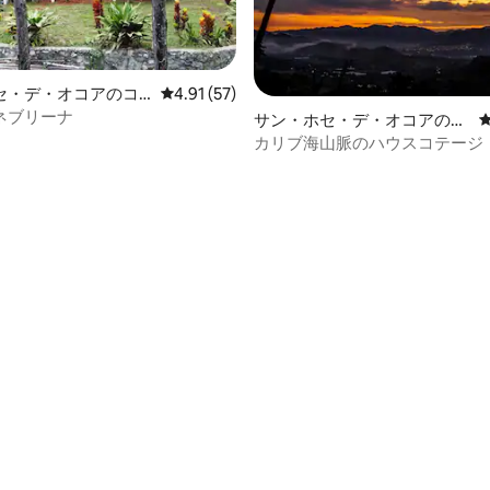
セ・デ・オコアのコ
レビュー57件、5つ星中4.91つ星の平均評価
4.91 (57)
ネブリーナ
サン・ホセ・デ・オコアのコ
テージ
カリブ海山脈のハウスコテージ
4.92つ星の平均評価