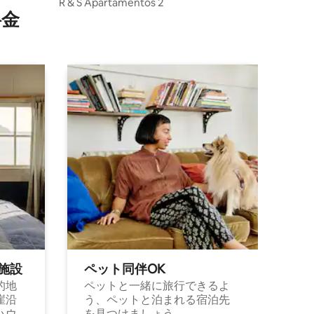
ョン・アパート
R & S Apartamentos 2
⁠金
施⁠設
ペット同⁠伴OK
的地
ペットと一緒に旅行できるよ
崖沿
う、ペットと泊まれる宿泊先
ハウ
を見つけましょう。