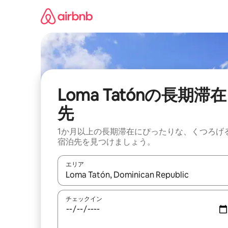
コ
ン
テ
ン
ツ
に
ス
キ
ッ
Loma Tatónの長期滞在
プ
先
1か月以上の長期滞在にぴったりな、くつろげ
宿泊先を見つけましょう。
エリア
検索結果が表示されたら、上下の矢印キーを使っ
チェックイン