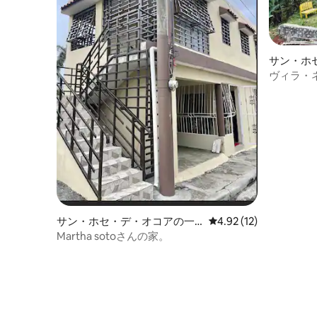
サン・ホ
テージ
ヴィラ・
サン・ホセ・デ・オコアの一
レビュー12件、5つ星中
4.92 (12)
軒家
Martha sotoさんの家。