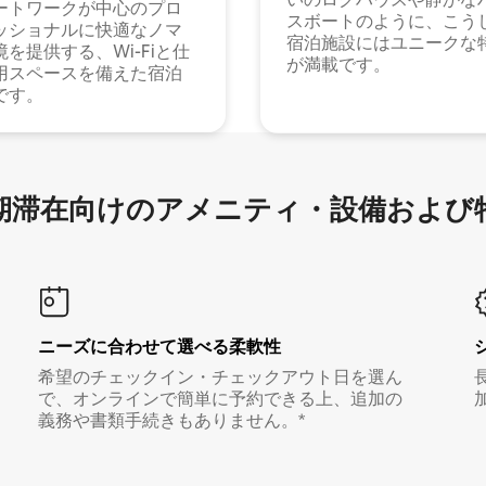
ートワークが中心のプロ
スボートのように、こう
ッショナルに快適なノマ
宿泊施設にはユニークな
境を提供する、Wi-Fiと仕
が満載です。
用スペースを備えた宿泊
です。
滞在向け⁠のア⁠メ⁠ニ⁠テ⁠ィ⁠・設⁠備⁠および
ニーズに合わせて選べる柔軟性
希望のチェックイン・チェックアウト日を選ん
で、オンラインで簡単に予約できる上、追加の
義務や書類手続きもありません。*