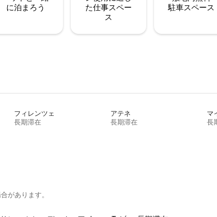
に泊まろう
た仕事スペー
駐⁠車ス⁠ペ⁠ー⁠ス
ス
フィレンツェ
アテネ
マ
長期滞在
長期滞在
長
場合があります。