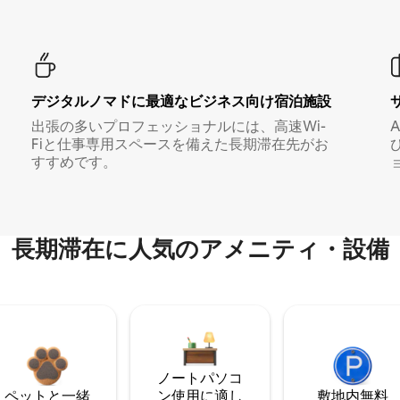
デジタルノマド⁠に最⁠適⁠なビ⁠ジ⁠ネ⁠ス⁠向⁠け宿⁠泊⁠施⁠設
出張の多いプロフェッショナルには、高速Wi-
Fiと仕事専用スペースを備えた長期滞在先がお
すすめです。
長期滞在に人気のアメニティ・設備
ノートパソコ
ペットと一緒
ン使用に適し
敷地内無料