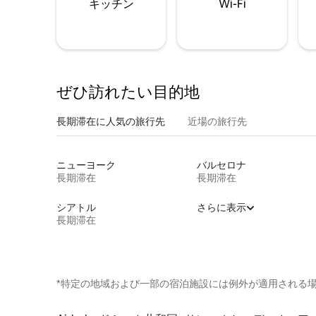
キッチン
Wi-Fi
ぜひ訪⁠れ⁠た⁠い目⁠的⁠地
長期滞在に人気の旅行先
近場の旅行先
ニューヨーク
バルセロナ
長期滞在
長期滞在
シアトル
さらに表示
長期滞在
*特定の地域および一部の宿泊施設には例外が適用される