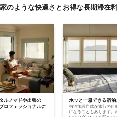
家のような快⁠適⁠さ⁠とお⁠得⁠な長⁠期⁠滞⁠在料
タルノマドや出⁠張⁠の
ホッと一⁠息⁠で⁠き⁠る宿⁠泊
⁠ロ⁠フ⁠ェ⁠ッ⁠シ⁠ョ⁠ナ⁠ル⁠に
宿泊施設自体が旅行の目
になることもあります。
いのログハウスや静かな