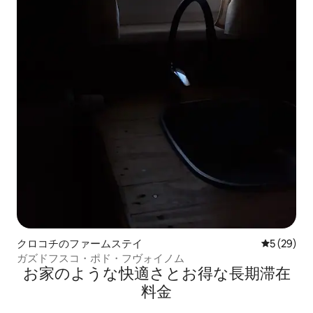
クロコチのファームステイ
レビュー2
5 (29)
ガズドフスコ・ポド・フヴォイノム
お家のような快⁠適⁠さ⁠とお⁠得⁠な長⁠期⁠滞⁠在
料⁠金