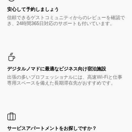
安心して予約しましょう
信頼できるゲストコミュニティからのレビューを確認で
き、24時間365日対応のサポートも付いています。
デジタルノマド⁠に最⁠適⁠なビ⁠ジ⁠ネ⁠ス⁠向⁠け宿⁠泊⁠施⁠設
出張の多いプロフェッショナルには、高速Wi-Fiと仕事
専用スペースを備えた長期滞在先がおすすめです。
サービスアパートメントをお探しですか？