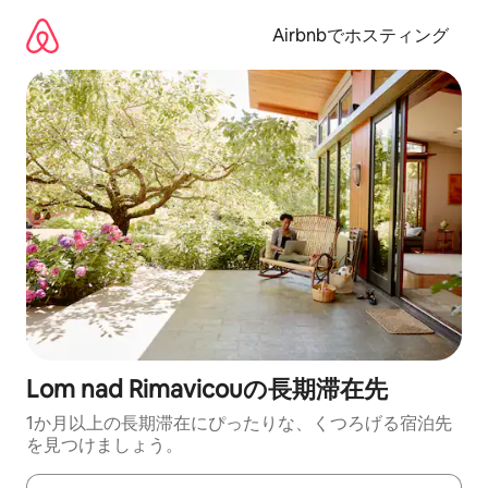
コ
ン
Airbnbでホスティング
テ
ン
ツ
に
ス
キ
ッ
プ
Lom nad Rimavicouの長期滞在先
1か月以上の長期滞在にぴったりな、くつろげる宿泊先
を見つけましょう。