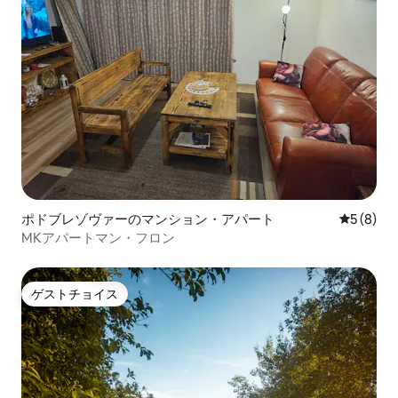
ポドブレゾヴァーのマンション・アパート
レビュー
5 (8)
MKアパートマン・フロン
ゲストチョイス
ゲストチョイス