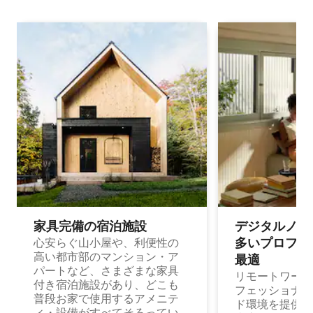
家具完備の宿⁠泊⁠施⁠設
デジタルノマド
多⁠いプ⁠ロ⁠フ⁠ェ⁠
心安らぐ山小屋や、利便性の
高い都市部のマンション・ア
最⁠適
パートなど、さまざまな家具
リモートワーク
付き宿泊施設があり、どこも
フェッショナル
普段お家で使用するアメニテ
ド環境を提供する
ィ・設備がすべてそろってい