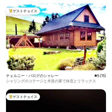
ゲストチョイス
大好評のゲストチョイスです。
チェルニー・バログのシャレー
レビュー1
5 (15)
シャリングのコテージと木造の家で休息とリラックス
ゲストチョイス
大好評のゲストチョイスです。