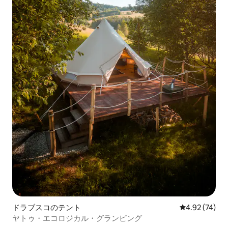
ドラブスコのテント
レビュー74件
4.92 (74)
ヤトゥ・エコロジカル・グランピング