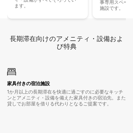
事専用スペース
ます。
施設です。
長期滞在向け⁠のア⁠メ⁠ニ⁠テ⁠ィ⁠・設⁠備⁠およ
び特⁠典
家具付き⁠の宿⁠泊⁠施⁠設
1か月以上の長期滞在を快適に過ごすのに必要なキッチ
ンとアメニティ・設備を備えた家具付きの宿泊先。また
貸しでお部屋を借りる代わりとなるご提案です。